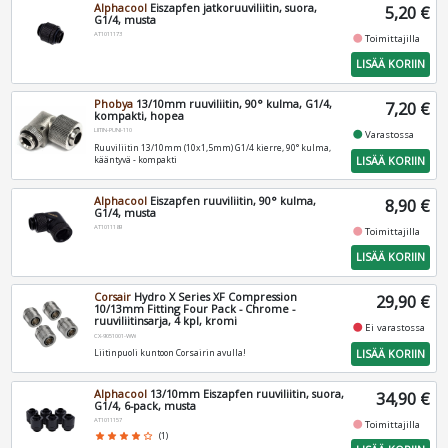
Alphacool
Eiszapfen jatkoruuviliitin, suora,
5,20 €
G1/4, musta
AT1011173
fiber_manual_record
Toimittajilla
LISÄÄ KORIIN
Phobya
13/10mm ruuviliitin, 90° kulma, G1/4,
7,20 €
kompakti, hopea
LIITIN-PUNI-110
fiber_manual_record
Varastossa
Ruuviliitin 13/10mm (10x1,5mm) G1/4 kierre, 90° kulma,
LISÄÄ KORIIN
kääntyvä - kompakti
Alphacool
Eiszapfen ruuviliitin, 90° kulma,
8,90 €
G1/4, musta
AT1011189
fiber_manual_record
Toimittajilla
LISÄÄ KORIIN
Corsair
Hydro X Series XF Compression
29,90 €
10/13mm Fitting Four Pack - Chrome -
ruuviliitinsarja, 4 kpl, kromi
fiber_manual_record
Ei varastossa
CX-9051001-WW
LISÄÄ KORIIN
Liitinpuoli kuntoon Corsairin avulla!
Alphacool
13/10mm Eiszapfen ruuviliitin, suora,
34,90 €
G1/4, 6-pack, musta
AT1011157
fiber_manual_record
Toimittajilla
star
star
star
star
star_border
(1)