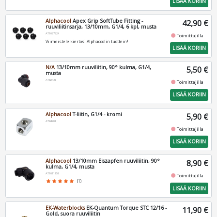
LISÄÄ KORIIN
Alphacool
Apex Grip SoftTube Fitting -
42,90 €
ruuviliitinsarja, 13/10mm, G1/4, 6 kpl, musta
AT1027224
fiber_manual_record
Toimittajilla
Viimeistele kiertosi Alphacoolin tuottein!
LISÄÄ KORIIN
N/A
13/10mm ruuviliitin, 90° kulma, G1/4,
5,50 €
musta
AT62438
fiber_manual_record
Toimittajilla
LISÄÄ KORIIN
Alphacool
T-liitin, G1/4 - kromi
5,90 €
AT64206
fiber_manual_record
Toimittajilla
LISÄÄ KORIIN
Alphacool
13/10mm Eiszapfen ruuviliitin, 90°
8,90 €
kulma, G1/4, musta
AT1011159
fiber_manual_record
Toimittajilla
star
star
star
star
star
(1)
LISÄÄ KORIIN
EK-Waterblocks
EK-Quantum Torque STC 12/16 -
11,90 €
Gold, suora ruuviliitin