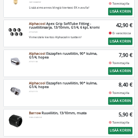
3831109849767
fiber_manual_record
Toimittajilla
Lisää aimo annos blingiä kiertoosi EK:n avulla!
LISÄÄ KORIIN
Alphacool
Apex Grip SoftTube Fitting -
42,90 €
ruuviliitinsarja, 13/10mm, G1/4, 6 kpl, kromi
AT1027225
fiber_manual_record
Ei varastossa
Viimeistele kiertosi Alphacoolin tuottein!
LISÄÄ KORIIN
Alphacool
Eiszapfen ruuviliitin, 90° kulma,
7,90 €
G1/4, hopea
AT1011188
fiber_manual_record
Toimittajilla
LISÄÄ KORIIN
Alphacool
Eiszapfen ruuviliitin, 90° kulma,
8,40 €
G1/4, hopea
AT1011178
fiber_manual_record
Toimittajilla
LISÄÄ KORIIN
Barrow
Ruuviliitin, 13/10mm, musta
5,90 €
THKN-3/8-B03-B
fiber_manual_record
Toimittajilla
LISÄÄ KORIIN