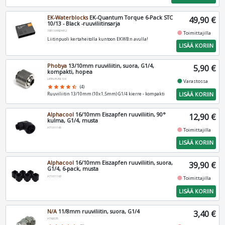
EK-Waterblocks
EK-Quantum Torque 6-Pack STC
49,90 €
10/13 - Black -ruuviliitinsarja
3831109824412
fiber_manual_record
Toimittajilla
Liitinpuoli kertaheitolla kuntoon EKWB:n avulla!
LISÄÄ KORIIN
Phobya
13/10mm ruuviliitin, suora, G1/4,
5,90 €
kompakti, hopea
LIITIN-PUNI-108
fiber_manual_record
Varastossa
star
star
star
star
star_half
(4)
LISÄÄ KORIIN
Ruuviliitin 13/10mm (10x1,5mm) G1/4 kierre - kompakti
Alphacool
16/10mm Eiszapfen ruuviliitin, 90°
12,90 €
kulma, G1/4, musta
AT1011165
fiber_manual_record
Toimittajilla
LISÄÄ KORIIN
Alphacool
16/10mm Eiszapfen ruuviliitin, suora,
39,90 €
G1/4, 6-pack, musta
AT1011163
fiber_manual_record
Toimittajilla
LISÄÄ KORIIN
N/A
11/8mm ruuviliitin, suora, G1/4
3,40 €
AT62035