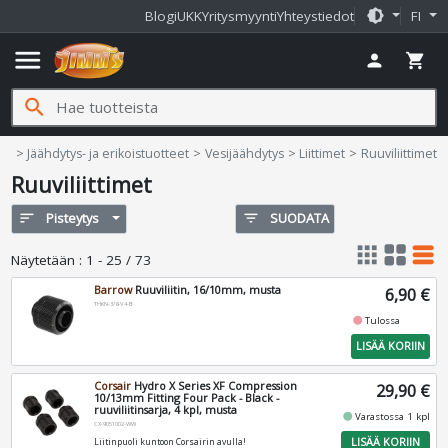
brightness_medium
Blogi
UKK
Yritysmyynti
Yhteystiedot
FI
menu
person
shopping_cart
search
Jimms.fi
ome
Jäähdytys- ja erikoistuotteet
Vesijäähdytys
Liittimet
Ruuviliittimet
Ruuviliittimet
sort
Pisteytys
filter_list
SUODATA
apps
grid_view
table_rows
Näytetään
:
1 - 25 / 73
Barrow
Ruuviliitin, 16/10mm, musta
6,90 €
THKN-3/8-V4-B
fiber_manual_record
Tulossa
LISÄÄ KORIIN
Corsair
Hydro X Series XF Compression
29,90 €
10/13mm Fitting Four Pack - Black -
ruuviliitinsarja, 4 kpl, musta
fiber_manual_record
Varastossa 1 kpl
CX-9051002-WW
LISÄÄ KORIIN
Liitinpuoli kuntoon Corsairin avulla!