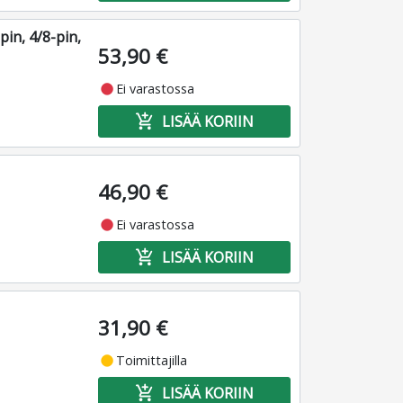
in, 4/8-pin,
53,90 €
fiber_manual_record
Ei varastossa
add_shopping_cart
LISÄÄ KORIIN
46,90 €
fiber_manual_record
Ei varastossa
add_shopping_cart
LISÄÄ KORIIN
31,90 €
fiber_manual_record
Toimittajilla
add_shopping_cart
LISÄÄ KORIIN