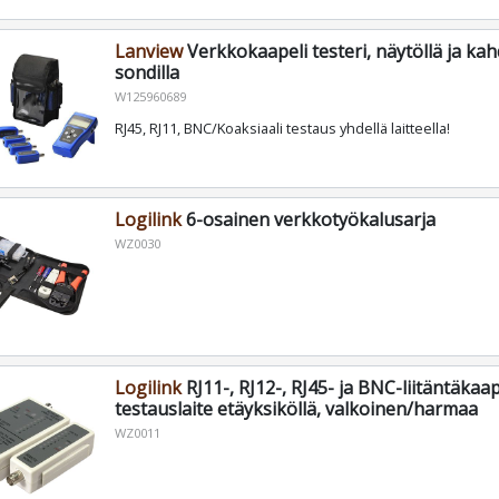
Lanview
Verkkokaapeli testeri, näytöllä ja kah
sondilla
W125960689
RJ45, RJ11, BNC/Koaksiaali testaus yhdellä laitteella!
Logilink
6-osainen verkkotyökalusarja
WZ0030
Logilink
RJ11-, RJ12-, RJ45- ja BNC-liitäntäkaa
testauslaite etäyksiköllä, valkoinen/harmaa
WZ0011