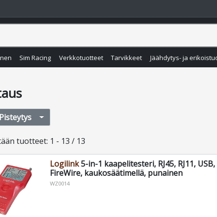
inen
Sim Racing
Verkkotuotteet
Tarvikkeet
Jäähdytys- ja erikoistu
taus
Pisteytys
tään
tuotteet
:
1 - 13 / 13
Logilink
5-in-1 kaapelitesteri, RJ45, RJ11, USB
FireWire, kaukosäätimellä, punainen
WZ0014