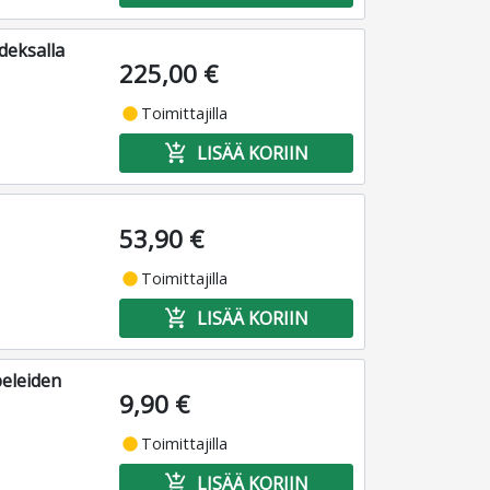
deksalla
225,00 €
fiber_manual_record
Toimittajilla
add_shopping_cart
LISÄÄ KORIIN
53,90 €
fiber_manual_record
Toimittajilla
add_shopping_cart
LISÄÄ KORIIN
peleiden
9,90 €
fiber_manual_record
Toimittajilla
add_shopping_cart
LISÄÄ KORIIN