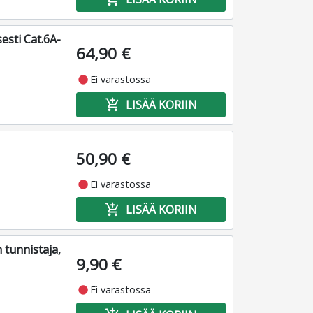
esti Cat.6A-
64,90 €
fiber_manual_record
Ei varastossa
add_shopping_cart
LISÄÄ KORIIN
50,90 €
fiber_manual_record
Ei varastossa
add_shopping_cart
LISÄÄ KORIIN
 tunnistaja,
9,90 €
fiber_manual_record
Ei varastossa