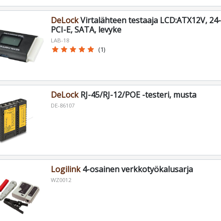
DeLock
Virtalähteen testaaja LCD:ATX12V, 24-p
PCI-E, SATA, levyke
LAB-18
star
star
star
star
star
(1)
DeLock
RJ-45/RJ-12/POE -testeri, musta
DE-86107
Logilink
4-osainen verkkotyökalusarja
WZ0012