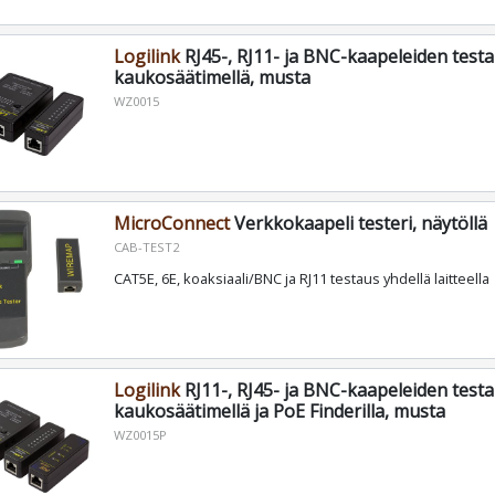
Logilink
RJ45-, RJ11- ja BNC-kaapeleiden testa
kaukosäätimellä, musta
WZ0015
MicroConnect
Verkkokaapeli testeri, näytöllä
CAB-TEST2
CAT5E, 6E, koaksiaali/BNC ja RJ11 testaus yhdellä laitteella
Logilink
RJ11-, RJ45- ja BNC-kaapeleiden testa
kaukosäätimellä ja PoE Finderilla, musta
WZ0015P