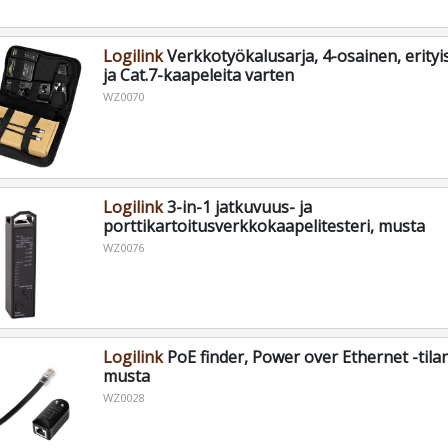
Logilink
Verkkotyökalusarja, 4-osainen, erityis
ja Cat.7-kaapeleita varten
WZ0070
Logilink
3-in-1 jatkuvuus- ja
porttikartoitusverkkokaapelitesteri, musta
WZ0076
Logilink
PoE finder, Power over Ethernet -tilan
musta
WZ0028