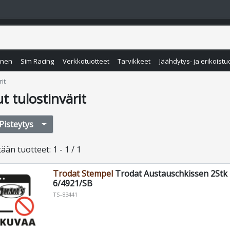
inen
Sim Racing
Verkkotuotteet
Tarvikkeet
Jäähdytys- ja erikoistu
it
 tulostinvärit
Pisteytys
tään
tuotteet
:
1 - 1 / 1
Trodat Stempel
Trodat Austauschkissen 2Stk 
6/4921/SB
TS-83441