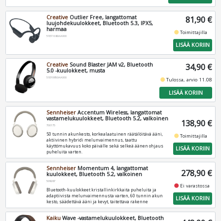
Creative
Outlier Free, langattomat
81,90 €
luujohdekuulokkeet, Bluetooth 5.3, IPX5,
harmaa
fiber_manual_record
Toimittajilla
51EF1080AA000
LISÄÄ KORIIN
Creative
Sound Blaster JAM v2, Bluetooth
34,90 €
5.0 -kuulokkeet, musta
51EF0950AA000
fiber_manual_record
Tulossa, arvio 11.08
LISÄÄ KORIIN
Sennheiser
Accentum Wireless, langattomat
vastamelukuulokkeet, Bluetooth 5.2, valkoinen
138,90 €
700175
50 tunnin akunkesto, korkealaatuinen räätälöitävä ääni,
fiber_manual_record
Toimittajilla
aktiivinen hybridi melunvaimennus, taattu
käyttömukavuus koko päivälle sekä selkeä äänen ohjaus
LISÄÄ KORIIN
puheluita varten.
Sennheiser
Momentum 4, langattomat
278,90 €
kuulokkeet, Bluetooth 5.2, valkoinen
509267
fiber_manual_record
Ei varastossa
Bluetooth-kuulokkeet kristallinkirkkaita puheluita ja
adaptiivista melunvaimennusta varten, 60 tunnin akun
LISÄÄ KORIIN
kesto, säädettävä ääni ja kevyt, taitettava rakenne
Kaiku
Wave -vastamelukuulokkeet, Bluetooth