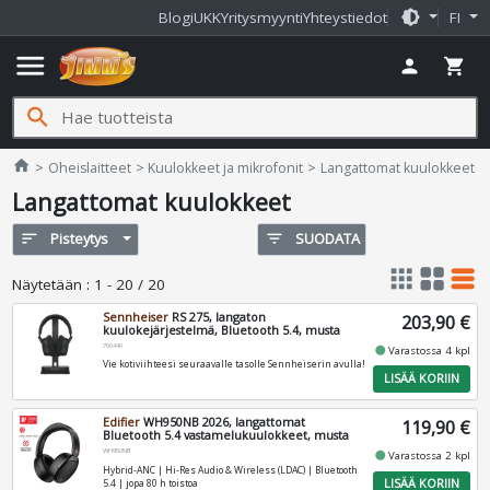
brightness_medium
Blogi
UKK
Yritysmyynti
Yhteystiedot
FI
menu
person
shopping_cart
search
Jimms.fi
home
Oheislaitteet
Kuulokkeet ja mikrofonit
Langattomat kuulokkeet
Langattomat kuulokkeet
sort
Pisteytys
filter_list
SUODATA
apps
grid_view
table_rows
Näytetään
:
1 - 20 / 20
Sennheiser
RS 275, langaton
203,90 €
kuulokejärjestelmä, Bluetooth 5.4, musta
700440
fiber_manual_record
Varastossa 4 kpl
Vie kotiviihteesi seuraavalle tasolle Sennheiserin avulla!
LISÄÄ KORIIN
Edifier
WH950NB 2026, langattomat
119,90 €
Bluetooth 5.4 vastamelukuulokkeet, musta
WH950NB
fiber_manual_record
Varastossa 2 kpl
Hybrid‑ANC | Hi‑Res Audio & Wireless (LDAC) | Bluetooth
LISÄÄ KORIIN
5.4 | jopa 80 h toistoa