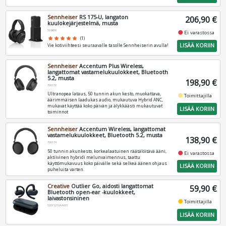
Sennheiser
RS 175-U, langaton
206,90 €
kuulokejärjestelmä, musta
508676
fiber_manual_record
Ei varastossa
star
star
star
star
star
(1)
LISÄÄ KORIIN
Vie kotiviihteesi seuraavalle tasolle Sennheiserin avulla!
Sennheiser
Accentum Plus Wireless,
langattomat vastamelukuulokkeet, Bluetooth
5.2, musta
198,90 €
700176
Ultranopea lataus, 50 tunnin akun kesto, muokattava,
fiber_manual_record
Toimittajilla
äärimmäisen laadukas audio, mukautuva Hybrid ANC,
mukavat käyttää koko päivän ja älykkäästi mukautuvat
LISÄÄ KORIIN
toiminnot
Sennheiser
Accentum Wireless, langattomat
vastamelukuulokkeet, Bluetooth 5.2, musta
138,90 €
700174
50 tunnin akunkesto, korkealaatuinen räätälöitävä ääni,
fiber_manual_record
Ei varastossa
aktiivinen hybridi melunvaimennus, taattu
käyttömukavuus koko päivälle sekä selkeä äänen ohjaus
LISÄÄ KORIIN
puheluita varten.
Creative
Outlier Go, aidosti langattomat
59,90 €
Bluetooth open-ear -kuulokkeet,
laivastonsininen
fiber_manual_record
Toimittajilla
51EF1210AA001
LISÄÄ KORIIN