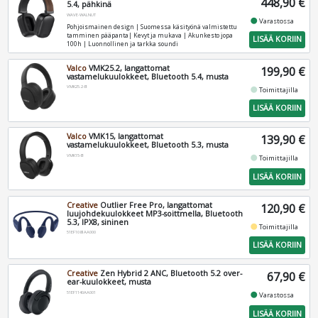
448,90 €
5.4, pähkinä
WAVE-WALNUT
fiber_manual_record
Varastossa
Pohjoismainen design | Suomessa käsityönä valmistettu
tamminen pääpanta| Kevyt ja mukava | Akunkesto jopa
LISÄÄ KORIIN
100h | Luonnollinen ja tarkka soundi
Valco
VMK25.2, langattomat
199,90 €
vastamelukuulokkeet, Bluetooth 5.4, musta
VMK25.2-B
fiber_manual_record
Toimittajilla
LISÄÄ KORIIN
Valco
VMK15, langattomat
139,90 €
vastamelukuulokkeet, Bluetooth 5.3, musta
VMK15-B
fiber_manual_record
Toimittajilla
LISÄÄ KORIIN
Creative
Outlier Free Pro, langattomat
120,90 €
luujohdekuulokkeet MP3-soittmella, Bluetooth
5.3, IPX8, sininen
fiber_manual_record
Toimittajilla
51EF1081AA000
LISÄÄ KORIIN
Creative
Zen Hybrid 2 ANC, Bluetooth 5.2 over-
67,90 €
ear-kuulokkeet, musta
51EF1140AA001
fiber_manual_record
Varastossa
LISÄÄ KORIIN