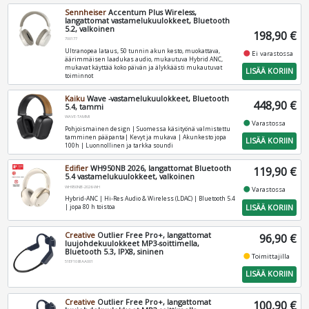
Sennheiser
Accentum Plus Wireless,
langattomat vastamelukuulokkeet, Bluetooth
5.2, valkoinen
198,90 €
700177
Ultranopea lataus, 50 tunnin akun kesto, muokattava,
fiber_manual_record
Ei varastossa
äärimmäisen laadukas audio, mukautuva Hybrid ANC,
mukavat käyttää koko päivän ja älykkäästi mukautuvat
LISÄÄ KORIIN
toiminnot
Kaiku
Wave -vastamelukuulokkeet, Bluetooth
448,90 €
5.4, tammi
WAVE-TAMMI
fiber_manual_record
Varastossa
Pohjoismainen design | Suomessa käsityönä valmistettu
tamminen pääpanta| Kevyt ja mukava | Akunkesto jopa
LISÄÄ KORIIN
100h | Luonnollinen ja tarkka soundi
Edifier
WH950NB 2026, langattomat Bluetooth
119,90 €
5.4 vastamelukuulokkeet, valkoinen
WH950NB-2026-WH
fiber_manual_record
Varastossa
Hybrid‑ANC | Hi‑Res Audio & Wireless (LDAC) | Bluetooth 5.4
LISÄÄ KORIIN
| jopa 80 h toistoa
Creative
Outlier Free Pro+, langattomat
96,90 €
luujohdekuulokkeet MP3-soittimella,
Bluetooth 5.3, IPX8, sininen
fiber_manual_record
Toimittajilla
51EF1081AA001
LISÄÄ KORIIN
Creative
Outlier Free Pro+, langattomat
100,90 €