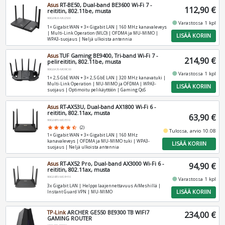
Asus
RT-BE50, Dual-band BE3600 Wi-Fi 7 -
112,90 €
reititin, 802.11be, musta
90IG09U0-MU2S00
fiber_manual_record
Varastossa 1 kpl
1× Gigabit WAN + 3× Gigabit LAN | 160 MHz kanavaleveys
| Multi-Link Operation (MLO) | OFDMA ja MU-MIMO |
LISÄÄ KORIIN
WPA3-suojaus | Neljä ulkoista antennia
Asus
TUF Gaming BE9400, Tri-band Wi-Fi 7 -
214,90 €
pelireititin, 802.11be, musta
90IG0A30-MO9C00
fiber_manual_record
Varastossa 1 kpl
1× 2,5 GbE WAN + 3× 2,5 GbE LAN | 320 MHz kanavatuki |
Multi-Link Operation | MU-MIMO ja OFDMA | WPA3-
LISÄÄ KORIIN
suojaus | Optimoitu pelikäyttöön | Gaming QoS
Asus
RT-AX53U, Dual-band AX1800 Wi-Fi 6 -
reititin, 802.11ax, musta
63,90 €
90IG06P0-MO3510
star
star
star
star
star_half
(2)
fiber_manual_record
Tulossa, arvio 10.08
1× Gigabit WAN + 3× Gigabit LAN | 160 MHz
kanavaleveys | OFDMA ja MU-MIMO tuki | WPA3-
LISÄÄ KORIIN
suojaus | Neljä ulkoista antennia
Asus
RT-AX52 Pro, Dual‑band AX3000 Wi‑Fi 6 -
94,90 €
reititin, 802.11ax, musta
90IG08T0-MO3H10
fiber_manual_record
Varastossa 1 kpl
3x Gigabit LAN | Helppo laajennettavuus AiMeshillä |
LISÄÄ KORIIN
Instant Guard VPN | MU‑MIMO
TP-Link
ARCHER GE550 BE9300 TB WIFI7
234,00 €
GAMING ROUTER