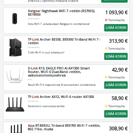
antennia | Optimoitu matalalle viiveelle
Netgear
Nighthawk WiFi 7 -reititin (RS700S),
1 093,90 €
BE19000
RS700S-100EUS
fiber_manual_record
Toimittajilla
Astu WiFi 7 -aikakauteen Netgearin siivittämänä!
LISÄÄ KORIIN
TP-Link
Archer BE550, BE9300 Tri-Band Wi-Fi 7 -
313,90 €
reititin
ARCHER-BE550
fiber_manual_record
Toimittajilla
Tutki Wi-Fi:n uusi aikakausi!
LISÄÄ KORIIN
D-Link
R15, EAGLE PRO AI AX1500 Smart
42,90 €
Router, Wi-Fi 6 Dual-Band -reititin,
valkoinen/mintunvihreä
fiber_manual_record
Toimittajilla
R15/E
LISÄÄ KORIIN
Nauti Wi-Fi 6 nopeuksista AI-avustuksen siivittämänä.
TP-Link
Archer AX12, Wi-Fi 6 router AX1500
58,90 €
ARCHER-AX12
fiber_manual_record
Toimittajilla
Paremmin suoriutuva verkko
LISÄÄ KORIIN
Asus
RT-BE92U, Tri-band BE9700 Wi-Fi 7 -reititin,
308,90 €
802.11be, musta