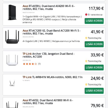
Asus
RT-AX59U, Dual-band AX4200 Wi-Fi 6 -
117,90 €
reititin, 802.11ax, musta
90IG07Z0-MO3C00
fiber_manual_record
Ei varastossa
1× Gigabit WAN + 4× Gigabit LAN | 160 MHz kanavaleveys |
OFDMA ja MU-MIMO | WPA3-suojaus | Neljä ulkoista
LISÄÄ KORIIN
antennia
Asus
RT-AC1200 V2, Dual‑Band AC1200 Wi‑Fi 5 -
41,90 €
reititin, 802.11ac, musta
90IG0550-BM3400
fiber_manual_record
Toimittajilla
4× Gigabit LAN | MU‑MIMO | Helppo asennus ja hallinta
LISÄÄ KORIIN
TP-Link
Archer C50, langaton Dual Band -
33,90 €
reititin, AC1200
ARCHER-C50
fiber_manual_record
Toimittajilla
star
star
star
star
star_border
(1)
LISÄÄ KORIIN
TP-Link
TL-WR841N WLAN-reititin, N300, 802.11n
24,90 €
TL-WR841N
fiber_manual_record
Toimittajilla
LISÄÄ KORIIN
Asus
RT-AX52, Dual Band AX1800 Wi-Fi 6 -
reititin, 802.11ax, musta
79,90 €
90IG08T0-MO3H00