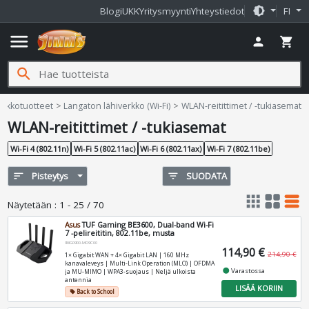
brightness_medium
Blogi
UKK
Yritysmyynti
Yhteystiedot
FI
menu
person
shopping_cart
search
ms.fi
erkkotuotteet
Langaton lähiverkko (Wi-Fi)
WLAN-reitittimet / -tukiasemat
WLAN-reitittimet / -tukiasemat
Wi-Fi 4 (802.11n)
Wi-Fi 5 (802.11ac)
Wi-Fi 6 (802.11ax)
Wi-Fi 7 (802.11be)
sort
Pisteytys
filter_list
SUODATA
apps
grid_view
table_rows
Näytetään
:
1 - 25 / 70
Asus
TUF Gaming BE3600, Dual-band Wi-Fi
7 -pelireititin, 802.11be, musta
90IG0900-MO9C00
114,90 €
214,90 €
1× Gigabit WAN + 4× Gigabit LAN | 160 MHz
kanavaleveys | Multi-Link Operation (MLO) | OFDMA
fiber_manual_record
Varastossa
ja MU-MIMO | WPA3-suojaus | Neljä ulkoista
antennia
LISÄÄ KORIIN
Back to School
local_offer