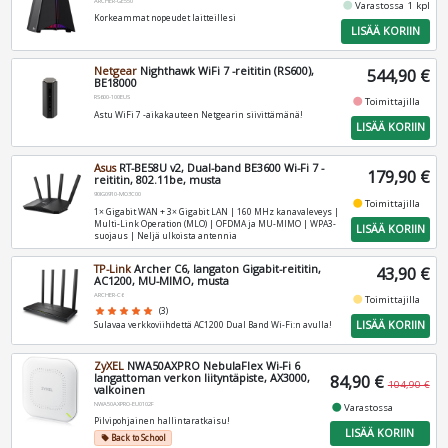
ARCHER-GE550
fiber_manual_record
Varastossa 1 kpl
Korkeammat nopeudet laitteillesi
LISÄÄ KORIIN
Netgear
Nighthawk WiFi 7 -reititin (RS600),
544,90 €
BE18000
RS600-100EUS
fiber_manual_record
Toimittajilla
Astu WiFi 7 -aikakauteen Netgearin siivittämänä!
LISÄÄ KORIIN
Asus
RT-BE58U v2, Dual-band BE3600 Wi-Fi 7 -
179,90 €
reititin, 802.11be, musta
90IG0910-MO3C00
fiber_manual_record
Toimittajilla
1× Gigabit WAN + 3× Gigabit LAN | 160 MHz kanavaleveys |
Multi-Link Operation (MLO) | OFDMA ja MU-MIMO | WPA3-
LISÄÄ KORIIN
suojaus | Neljä ulkoista antennia
TP-Link
Archer C6, langaton Gigabit-reititin,
43,90 €
AC1200, MU-MIMO, musta
ARCHER-C6
fiber_manual_record
Toimittajilla
star
star
star
star
star
(3)
LISÄÄ KORIIN
Sulavaa verkkoviihdettä AC1200 Dual Band Wi-Fi:n avulla!
ZyXEL
NWA50AXPRO NebulaFlex Wi-Fi 6
langattoman verkon liityntäpiste, AX3000,
84,90 €
104,90 €
valkoinen
NWA50AXPRO-EU0102F
fiber_manual_record
Varastossa
Pilvipohjainen hallintaratkaisu!
LISÄÄ KORIIN
Back to School
local_offer