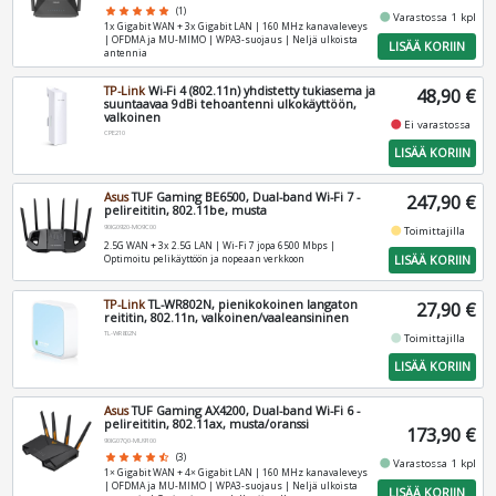
star
star
star
star
star
(1)
fiber_manual_record
Varastossa 1 kpl
1x Gigabit WAN + 3x Gigabit LAN | 160 MHz kanavaleveys
| OFDMA ja MU-MIMO | WPA3-suojaus | Neljä ulkoista
LISÄÄ KORIIN
antennia
TP-Link
Wi-Fi 4 (802.11n) yhdistetty tukiasema ja
48,90 €
suuntaavaa 9dBi tehoantenni ulkokäyttöön,
valkoinen
fiber_manual_record
Ei varastossa
CPE210
LISÄÄ KORIIN
Asus
TUF Gaming BE6500, Dual-band Wi-Fi 7 -
247,90 €
pelireititin, 802.11be, musta
90IG0920-MO9C00
fiber_manual_record
Toimittajilla
2.5G WAN + 3x 2.5G LAN | Wi-Fi 7 jopa 6500 Mbps |
LISÄÄ KORIIN
Optimoitu pelikäyttöön ja nopeaan verkkoon
TP-Link
TL-WR802N, pienikokoinen langaton
27,90 €
reititin, 802.11n, valkoinen/vaaleansininen
TL-WR802N
fiber_manual_record
Toimittajilla
LISÄÄ KORIIN
Asus
TUF Gaming AX4200, Dual-band Wi-Fi 6 -
pelireititin, 802.11ax, musta/oranssi
173,90 €
90IG07Q0-MU9100
star
star
star
star
star_half
(3)
fiber_manual_record
Varastossa 1 kpl
1× Gigabit WAN + 4× Gigabit LAN | 160 MHz kanavaleveys
| OFDMA ja MU-MIMO | WPA3-suojaus | Neljä ulkoista
LISÄÄ KORIIN