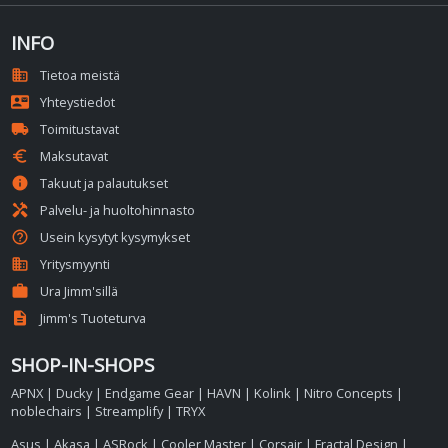
INFO
domain
Tietoa meistä
contact_mail
Yhteystiedot
local_shipping
Toimitustavat
euro
Maksutavat
info
Takuut ja palautukset
handyman
Palvelu- ja huoltohinnasto
help_outline
Usein kysytyt kysymykset
business
Yritysmyynti
work
Ura Jimm'sillä
description
Jimm's Tuoteturva
SHOP-IN-SHOPS
APNX
|
Ducky
|
Endgame Gear
|
HAVN
|
Kolink
|
Nitro Concepts
|
noblechairs
|
Streamplify
|
TRYX
Asus
|
Akasa
|
ASRock
|
Cooler Master
|
Corsair
|
Fractal Design
|