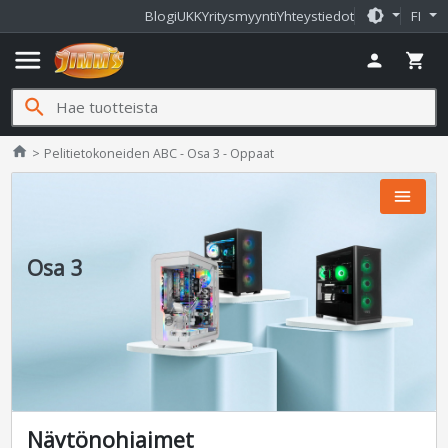
brightness_medium
Blogi
UKK
Yritysmyynti
Yhteystiedot
FI
menu
person
shopping_cart
search
Jimms.fi
home
Pelitietokoneiden ABC - Osa 3 - Oppaat
menu
Osa 3
Näytönohjaimet