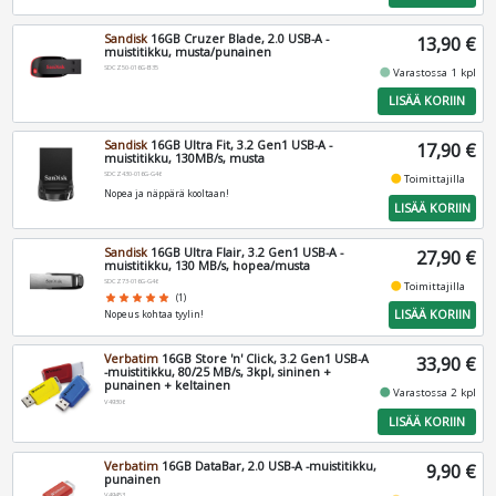
Sandisk
16GB Cruzer Blade, 2.0 USB-A -
13,90 €
muistitikku, musta/punainen
SDCZ50-016G-B35
fiber_manual_record
Varastossa 1 kpl
LISÄÄ KORIIN
Sandisk
16GB Ultra Fit, 3.2 Gen1 USB-A -
17,90 €
muistitikku, 130MB/s, musta
SDCZ430-016G-G46
fiber_manual_record
Toimittajilla
Nopea ja näppärä kooltaan!
LISÄÄ KORIIN
Sandisk
16GB Ultra Flair, 3.2 Gen1 USB-A -
27,90 €
muistitikku, 130 MB/s, hopea/musta
SDCZ73-016G-G46
fiber_manual_record
Toimittajilla
star
star
star
star
star
(1)
LISÄÄ KORIIN
Nopeus kohtaa tyylin!
Verbatim
16GB Store 'n' Click, 3.2 Gen1 USB-A
33,90 €
-muistitikku, 80/25 MB/s, 3kpl, sininen +
punainen + keltainen
fiber_manual_record
Varastossa 2 kpl
V49306
LISÄÄ KORIIN
Verbatim
16GB DataBar, 2.0 USB-A -muistitikku,
9,90 €
punainen
V49453