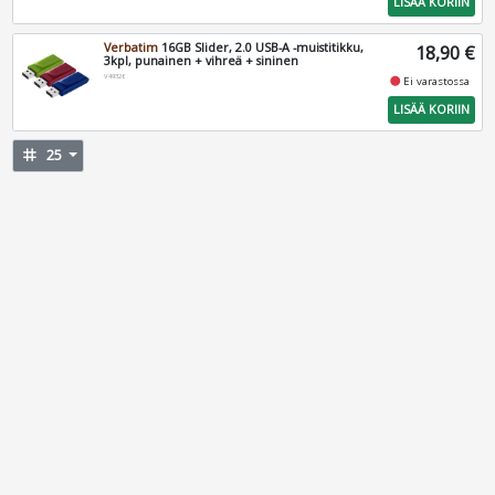
LISÄÄ KORIIN
Verbatim
16GB Slider, 2.0 USB-A -muistitikku,
18,90 €
3kpl, punainen + vihreä + sininen
V49326
fiber_manual_record
Ei varastossa
LISÄÄ KORIIN
tag
25