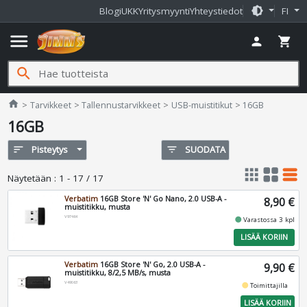
brightness_medium
Blogi
UKK
Yritysmyynti
Yhteystiedot
FI
menu
person
shopping_cart
search
Jimms.fi
home
Tarvikkeet
Tallennustarvikkeet
USB-muistitikut
16GB
16GB
sort
Pisteytys
filter_list
SUODATA
apps
grid_view
table_rows
Näytetään
:
1 - 17 / 17
Verbatim
16GB Store 'N' Go Nano, 2.0 USB-A -
8,90 €
muistitikku, musta
V97464
fiber_manual_record
Varastossa 3 kpl
LISÄÄ KORIIN
Verbatim
16GB Store 'N' Go, 2.0 USB-A -
9,90 €
muistitikku, 8/2,5 MB/s, musta
V49063
fiber_manual_record
Toimittajilla
LISÄÄ KORIIN