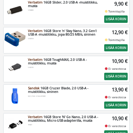
Verbatim
16GB Slider, 2.0 USB-A -muistitikku,
9,90 €
musta
V98696
fiber_manual_record
Toimittajilla
LISÄÄ KORIIN
Verbatim
16GB Store 'n' Stay Nano, 3.2 Gen1
12,90 €
USB-A -muistitikku, jopa 80/25 MB/s, sininen
V98709
fiber_manual_record
Toimittajilla
LISÄÄ KORIIN
Verbatim
16GB ToughMAX, 2.0 USB-A -
10,90 €
muistitikku, musta
V49330
fiber_manual_record
Ei varastossa
LISÄÄ KORIIN
Sandisk
16GB Cruzer Blade, 2.0 USB-A -
13,90 €
muistitikku, sininen
SDCZ50C-016G-B35BE
fiber_manual_record
Ei varastossa
LISÄÄ KORIIN
Verbatim
16GB Store 'N' Go Nano, 2.0 USB-A -
10,90 €
muistitikku, Micro-USB-adapterilla, musta
49821
fiber_manual_record
Ei varastossa