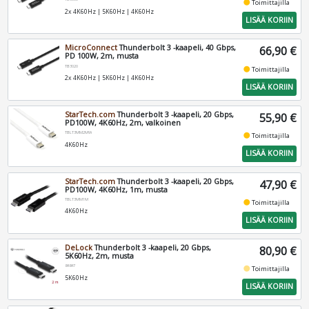
fiber_manual_record
Toimittajilla
2x 4K60Hz | 5K60Hz | 4K60Hz
LISÄÄ KORIIN
MicroConnect
Thunderbolt 3 -kaapeli, 40 Gbps,
66,90 €
PD 100W, 2m, musta
TB3020
fiber_manual_record
Toimittajilla
2x 4K60Hz | 5K60Hz | 4K60Hz
LISÄÄ KORIIN
StarTech.com
Thunderbolt 3 -kaapeli, 20 Gbps,
55,90 €
PD100W, 4K60Hz, 2m, valkoinen
TBLT3MM2MW
fiber_manual_record
Toimittajilla
4K60Hz
LISÄÄ KORIIN
StarTech.com
Thunderbolt 3 -kaapeli, 20 Gbps,
47,90 €
PD100W, 4K60Hz, 1m, musta
TBLT3MM1M
fiber_manual_record
Toimittajilla
4K60Hz
LISÄÄ KORIIN
DeLock
Thunderbolt 3 -kaapeli, 20 Gbps,
80,90 €
5K60Hz, 2m, musta
84847
fiber_manual_record
Toimittajilla
5K60Hz
LISÄÄ KORIIN