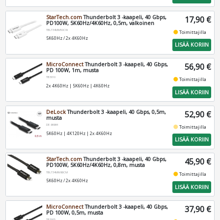
StarTech.com
Thunderbolt 3 -kaapeli, 40 Gbps,
17,90 €
PD100W, 5K60Hz/4K60Hz, 0,5m, valkoinen
TBLT34MM50CW
fiber_manual_record
Toimittajilla
5K60Hz / 2x 4K60Hz
LISÄÄ KORIIN
MicroConnect
Thunderbolt 3 -kaapeli, 40 Gbps,
56,90 €
PD 100W, 1m, musta
TB3010
fiber_manual_record
Toimittajilla
2x 4K60Hz | 5K60Hz | 4K60Hz
LISÄÄ KORIIN
DeLock
Thunderbolt 3 -kaapeli, 40 Gbps, 0,5m,
52,90 €
musta
DE-84844
fiber_manual_record
Toimittajilla
5K60Hz | 4K120Hz | 2x 4K60Hz
LISÄÄ KORIIN
StarTech.com
Thunderbolt 3 -kaapeli, 40 Gbps,
45,90 €
PD100W, 5K60Hz/4K60Hz, 0,8m, musta
TBLT34MM80CM
fiber_manual_record
Toimittajilla
5K60Hz / 2x 4K60Hz
LISÄÄ KORIIN
MicroConnect
Thunderbolt 3 -kaapeli, 40 Gbps,
37,90 €
PD 100W, 0,5m, musta
TB3005