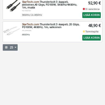
StarTech.com
Thunderbolt 3 -kaapeli,
92,90 €
aktiivinen,40 Gbps, PD100W, 5K60Hz/4K60Hz,
1m, musta
fiber_manual_record
Ei varastossa
TBLT3MM1MA
LISÄÄ KORIIN
5K60Hz / 2x 4K60Hz
StarTech.com
Thunderbolt 3 -kaapeli, 20 Gbps,
48,90 €
PD100W, 4K60Hz, 1m, valkoinen
TBLT3MM1MW
fiber_manual_record
Toimittajilla
4K60Hz
LISÄÄ KORIIN
tag
25