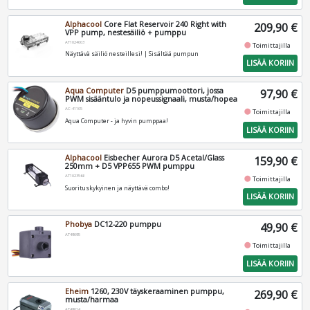
Alphacool
Core Flat Reservoir 240 Right with
209,90 €
VPP pump, nestesäiliö + pumppu
AT1024003
fiber_manual_record
Toimittajilla
Näyttävä säiliö nesteillesi! | Sisältää pumpun
LISÄÄ KORIIN
Aqua Computer
D5 pumppumoottori, jossa
97,90 €
PWM sisääntulo ja nopeussignaali, musta/hopea
AC-41105
fiber_manual_record
Toimittajilla
Aqua Computer - ja hyvin pumppaa!
LISÄÄ KORIIN
Alphacool
Eisbecher Aurora D5 Acetal/Glass
159,90 €
250mm + D5 VPP655 PWM pumppu
AT1023568
fiber_manual_record
Toimittajilla
Suorituskykyinen ja näyttävä combo!
LISÄÄ KORIIN
Phobya
DC12-220 pumppu
49,90 €
AT49095
fiber_manual_record
Toimittajilla
LISÄÄ KORIIN
Eheim
1260, 230V täyskeraaminen pumppu,
269,90 €
musta/harmaa
AT49014