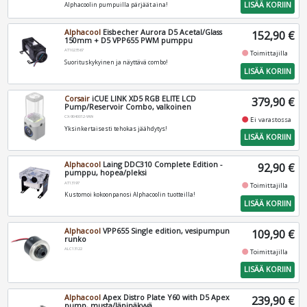
LISÄÄ KORIIN
Alphacoolin pumpuilla pärjäät aina!
Alphacool
Eisbecher Aurora D5 Acetal/Glass
152,90 €
150mm + D5 VPP655 PWM pumppu
AT1023567
fiber_manual_record
Toimittajilla
Suorituskykyinen ja näyttävä combo!
LISÄÄ KORIIN
Corsair
iCUE LINK XD5 RGB ELITE LCD
379,90 €
Pump/Reservoir Combo, valkoinen
CX-9040012-WW
fiber_manual_record
Ei varastossa
Yksinkertaisesti tehokas jäähdytys!
LISÄÄ KORIIN
Alphacool
Laing DDC310 Complete Edition -
92,90 €
pumppu, hopea/pleksi
AT13197
fiber_manual_record
Toimittajilla
Kustomoi kokoonpanosi Alphacoolin tuotteilla!
LISÄÄ KORIIN
Alphacool
VPP655 Single edition, vesipumpun
109,90 €
runko
ALC13122
fiber_manual_record
Toimittajilla
LISÄÄ KORIIN
Alphacool
Apex Distro Plate Y60 with D5 Apex
239,90 €
pump, musta/läpinäkyvä