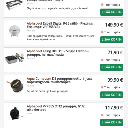
AT1024550
fiber_manual_record
Toimittajilla
Näyttävä keino integroida nestejäähdytys koteloosi!
LISÄÄ KORIIN
Alphacool
Eisball Digital RGB säiliö - Plexi (sis.
149,90 €
Eispumpe VPP755 V.3)
AT1016179
fiber_manual_record
Toimittajilla
Pumppupallo vai pallopumppu - kaunis vai komea? Upea
LISÄÄ KORIIN
kuula joka tapauksessa!
Alphacool
Laing DDC310 - Single Edition -
71,90 €
pumppu, harmaa/musta
AT1011010
fiber_manual_record
Toimittajilla
LISÄÄ KORIIN
Aqua Computer
D5 pumppumoottori, jossa
99,90 €
nopeussignaali, musta/hopea
AC-41091
fiber_manual_record
Toimittajilla
Aqua Computer - ja hyvin pumppaa!
LISÄÄ KORIIN
Alphacool
VPP655 OT12 pumppu, G1/2
117,90 €
ulkokierteet
VPP655
fiber_manual_record
Toimittajilla
LISÄÄ KORIIN