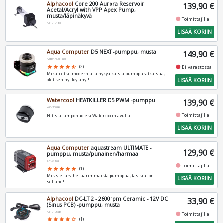
Alphacool
Core 200 Aurora Reservoir
139,90 €
Acetal/Acryl with VPP Apex Pump,
musta/läpinäkyvä
fiber_manual_record
Toimittajilla
AT1019164
LISÄÄ KORIIN
Aqua Computer
D5 NEXT -pumppu, musta
149,90 €
4260473311881
fiber_manual_record
star
star
star
star
star_half
(2)
Ei varastossa
Mikäli etsit modernia ja nykyaikaista pumppuratkaisua,
LISÄÄ KORIIN
olet sen nyt löytänyt!
Watercool
HEATKILLER D5 PWM -pumppu
139,90 €
WC-30060
fiber_manual_record
Toimittajilla
Nitistä lämpöhuolesi Watercoolin avulla!
LISÄÄ KORIIN
Aqua Computer
aquastream ULTIMATE -
129,90 €
pumppu, musta/punainen/harmaa
AC-41108
fiber_manual_record
Toimittajilla
star
star
star
star
star
(1)
Mis sie tarvihet äärimmäistä pumppua, täs siul on
LISÄÄ KORIIN
sellane!
Alphacool
DC-LT 2 - 2600rpm Ceramic - 12V DC
33,90 €
(Sinus PCB) -pumppu, musta
AT1019580
fiber_manual_record
Toimittajilla
star
star
star
star
star_border
(1)