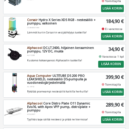
fiber_manual_record
Toimittajilla
LISÄÄ KORIIN
Corsair
Hydro X Series XD5 RGB - nestesäiliö +
184,90 €
pumppu, valkoinen
CX-9040007-WW
fiber_manual_record
Ei varastossa
Lämmöt kuriin Corsairin vesijäähdytys tuotteilla!
LISÄÄ KORIIN
Alphacool
DC-LT 2600, hiljainen keraaminen
34,90 €
pumppu, 12V DC, musta
ALC13289
fiber_manual_record
Varastossa 1 kpl
Kustomoi kokoonpanosi Alphacoolin tuotteilla!
LISÄÄ KORIIN
Aqua Computer
ULTITUBE D5 200 PRO
399,90 €
LEAKSHIELD, nestesäiliö D5-pumpulla ja
vuodonestojärjestelmällä
fiber_manual_record
Toimittajilla
AC-34142
LISÄÄ KORIIN
Pykälää prameampi nestesäiliö kaikilla herkuilla!
Alphacool
Core Distro Plate O11 Dynamic
289,90 €
Evo/XL with Apex VPP pump, distroplate +
pumppu
fiber_manual_record
Toimittajilla
AT1023977
LISÄÄ KORIIN
Tyylikäs tapa säilöä nesteesi ja pitää ne kierrossa!