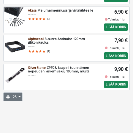
Akasa
Melunvaimennussarja virtalähteelle
6,90 €
AK-MX002
fiber_manual_record
star
star
star
star
star
(2)
Toimittajilla
LISÄÄ KORIIN
Alphacool
Susurro Antinoise 120mm
7,90 €
silikonikaulus
AT80083
fiber_manual_record
Toimittajilla
star
star
star
star
star
(1)
LISÄÄ KORIIN
SilverStone
CPF05, kaapeli tuulettimen
9,90 €
nopeuden laskemiseksi, 100mm, musta
SST-CPF05
fiber_manual_record
Toimittajilla
LISÄÄ KORIIN
tag
25