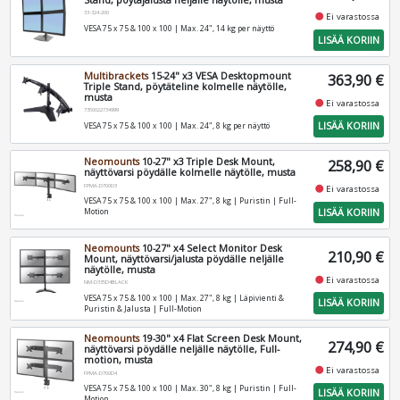
Stand, pöytäjalusta neljälle näytölle, musta
33-324-200
fiber_manual_record
Ei varastossa
VESA 75 x 75 & 100 x 100 | Max. 24", 14 kg per näyttö
LISÄÄ KORIIN
Multibrackets
15-24" x3 VESA Desktopmount
363,90 €
Triple Stand, pöytäteline kolmelle näytölle,
musta
fiber_manual_record
Ei varastossa
7350022734999
LISÄÄ KORIIN
VESA 75 x 75 & 100 x 100 | Max. 24", 8 kg per näyttö
Neomounts
10-27" x3 Triple Desk Mount,
258,90 €
näyttövarsi pöydälle kolmelle näytölle, musta
FPMA-D700D3
fiber_manual_record
Ei varastossa
VESA 75 x 75 & 100 x 100 | Max. 27", 8 kg | Puristin | Full-
LISÄÄ KORIIN
Motion
Neomounts
10-27" x4 Select Monitor Desk
210,90 €
Mount, näyttövarsi/jalusta pöydälle neljälle
näytölle, musta
fiber_manual_record
Ei varastossa
NM-D335D4BLACK
VESA 75 x 75 & 100 x 100 | Max. 27", 8 kg | Läpivienti &
LISÄÄ KORIIN
Puristin & Jalusta | Full-Motion
Neomounts
19-30" x4 Flat Screen Desk Mount,
274,90 €
näyttövarsi pöydälle neljälle näytölle, Full-
motion, musta
fiber_manual_record
Ei varastossa
FPMA-D700D4
VESA 75 x 75 & 100 x 100 | Max. 30", 8 kg | Puristin | Full-
LISÄÄ KORIIN
Motion