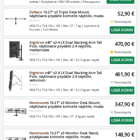
astetta | Pystykääntö +180/-180 astetta | Pikavapautus
Deltaco
13-27" x3 Triple Desk Mount,
52,90 €
näyttövarsi pöydälle kolmelle näytölle, musta
ARM-0301-B
fiber_manual_record
Toimittajilla
VESA 75 x 75 & 100 x 100 | Max. 27", 7 kg | Läpivienti &
LISÄÄ KORIIN
Puristin | Full-Motion
Ergotron
≤40" x2-4 LX Dual Stacking Arm Tall
470,90 €
Pole, näyttövarsi pöydälle 2-4 näytölle,
mattamusta
fiber_manual_record
Toimittajilla
45-509-224
LISÄÄ KORIIN
VESA 75 x 75 & 100 x 100 | Max. 40", 3,2-5 kg per näyttö
Ergotron
≤40" x2-4 LX Dual Stacking Arm Tall
461,90 €
Pole, näyttövarsi pöydälle 2-4 näytölle,
valkoinen
fiber_manual_record
Toimittajilla
45-509-216
LISÄÄ KORIIN
VESA 75 x 75 & 100 x 100 | Max. 40", 3,2-5 kg per näyttö
Neomounts
10-27" x3 Monitor Desk Mount,
347,90 €
näyttövarsi pöydälle kolmelle näytölle, musta
FPMA-D700DD3
fiber_manual_record
Toimittajilla
VESA 75 x 75 & 100 x 100 | Max. 27", 8 kg per näyttö
LISÄÄ KORIIN
Neomounts
13-27" x3 Monitor Desk Stand,
148,90 €
pöytäjalusta kolmelle näytölle, musta