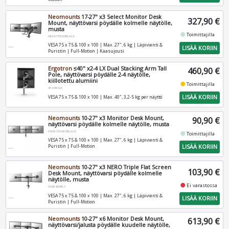
Neomounts
17-27" x3 Select Monitor Desk
327,90 €
Mount, näyttövarsi pöydälle kolmelle näytölle,
musta
fiber_manual_record
Toimittajilla
NM-D775DX3BLACK
VESA 75 x 75 & 100 x 100 | Max. 27", 6 kg | Läpivienti &
LISÄÄ KORIIN
Puristin | Full-Motion | Kaasujousi
Ergotron
≤40" x2-4 LX Dual Stacking Arm Tall
460,90 €
Pole, näyttövarsi pöydälle 2-4 näytölle,
kiillotettu alumiini
fiber_manual_record
Toimittajilla
45-549-026
LISÄÄ KORIIN
VESA 75 x 75 & 100 x 100 | Max. 40", 3,2-5 kg per näyttö
Neomounts
10-27" x3 Monitor Desk Mount,
90,90 €
näyttövarsi pöydälle kolmelle näytölle, musta
FPMA-D550D3BLACK
fiber_manual_record
Toimittajilla
VESA 75 x 75 & 100 x 100 | Max. 27", 6 kg | Läpivienti &
LISÄÄ KORIIN
Puristin | Full-Motion
Neomounts
10-27" x3 NERO Triple Flat Screen
103,90 €
Desk Mount, näyttövarsi pöydälle kolmelle
näytölle, musta
fiber_manual_record
Ei varastossa
DS60-600BL3
VESA 75 x 75 & 100 x 100 | Max. 27", 6 kg | Läpivienti &
LISÄÄ KORIIN
Puristin | Full-Motion
Neomounts
10-27" x6 Monitor Desk Mount,
613,90 €
näyttövarsi/jalusta pöydälle kuudelle näytölle,