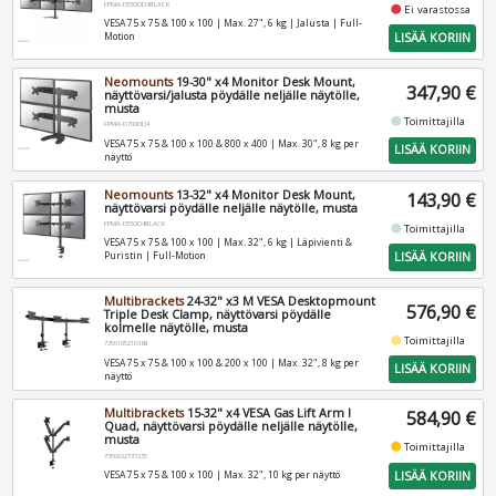
FPMA-D550DD3BLACK
fiber_manual_record
Ei varastossa
VESA 75 x 75 & 100 x 100 | Max. 27", 6 kg | Jalusta | Full-
LISÄÄ KORIIN
Motion
Neomounts
19-30" x4 Monitor Desk Mount,
347,90 €
näyttövarsi/jalusta pöydälle neljälle näytölle,
musta
fiber_manual_record
Toimittajilla
FPMA-D700DD4
VESA 75 x 75 & 100 x 100 & 800 x 400 | Max. 30", 8 kg per
LISÄÄ KORIIN
näyttö
Neomounts
13-32" x4 Monitor Desk Mount,
143,90 €
näyttövarsi pöydälle neljälle näytölle, musta
FPMA-D550D4BLACK
fiber_manual_record
Toimittajilla
VESA 75 x 75 & 100 x 100 | Max. 32", 6 kg | Läpivienti &
LISÄÄ KORIIN
Puristin | Full-Motion
Multibrackets
24-32" x3 M VESA Desktopmount
576,90 €
Triple Desk Clamp, näyttövarsi pöydälle
kolmelle näytölle, musta
fiber_manual_record
Toimittajilla
7350105210389
VESA 75 x 75 & 100 x 100 & 200 x 100 | Max. 32", 8 kg per
LISÄÄ KORIIN
näyttö
Multibrackets
15-32" x4 VESA Gas Lift Arm I
584,90 €
Quad, näyttövarsi pöydälle neljälle näytölle,
musta
fiber_manual_record
Toimittajilla
7350022737235
LISÄÄ KORIIN
VESA 75 x 75 & 100 x 100 | Max. 32", 10 kg per näyttö