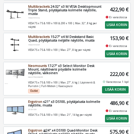
Multibrackets
24-32" x3 M VESA Desktopmount
422,90 €
Triple Stand, pöytäjalusta kolmelle näytölle,
musta
fiber_manual_record
Ei varastossa
7350073731312
VESA 75 x 75 & 100 x 100 & 200 x 100 | Max. 32", 8 kg per
LISÄÄ KORIIN
näyttö
Multibrackets
15-27" x4 M Deskstand Basic
153,90 €
Quad, pöytäjalusta neljälle näytölle, musta
7350073733347
fiber_manual_record
Ei varastossa
VESA 75 x 75 & 100 x 100 | Max. 27", 8 kg per näyttö
LISÄÄ KORIIN
Neomounts
17-27" x3 Select Monitor Desk
Mount, näyttövarsi pöydälle kolmelle
näytölle, valkoinen
222,00 €
NM-D775DX3WHITE
fiber_manual_record
Varastossa 1 kpl
VESA 75 x 75 & 100 x 100 | Max. 27", 6 kg | Läpivienti &
Puristin | Full-Motion | Kaasujousi
LISÄÄ KORIIN
Outlet
Ergotron
≤21" x3 DS100, pöytäjalusta kolmelle
486,90 €
näytölle, musta
33-323-200
fiber_manual_record
Ei varastossa
VESA 75 x 75 & 100 x 100 | Max. 21", 14 kg per näyttö
LISÄÄ KORIIN
Ergotron
≦24" x4 DS100 Quad-Monitor Desk
575,90 €