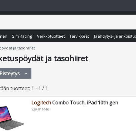
inen
Sim Racing
Verkkotuotteet
Tarvikkeet
Jäähdytys- ja erikoistu
öydät ja tasohiiret
etuspöydät ja tasohiiret
Pisteytys
tään
tuotteet
:
1 - 1 / 1
Logitech
Combo Touch, iPad 10th gen
920-011440