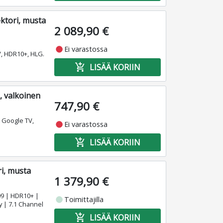
ktori, musta
2 089,90 €
fiber_manual_record
Ei varastossa
V, HDR10+, HLG.
add_shopping_cart
LISÄÄ KORIIN
, valkoinen
747,90 €
, Google TV,
fiber_manual_record
Ei varastossa
add_shopping_cart
LISÄÄ KORIIN
i, musta
1 379,90 €
9 | HDR10+ |
fiber_manual_record
Toimittajilla
y | 7.1 Channel
add_shopping_cart
LISÄÄ KORIIN