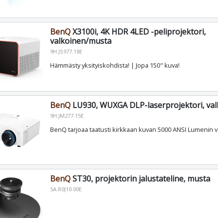
BenQ
X3100i, 4K HDR 4LED -peliprojektori,
valkoinen/musta
9H.JS977.18E
Hämmästy yksityiskohdista! | Jopa 150" kuva!
BenQ
LU930, WUXGA DLP-laserprojektori, val
9H.JM277.15E
BenQ tarjoaa taatusti kirkkaan kuvan 5000 ANSI Lumenin v
BenQ
ST30, projektorin jalustateline, musta
5A.R0J10.00E