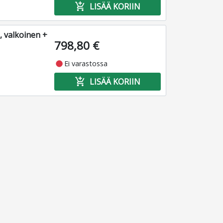
add_shopping_cart
LISÄÄ KORIIN
, valkoinen +
798,80 €
fiber_manual_record
Ei varastossa
add_shopping_cart
LISÄÄ KORIIN