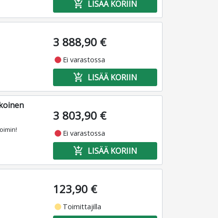
add_shopping_cart
LISÄÄ KORIIN
3 888,90 €
fiber_manual_record
Ei varastossa
add_shopping_cart
LISÄÄ KORIIN
koinen
3 803,90 €
oimin!
fiber_manual_record
Ei varastossa
add_shopping_cart
LISÄÄ KORIIN
123,90 €
fiber_manual_record
Toimittajilla