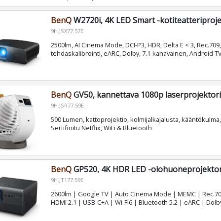
BenQ
W2720i, 4K LED Smart -kotiteatteriproje
9H.JSX77.57E
2500lm, AI Cinema Mode, DCI-P3, HDR, Delta E < 3, Rec.709,
tehdaskalibrointi, eARC, Dolby, 7.1-kanavainen, Android T
BenQ
GV50, kannettava 1080p laserprojektori
9H.JSR77.59E
500 Lumen, kattoprojektio, kolmijalkajalusta, kääntökulma
Sertifioitu Netflix, WiFi & Bluetooth
BenQ
GP520, 4K HDR LED -olohuoneprojektor
9H.JT177.59E
2600lm | Google TV | Auto Cinema Mode | MEMC | Rec.70
HDMI 2.1 | USB-C+A | Wi-Fi6 | Bluetooth 5.2 | eARC | Dolb