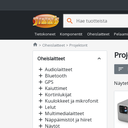
search
Tietokoneet
Komponentit
Oheislaitteet
Pelaam
Jimms.fi
home
Oheislaitteet
Projektorit
Proj
Oheislaitteet
expand_less
sort
add
Audiolaitteet
add
Bluetooth
add
GPS
Näyte
add
Kaiuttimet
add
Kortinlukijat
add
Kuulokkeet ja mikrofonit
add
Lelut
add
Multimedialaitteet
add
Näppäimistöt ja hiiret
add
Näytöt