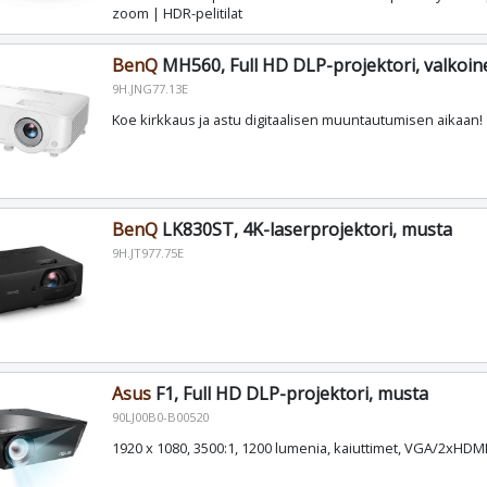
zoom | HDR-pelitilat
BenQ
MH560, Full HD DLP-projektori, valkoin
9H.JNG77.13E
Koe kirkkaus ja astu digitaalisen muuntautumisen aikaan!
BenQ
LK830ST, 4K-laserprojektori, musta
9H.JT977.75E
Asus
F1, Full HD DLP-projektori, musta
90LJ00B0-B00520
1920 x 1080, 3500:1, 1200 lumenia, kaiuttimet, VGA/2xHDM