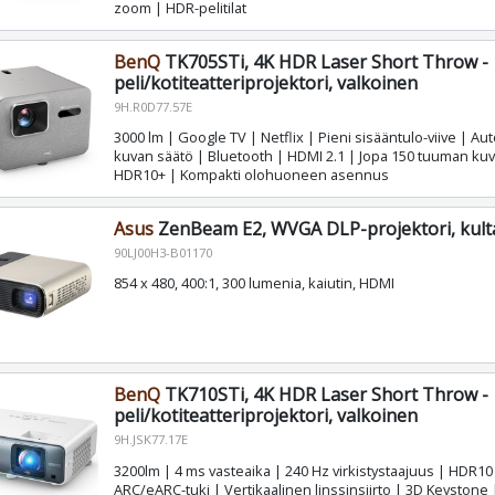
zoom | HDR-pelitilat
BenQ
TK705STi, 4K HDR Laser Short Throw -
peli/kotiteatteriprojektori, valkoinen
9H.R0D77.57E
3000 lm | Google TV | Netflix | Pieni sisääntulo-viive | A
kuvan säätö | Bluetooth | HDMI 2.1 | Jopa 150 tuuman ku
HDR10+ | Kompakti olohuoneen asennus
Asus
ZenBeam E2, WVGA DLP-projektori, kul
90LJ00H3-B01170
854 x 480, 400:1, 300 lumenia, kaiutin, HDMI
BenQ
TK710STi, 4K HDR Laser Short Throw -
peli/kotiteatteriprojektori, valkoinen
9H.JSK77.17E
3200lm | 4 ms vasteaika | 240 Hz virkistystaajuus | HDR10
ARC/eARC-tuki | Vertikaalinen linssinsiirto | 3D Keystone 