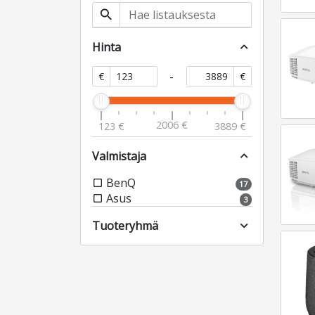
search
Hinta
expand_less
-
€
€
2006 €
123 €
3889 €
Valmistaja
expand_less
BenQ
check_box_outline_blank
17
Asus
check_box_outline_blank
3
Tuoteryhmä
expand_more