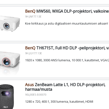
BenQ
MW560, WXGA DLP-projektori, valkoin
9H.JNF77.13E
Koe kirkkaus ja astu digitaalisen muuntautumisen aikaan!
BenQ
TH671ST, Full HD DLP -peliprojektori, v
9H.JGY77.13E
1920 x 1080, 3000 ANSI lumenia, 10 000:1, kaiuttimet, VGA
Asus
ZenBeam Latte L1, HD DLP-projektori,
harmaa/musta
90LJ00E5-B00070
1280 x 720, 400:1, 300 lumenia, kaiuttimet, HDMI