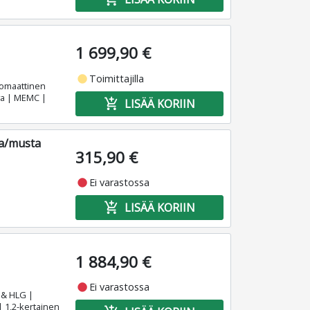
1 699,90 €
fiber_manual_record
Toimittajilla
utomaattinen
va | MEMC |
add_shopping_cart
LISÄÄ KORIIN
ta/musta
315,90 €
fiber_manual_record
Ei varastossa
add_shopping_cart
LISÄÄ KORIIN
1 884,90 €
fiber_manual_record
Ei varastossa
 & HLG |
| 1,2-kertainen