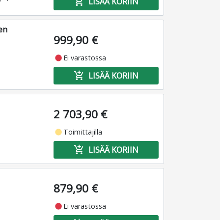
add_shopping_cart
LISÄÄ KORIIN
en
999,90 €
fiber_manual_record
Ei varastossa
add_shopping_cart
LISÄÄ KORIIN
2 703,90 €
fiber_manual_record
Toimittajilla
add_shopping_cart
LISÄÄ KORIIN
879,90 €
I
fiber_manual_record
Ei varastossa