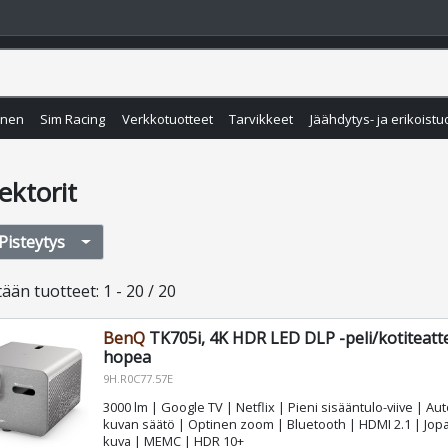
inen
Sim Racing
Verkkotuotteet
Tarvikkeet
Jäähdytys- ja erikoistu
ektorit
Pisteytys
tään
tuotteet
:
1 - 20 / 20
BenQ
TK705i, 4K HDR LED DLP -peli/kotiteatte
hopea
9H.R0C77.57E
3000 lm | Google TV | Netflix | Pieni sisääntulo-viive | A
kuvan säätö | Optinen zoom | Bluetooth | HDMI 2.1 | Jop
kuva | MEMC | HDR 10+