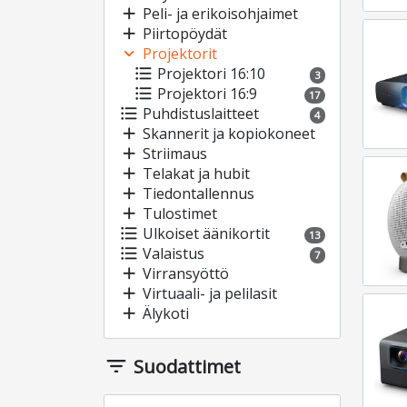
add
Peli- ja erikoisohjaimet
add
Piirtopöydät
expand_more
Projektorit
format_list_bulleted
Projektori 16:10
3
format_list_bulleted
Projektori 16:9
17
format_list_bulleted
Puhdistuslaitteet
4
add
Skannerit ja kopiokoneet
add
Striimaus
add
Telakat ja hubit
add
Tiedontallennus
add
Tulostimet
format_list_bulleted
Ulkoiset äänikortit
13
format_list_bulleted
Valaistus
7
add
Virransyöttö
add
Virtuaali- ja pelilasit
add
Älykoti
filter_list
Suodattimet