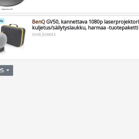
BenQ
GV50, kannettava 1080p laserprojektori
le
kuljetus/säilytyslaukku, harmaa -tuotepaketti
GV50_BUNDLE
25