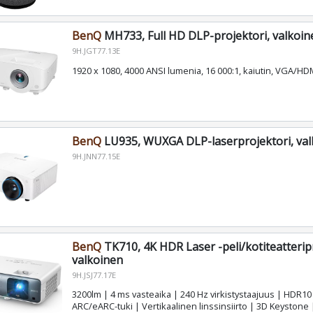
BenQ
MH733, Full HD DLP-projektori, valkoin
9H.JGT77.13E
1920 x 1080, 4000 ANSI lumenia, 16 000:1, kaiutin, VGA/HD
BenQ
LU935, WUXGA DLP-laserprojektori, val
9H.JNN77.15E
BenQ
TK710, 4K HDR Laser -peli/kotiteatteripr
valkoinen
9H.JSJ77.17E
3200lm | 4 ms vasteaika | 240 Hz virkistystaajuus | HDR10
ARC/eARC-tuki | Vertikaalinen linssinsiirto | 3D Keystone 