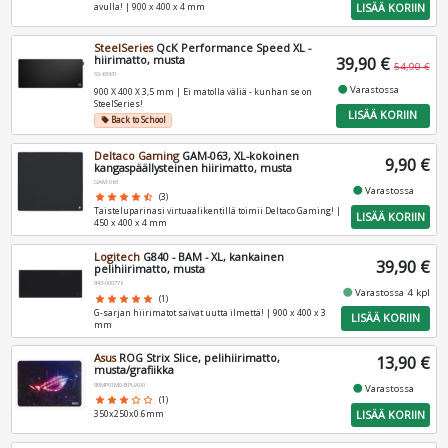
LISÄÄ KORIIN
avulla! | 900 x 400 x 4 mm
SteelSeries
QcK Performance Speed XL -
hiirimatto, musta
39,90 €
54,90 €
SS-63431
fiber_manual_record
Varastossa
900 X 400 X 3,5 mm | Ei matolla väliä - kunhan se on
SteelSeries!
LISÄÄ KORIIN
Back to School
local_offer
Deltaco Gaming
GAM-063, XL-kokoinen
9,90 €
kangaspäällysteinen hiirimatto, musta
GAM-063
fiber_manual_record
Varastossa
star
star
star
star
star_half
(3)
Taisteluparinasi virtuaalikentillä toimii Deltaco Gaming! |
LISÄÄ KORIIN
450 x 400 x 4 mm
Logitech
G840 - BAM - XL, kankainen
39,90 €
pelihiirimatto, musta
943-000778
fiber_manual_record
Varastossa 4 kpl
star
star
star
star
star
(1)
G-sarjan hiirimatot saivat uutta ilmettä! | 900 x 400 x 3
LISÄÄ KORIIN
mm
Asus
ROG Strix Slice, pelihiirimatto,
13,90 €
musta/grafiikka
90MP01M0-BPUA00
fiber_manual_record
Varastossa
star
star
star
star_border
star_border
(1)
LISÄÄ KORIIN
350x250x0.6mm