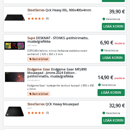
SteelSeries
Qck Heavy XXL, 900x400x4mm
39,90 €
67500
fiber_manual_record
star
star
star
star
star_half
(9)
Varastossa
LISÄÄ KORIIN
Supe
DESKMAT - STONKS -pelihiirimatto,
musta/grafiikka
6,90 €
10,90 €
SUPE-369850
fiber_manual_record
Varastossa
COPIUMit kehiin, niin ei hetkauta osakekurssien
vaihtelut! | 920 x 360 x 3 mm
LISÄÄ KORIIN
Back to School
local_offer
Endgame Gear
Endgame Gear MPJ-890
Mousepad - Jimms 2024 Edition -
pelihiirimatto, musta/grafiikka
14,90 €
24,90 €
EGG-MPJ-890-J24
fiber_manual_record
Varastossa
Endgame Gear -tuoteperhe senkun kasvaa! | 890 x 450
x 3mm
LISÄÄ KORIIN
Back to School
local_offer
SteelSeries
QCK Heavy Mousepad
32,90 €
63008
fiber_manual_record
star
star
star
star
star_half
(5)
Varastossa
LISÄÄ KORIIN