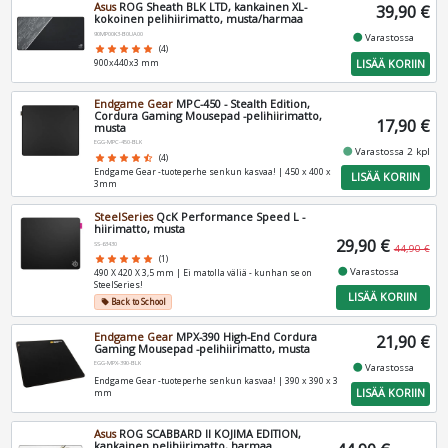
Asus
ROG Sheath BLK LTD, kankainen XL-
39,90 €
kokoinen pelihiirimatto, musta/harmaa
90MP00K3-B0UA00
fiber_manual_record
Varastossa
star
star
star
star
star
(4)
LISÄÄ KORIIN
900x440x3 mm
Endgame Gear
MPC-450 - Stealth Edition,
Cordura Gaming Mousepad -pelihiirimatto,
17,90 €
musta
EGG-MPC-450-BLK
fiber_manual_record
Varastossa 2 kpl
star
star
star
star
star_half
(4)
Endgame Gear -tuoteperhe senkun kasvaa! | 450 x 400 x
LISÄÄ KORIIN
3mm
SteelSeries
QcK Performance Speed L -
hiirimatto, musta
29,90 €
SS-63430
44,90 €
star
star
star
star
star
(1)
fiber_manual_record
Varastossa
490 X 420 X 3,5 mm | Ei matolla väliä - kunhan se on
SteelSeries!
LISÄÄ KORIIN
Back to School
local_offer
Endgame Gear
MPX-390 High-End Cordura
21,90 €
Gaming Mousepad -pelihiirimatto, musta
EGG-MPX-390-BLK
fiber_manual_record
Varastossa
Endgame Gear -tuoteperhe senkun kasvaa! | 390 x 390 x 3
LISÄÄ KORIIN
mm
Asus
ROG SCABBARD II KOJIMA EDITION,
kankainen pelihiirimatto, harmaa