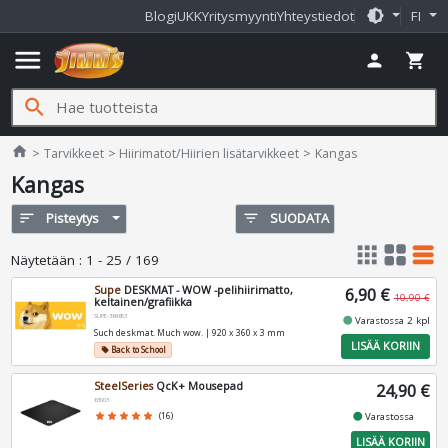
brightness_medium
Blogi
UKK
Yritysmyynti
Yhteystiedot
FI
menu
person
shopping_cart
search
Jimms.fi
home
Tarvikkeet
Hiirimatot/Hiirien lisätarvikkeet
Kangas
Kangas
sort
Pisteytys
filter_list
SUODATA
apps
grid_view
table_rows
Näytetään
:
1 - 25 / 169
Supe
DESKMAT - WOW -pelihiirimatto,
6,90 €
10,90 €
keltainen/grafiikka
SUPE-369853
fiber_manual_record
Varastossa 2 kpl
Such deskmat. Much wow. | 920 x 360 x 3 mm
LISÄÄ KORIIN
Back to School
local_offer
SteelSeries
QcK+ Mousepad
24,90 €
63003
fiber_manual_record
star
star
star
star
star
(16)
Varastossa
LISÄÄ KORIIN