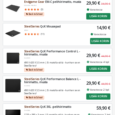
Endgame Gear
EM-C pelihiirimatto, musta
29,90 €
34,90 €
EGG-EMC-490-BLK
fiber_manual_record
star
star
star
star
star
(3)
Varastossa
Back to School
local_offer
LISÄÄ KORIIN
SteelSeries
QcK Mousepad
14,90 €
63004
fiber_manual_record
star
star
star
star
star_half
(11)
Varastossa
LISÄÄ KORIIN
SteelSeries
QcK Performance Control L -
hiirimatto, musta
29,90 €
44,90 €
SS-63434
fiber_manual_record
Varastossa 4 kpl
490 X 420 X 3,5 mm | Ei matolla väliä - kunhan se on
SteelSeries!
LISÄÄ KORIIN
Back to School
local_offer
SteelSeries
QcK Performance Balance L -
hiirimatto, musta
29,90 €
44,90 €
SS-63432
fiber_manual_record
Varastossa 2 kpl
490 X 420 X 3,5 mm | Ei matolla väliä - kunhan se on
SteelSeries!
LISÄÄ KORIIN
Back to School
local_offer
SteelSeries
QcK 3XL -pelihiirimatto
59,90 €
SS-63842
fiber_manual_record
Varastossa 2 kpl
1220 x 590 x 3 mm | Ei matolla väliä - kunhan se on