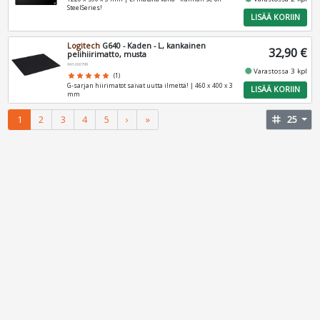
SteelSeries!
LISÄÄ KORIIN
Logitech
G640 - Kaden - L, kankainen
32,90 €
pelihiirimatto, musta
943-000799
fiber_manual_record
Varastossa 3 kpl
star
star
star
star
star
(1)
G-sarjan hiirimatot saivat uutta ilmettä! | 460 x 400 x 3
LISÄÄ KORIIN
mm
1
2
3
4
5
›
»
tag
25