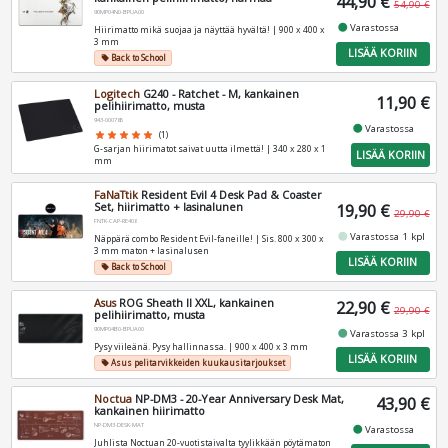
44,90 €
54,90 €
90MP04N0-BPUA00
fiber_manual_record
Varastossa
Hiirimatto mikä suojaa ja näyttää hyvältä! | 900 x 400 x
3 mm
LISÄÄ KORIIN
Back to School
local_offer
Logitech
G240 - Ratchet - M, kankainen
11,90 €
pelihiirimatto, musta
943-000785
fiber_manual_record
Varastossa
star
star
star
star
star
(1)
G-sarjan hiirimatot saivat uutta ilmettä! | 340 x 280 x 1
LISÄÄ KORIIN
mm
FaNaTtik
Resident Evil 4 Desk Pad & Coaster
Set, hiirimatto + lasinalunen
19,90 €
29,90 €
FNTK-CAP-RE408
fiber_manual_record
Varastossa 1 kpl
Näppärä combo Resident Evil-faneille! | Sis. 800 x 300 x
3 mm maton + lasinalusen
LISÄÄ KORIIN
Back to School
local_offer
Asus
ROG Sheath II XXL, kankainen
22,90 €
29,90 €
pelihiirimatto, musta
90MP04B0-BPUA00
fiber_manual_record
Varastossa 3 kpl
Pysy viileänä. Pysy hallinnassa. | 900 x 400 x 3 mm
LISÄÄ KORIIN
Asus pelitarvikkeiden kuukausitarjoukset
local_offer
Noctua
NP-DM3 - 20-Year Anniversary Desk Mat,
43,90 €
kankainen hiirimatto
NP-DM3-DESK-MAT
fiber_manual_record
Varastossa
Juhlista Noctuan 20-vuotistaivalta tyylikkään pöytämaton