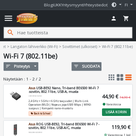
brightness_medium
Blogi
UKK
Yritysmyynti
Yhteystiedot
FI
menu
person
shopping_cart
search
teet
Langaton lähiverkko (Wi-Fi)
Sovittimet (ulkoiset)
Wi-Fi 7 (802.11be)
Wi-Fi 7 (802.11be)
sort
Pisteytys
filter_list
SUODATA
apps
grid_view
table_rows
Näytetään
:
1 - 2 / 2
Asus
USB-BE92 Nano, Tri-band BE6500 Wi-Fi 7
-sovitin, 802.11be, USB-A, musta
44,90 €
USB-BE92-NANO
74,90 €
2,4 GHz + 5 GHz + 6 GHz taajuudet | Multi-Link
fiber_manual_record
Varastossa
Operation (MLO) | Nopeus jopa 6500 Mbps | WPA3-
suojaus | Kompakti nano-muotoilu
LISÄÄ KORIIN
Back to School
local_offer
Asus
ROG USB-BE92, Tri-band BE6500 Wi-Fi 7 -
119,90 €
sovitin, 802.11be, USB-A/C, musta
90IG09I0-MO0B00
fiber_manual_record
Varastossa 1 kpl