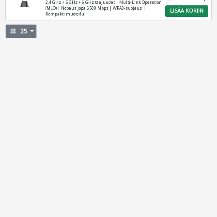
2,4 GHz + 5 GHz + 6 GHz taajuudet | Multi-Link Operation
(MLO) | Nopeus jopa 6500 Mbps | WPA3-suojaus |
LISÄÄ KORIIN
Kompakti muotoilu
tag
25