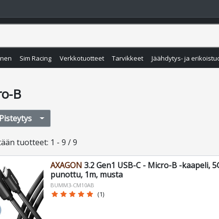
inen
Sim Racing
Verkkotuotteet
Tarvikkeet
Jäähdytys- ja erikoistu
ro-B
Pisteytys
tään
tuotteet
:
1 - 9 / 9
AXAGON
3.2 Gen1 USB-C - Micro-B -kaapeli, 5
punottu, 1m, musta
BUMM3-CM10AB
star
star
star
star
star
(1)