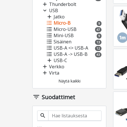
add
Thunderbolt
expand_more
USB
add
Jatko
format_list_bulleted
Micro-B
9
format_list_bulleted
Micro-USB
47
format_list_bulleted
Mini-USB
9
format_list_bulleted
Sisäinen
13
format_list_bulleted
USB-A <> USB-A
12
format_list_bulleted
USB-A -> USB-B
43
add
USB-C
add
Verkko
add
Virta
Näytä kaikki
filter_list
Suodattimet
search