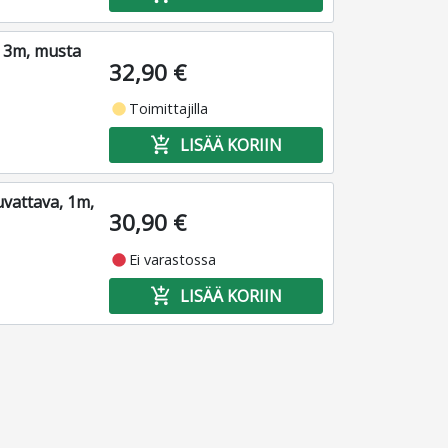
, 3m, musta
32,90 €
fiber_manual_record
Toimittajilla
add_shopping_cart
LISÄÄ KORIIN
uvattava, 1m,
30,90 €
fiber_manual_record
Ei varastossa
add_shopping_cart
LISÄÄ KORIIN