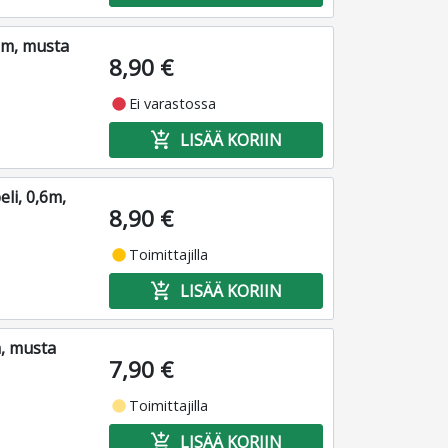
5m, musta
8,90 €
fiber_manual_record
Ei varastossa
add_shopping_cart
LISÄÄ KORIIN
li, 0,6m,
8,90 €
fiber_manual_record
Toimittajilla
add_shopping_cart
LISÄÄ KORIIN
m, musta
7,90 €
fiber_manual_record
Toimittajilla
add_shopping_cart
LISÄÄ KORIIN