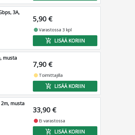
Gbps, 3A,
5,90 €
fiber_manual_record
Varastossa 3 kpl
add_shopping_cart
LISÄÄ KORIIN
m, musta
7,90 €
fiber_manual_record
Toimittajilla
add_shopping_cart
LISÄÄ KORIIN
, 2m, musta
33,90 €
fiber_manual_record
Ei varastossa
add_shopping_cart
LISÄÄ KORIIN