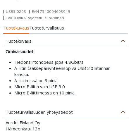
USB3-020S
EAN
7340004693949
TAKUUAIKA Rajoitettu elinikäinen
Tuotekuvaus
Tuoteturvallisuus
Tuotekuvaus
Ominaisuudet
:
Tiedonsiirtonopeus jopa 4,8Gbit/s.
A-liitin taaksepäinyhteensopiva USB 2.0 liitännän
kanssa.
A-liittimissä on 9 piniä.
Micro B-liitin vain USB 3.0.
Micro B-liittimessä on 10 piniä.
Tuoteturvallisuuden yhteystiedot
Aurdel Finland Oy
Hämeenkatu 13b