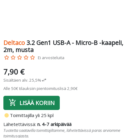
Deltaco
3.2 Gen1 USB-A - Micro-B -kaapeli,
2m, musta
star_border
star_border
star_border
star_border
star_border
Ei arvosteluita
7,90 €
Sisältäen alv. 25,5%
swap_horiz
Alle 50€ tilauksiin pientoimituslisä 2,90€
add_shopping_cart
LISÄÄ KORIIN
fiber_manual_record
Toimittajilla yli 25 kpl
Lähetettävissä:
n. 4-7 arkipäivää
Tuotetta saatavilla toimittajiltamme, lähetettävissä paras arviomme
toimitusajasta.