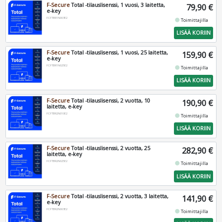
F-Secure
Total -tilauslisenssi, 1 vuosi, 3 laitetta,
79,90 €
e-key
FCFTBR1N003E2
fiber_manual_record
Toimittajilla
LISÄÄ KORIIN
F-Secure
Total -tilauslisenssi, 1 vuosi, 25 laitetta,
159,90 €
e-key
FCFTBR1N025E2
fiber_manual_record
Toimittajilla
LISÄÄ KORIIN
F-Secure
Total -tilauslisenssi, 2 vuotta, 10
190,90 €
laitetta, e-key
FCFTBR2N010E2
fiber_manual_record
Toimittajilla
LISÄÄ KORIIN
F-Secure
Total -tilauslisenssi, 2 vuotta, 25
282,90 €
laitetta, e-key
FCFTBR2N025E2
fiber_manual_record
Toimittajilla
LISÄÄ KORIIN
F-Secure
Total -tilauslisenssi, 2 vuotta, 3 laitetta,
141,90 €
e-key
FCFTBR2N003E2
fiber_manual_record
Toimittajilla