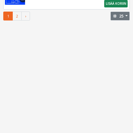
LISÄÄ KORIIN
1
2
›
tag
25