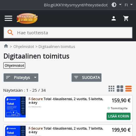
brightness_medium
Blogi
UKK
Yritysmyynti
Yhteystiedot
FI
menu
person
shopping_cart
search
Jimms.fi
home
Ohjelmistot
Digitaalinen toimitus
Digitaalinen toimitus
Ohjelmistot
sort
Pisteytys
filter_list
SUODATA
apps
grid_view
table_rows
Näytetään
:
1 - 25 / 34
F-Secure
Total -tilauslisenssi, 2 vuotta, 5 laitetta,
159,90 €
e-key
FCFTBR2N005E2
fiber_manual_record
Toimittajilla
LISÄÄ KORIIN
F-Secure
Total -tilauslisenssi, 2 vuotta, 7 laitetta,
199,90 €
e-key