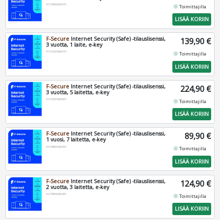
FCFYBR2N001E1
fiber_manual_record
Toimittajilla
LISÄÄ KORIIN
F-Secure
Internet Security (Safe) -tilauslisenssi,
139,90 €
3 vuotta, 1 laite, e-key
FCFYOE3N001E1
fiber_manual_record
Toimittajilla
LISÄÄ KORIIN
F-Secure
Internet Security (Safe) -tilauslisenssi,
224,90 €
3 vuotta, 5 laitetta, e-key
FCFYOE3N005E1
fiber_manual_record
Toimittajilla
LISÄÄ KORIIN
F-Secure
Internet Security (Safe) -tilauslisenssi,
89,90 €
1 vuosi, 7 laitetta, e-key
FCFYBR1N007E1
fiber_manual_record
Toimittajilla
LISÄÄ KORIIN
F-Secure
Internet Security (Safe) -tilauslisenssi,
124,90 €
2 vuotta, 3 laitetta, e-key
FCFYBR2N003E1
fiber_manual_record
Toimittajilla
LISÄÄ KORIIN