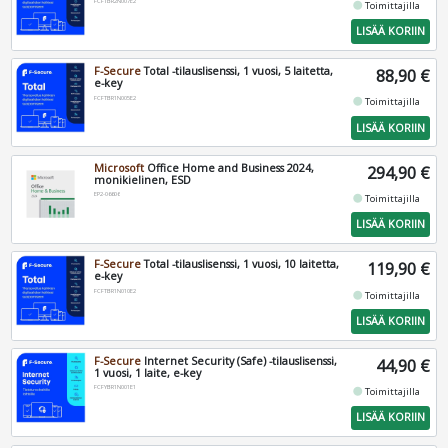
FCFTBR2N007E2
fiber_manual_record
Toimittajilla
LISÄÄ KORIIN
F-Secure
Total -tilauslisenssi, 1 vuosi, 5 laitetta,
88,90 €
e-key
FCFTBR1N005E2
fiber_manual_record
Toimittajilla
LISÄÄ KORIIN
Microsoft
Office Home and Business 2024,
294,90 €
monikielinen, ESD
EP2-06606
fiber_manual_record
Toimittajilla
LISÄÄ KORIIN
F-Secure
Total -tilauslisenssi, 1 vuosi, 10 laitetta,
119,90 €
e-key
FCFTBR1N010E2
fiber_manual_record
Toimittajilla
LISÄÄ KORIIN
F-Secure
Internet Security (Safe) -tilauslisenssi,
44,90 €
1 vuosi, 1 laite, e-key
FCFYBR1N001E1
fiber_manual_record
Toimittajilla
LISÄÄ KORIIN