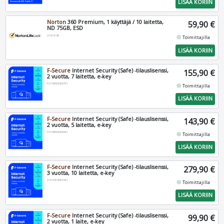
LISÄÄ KORIIN
Norton
360 Premium, 1 käyttäjä / 10 laitetta,
59,90 €
ND 75GB, ESD
21414185
fiber_manual_record
Toimittajilla
LISÄÄ KORIIN
F-Secure
Internet Security (Safe) -tilauslisenssi,
155,90 €
2 vuotta, 7 laitetta, e-key
FCFYBR2N007E1
fiber_manual_record
Toimittajilla
LISÄÄ KORIIN
F-Secure
Internet Security (Safe) -tilauslisenssi,
143,90 €
2 vuotta, 5 laitetta, e-key
FCFYBR2N005E1
fiber_manual_record
Toimittajilla
LISÄÄ KORIIN
F-Secure
Internet Security (Safe) -tilauslisenssi,
279,90 €
3 vuotta, 10 laitetta, e-key
FCFYOE3N010E1
fiber_manual_record
Toimittajilla
LISÄÄ KORIIN
F-Secure
Internet Security (Safe) -tilauslisenssi,
99,90 €
2 vuotta, 1 laite, e-key