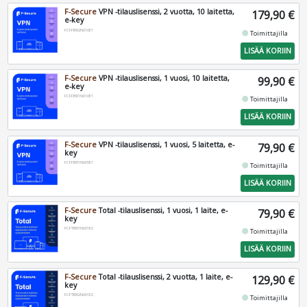
F-Secure
VPN -tilauslisenssi, 2 vuotta, 10 laitetta,
179,90 €
e-key
FCFFBR2N010E1
fiber_manual_record
Toimittajilla
LISÄÄ KORIIN
F-Secure
VPN -tilauslisenssi, 1 vuosi, 10 laitetta,
99,90 €
e-key
FCFFBR1N010E1
fiber_manual_record
Toimittajilla
LISÄÄ KORIIN
F-Secure
VPN -tilauslisenssi, 1 vuosi, 5 laitetta, e-
79,90 €
key
FCFFBR1N005E1
fiber_manual_record
Toimittajilla
LISÄÄ KORIIN
F-Secure
Total -tilauslisenssi, 1 vuosi, 1 laite, e-
79,90 €
key
FCFTBR1N001E2
fiber_manual_record
Toimittajilla
LISÄÄ KORIIN
F-Secure
Total -tilauslisenssi, 2 vuotta, 1 laite, e-
129,90 €
key
FCFTBR2N001E2
fiber_manual_record
Toimittajilla