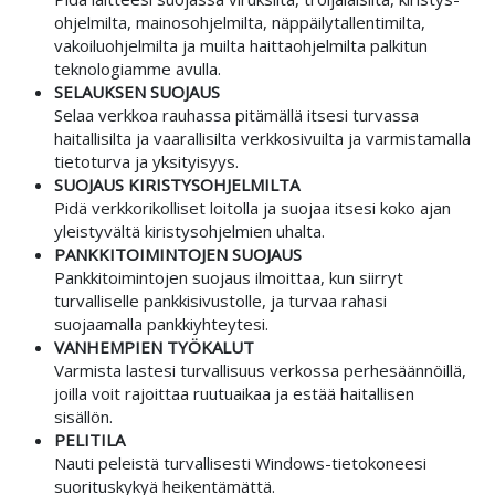
ohjelmilta, mainos­ohjelmilta, näppäily­tallentimilta,
vakoilu­ohjelmilta ja muilta haitta­ohjelmilta palkitun
teknologiamme avulla.
SELAUKSEN SUOJAUS
Selaa verkkoa rauhassa pitämällä itsesi turvassa
haitallisilta ja vaarallisilta verkko­sivuilta ja varmistamalla
tieto­turva ja yksityisyys.
SUOJAUS KIRISTYS­OHJELMILTA
Pidä verkko­rikolliset loitolla ja suojaa itsesi koko ajan
yleistyvältä kiristys­ohjelmien uhalta.
PANKKI­TOIMINTOJEN SUOJAUS
Pankki­toimintojen suojaus ilmoittaa, kun siirryt
turvalliselle pankki­sivustolle, ja turvaa rahasi
suojaamalla pankki­yhteytesi.
VANHEMPIEN TYÖ­KALUT
Varmista lastesi turvallisuus verkossa perhe­säännöillä,
joilla voit rajoittaa ruutu­aikaa ja estää haitallisen
sisällön.
PELI­TILA
Nauti peleistä turvallisesti Windows-tieto­koneesi
suoritus­kykyä heikentämättä.