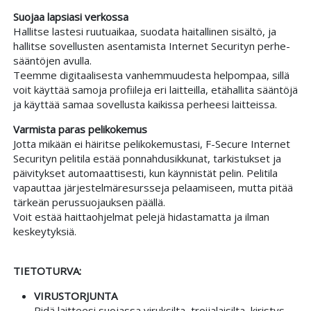
Suojaa lapsiasi verkossa
Hallitse lastesi ruutu­aikaa, suodata haitallinen sisältö, ja
hallitse sovellusten asentamista Internet Securityn perhe­
sääntöjen avulla.
Teemme digitaalisesta vanhemmuudesta helpompaa, sillä
voit käyttää samoja profiileja eri laitteilla, etä­hallita sääntöjä
ja käyttää samaa sovellusta kaikissa perheesi laitteissa.
Varmista paras peli­kokemus
Jotta mikään ei häiritse peli­kokemustasi, F-Secure Internet
Securityn peli­tila estää ponnahdus­ikkunat, tarkistukset ja
päivitykset automaattisesti, kun käynnistät pelin. Peli­tila
vapauttaa järjestelmä­resursseja pelaamiseen, mutta pitää
tärkeän perus­suojauksen päällä.
Voit estää haitta­ohjelmat pelejä hidastamatta ja ilman
keskeytyksiä.
TIETOTURVA:
VIRUS­TORJUNTA
Pidä laitteesi suojassa viruksilta, troijalaisilta, kiristys­