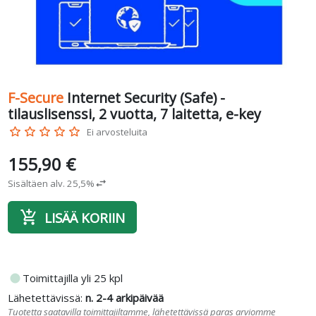
F-Secure
Internet Security (Safe) -
tilauslisenssi, 2 vuotta, 7 laitetta, e-key
star_border
star_border
star_border
star_border
star_border
Ei arvosteluita
155,90 €
Sisältäen alv. 25,5%
swap_horiz
add_shopping_cart
LISÄÄ KORIIN
fiber_manual_record
Toimittajilla yli 25 kpl
Lähetettävissä:
n. 2-4 arkipäivää
Tuotetta saatavilla toimittajiltamme, lähetettävissä paras arviomme