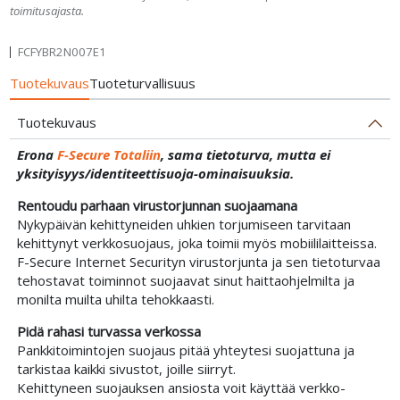
toimitusajasta.
FCFYBR2N007E1
Tuotekuvaus
Tuoteturvallisuus
Tuotekuvaus
Erona
F-Secure Totaliin
, sama tietoturva, mutta ei
yksityisyys/identiteettisuoja-ominaisuuksia.
Rentoudu parhaan virus­torjunnan suojaamana
Nyky­päivän kehittyneiden uhkien torjumiseen tarvitaan
kehittynyt verkko­suojaus, joka toimii myös mobiili­laitteissa.
F-Secure Internet Securityn virus­torjunta ja sen tieto­turvaa
tehostavat toiminnot suojaavat sinut haitta­ohjelmilta ja
monilta muilta uhilta tehokkaasti.
Pidä rahasi turvassa verkossa
Pankki­toimintojen suojaus pitää yhteytesi suojattuna ja
tarkistaa kaikki sivustot, joille siirryt.
Kehittyneen suojauksen ansiosta voit käyttää verkko­