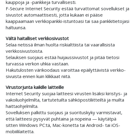
kauppoja ja -pankkeja turvallisesti.
F-Secure Internet Security estää turvattomat sovellukset ja
sivustot automaattisesti, jotta kukaan ei pääse
kaappaamaan verkko­pankki-istuntoasi tai saa pankki­tietojasi
haltuunsa.
Vältä haitalliset verkko­sivustot
Selaa netissä ilman huolta riski­alttiista tai vaarallisista
verkko­sivustoista.
Selauksen suojaus estää huijaus­sivustot ja pitää tietosi
turvassa verkon uhkia vastaan.
Haku­tulosten väri­koodaus varoittaa epäilyttävistä verkko­
sivuista ennen kuin klikkaat niitä.
Virus­torjunta kaikille laitteille
Internet Security suojaa laitteesi virusten lisäksi kiristys- ja
vakoilu­ohjelmilta, tartutetuilta sähkö­posti­liitteiltä ja muilta
haitta­ohjelmilta.
Sovelluksen palkittu suojaus ja suoritus­kyky varmistavat,
että laitteesi pysyvät puhtaina ja nopeina — käytätpä
sitten Windows PC:tä, Mac-konetta tai Android- tai iOS-
mobiili­laitetta.