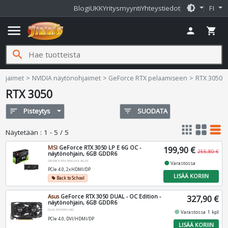
brightness_medium
Blogi
UKK
Yritysmyynti
Yhteystiedot
FI
menu
person
shopping_cart
search
ohjaimet
NVIDIA näytönohjaimet
GeForce RTX pelaamiseen
RTX 3050
RTX 3050
sort
Pisteytys
filter_list
SUODATA
apps
grid_view
table_rows
Näytetään
:
1 - 5 / 5
MSI
GeForce RTX 3050 LP E 6G OC -
199,90 €
255,80 €
näytönohjain, 6GB GDDR6
GEFORCE-RTX-3050-LP-E-6G-OC
fiber_manual_record
Varastossa
PCIe 4.0, 2xHDMI/DP
LISÄÄ KORIIN
Back to School
local_offer
Asus
GeForce RTX 3050 DUAL - OC Edition -
327,90 €
näytönohjain, 6GB GDDR6
DUAL-RTX3050-O6G
fiber_manual_record
Varastossa 1 kpl
PCIe 4.0, DVI/HDMI/DP
LISÄÄ KORIIN