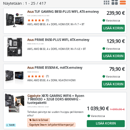
apps
grid_view
table_rows
Näytetään
:
1 - 25 / 417
Asus
TUF GAMING B850-PLUS WIFI, ATX-emolevy
239,90 €
TUF-GAMING-B850-PLUS-WIFI
fiber_manual_record
star
star
star
star
star
(1)
Varastossa
AM5, AMD B850, 4 x DDR5, HDMI/DP, Wi-Fi 7 + BT
LISÄÄ KORIIN
Asus
PRIME B650-PLUS WIFI, ATX-emolevy
129,90 €
PRIME-B650-PLUS-WIFI
fiber_manual_record
Varastossa
AM5, AMD B650, 4 x DDR5, HDMI/DP, Wi-Fi 6E + BT
LISÄÄ KORIIN
Asus
PRIME B550M-K, mATX-emolevy
79,90 €
PRIME-B550M-K
fiber_manual_record
star
star
star
star
star_half
(7)
Varastossa
AM4, AMD B550, 4 x DDR4, VGA/DVI/HDMI
LISÄÄ KORIIN
Gigabyte
X870 GAMING WIFI6 + Ryzen
7 9800X3D + 32GB DDR5 6000MHz -
tuotepaketti
1 039,90 €
X870GAMING-9800X3D-32GB
1 099,90 €
Tehokas päivitys tai uuden huippu pelikoneen
alku!
fiber_manual_record
Varastossa
Back to School
local_offer
LISÄÄ KORIIN
Gigabyte Steam lahjakorttikampanja!
Bundle
add_circle_outline