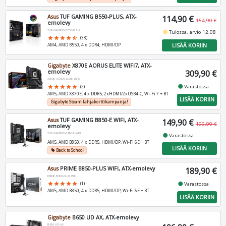
Asus
TUF GAMING B550-PLUS, ATX-
114,90 €
154,90 €
emolevy
TUF-GAMING-B550-PLUS
fiber_manual_record
Tulossa, arvio 12.08
star
star
star
star
star_half
(38)
LISÄÄ KORIIN
AM4, AMD B550, 4 x DDR4, HDMI/DP
Gigabyte
X870E AORUS ELITE WIFI7, ATX-
emolevy
309,90 €
X870E-AORUS-ELITE-WIFI7
fiber_manual_record
Varastossa
star
star
star
star
star
(2)
AM5, AMD X870E, 4 x DDR5, 2xHDMI/2xUSB4-C, Wi-Fi 7 + BT
LISÄÄ KORIIN
Gigabyte Steam lahjakorttikampanja!
Asus
TUF GAMING B850-E WIFI, ATX-
149,90 €
199,90 €
emolevy
TUF-GAMING-B850-E-WIFI
fiber_manual_record
Varastossa
AM5, AMD B850, 4 x DDR5, HDMI/DP, Wi-Fi 6E + BT
LISÄÄ KORIIN
Back to School
local_offer
Asus
PRIME B850-PLUS WIFI, ATX-emolevy
189,90 €
PRIME-B850-PLUS-WIFI
fiber_manual_record
star
star
star
star
star
(1)
Varastossa
AM5, AMD B850, 4 x DDR5, HDMI/DP, Wi-Fi 6E + BT
LISÄÄ KORIIN
Gigabyte
B650 UD AX, ATX-emolevy
B650-UD-AX