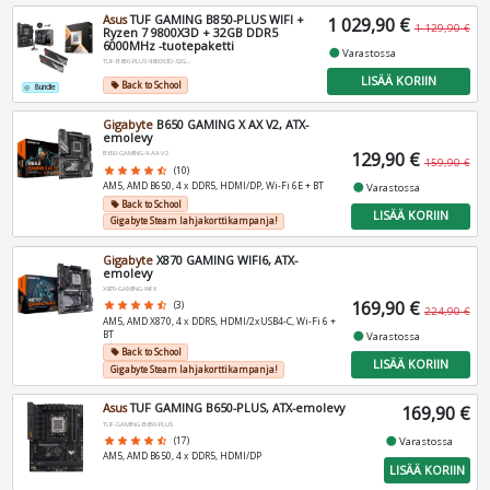
Asus
TUF GAMING B850-PLUS WIFI +
1 029,90 €
1 129,90 €
Ryzen 7 9800X3D + 32GB DDR5
6000MHz -tuotepaketti
fiber_manual_record
Varastossa
TUF-B850-PLUS-9800X3D-32GBK
LISÄÄ KORIIN
Back to School
local_offer
Bundle
add_circle_outline
Gigabyte
B650 GAMING X AX V2, ATX-
emolevy
129,90 €
B650-GAMING-X-AX-V2
159,90 €
star
star
star
star
star_half
(10)
AM5, AMD B650, 4 x DDR5, HDMI/DP, Wi-Fi 6E + BT
fiber_manual_record
Varastossa
Back to School
local_offer
LISÄÄ KORIIN
Gigabyte Steam lahjakorttikampanja!
Gigabyte
X870 GAMING WIFI6, ATX-
emolevy
X870-GAMING-WF6
169,90 €
star
star
star
star
star_half
(3)
224,90 €
AM5, AMD X870, 4 x DDR5, HDMI/2xUSB4-C, Wi-Fi 6 +
BT
fiber_manual_record
Varastossa
Back to School
local_offer
LISÄÄ KORIIN
Gigabyte Steam lahjakorttikampanja!
Asus
TUF GAMING B650-PLUS, ATX-emolevy
169,90 €
TUF-GAMING-B650-PLUS
fiber_manual_record
star
star
star
star
star_half
(17)
Varastossa
AM5, AMD B650, 4 x DDR5, HDMI/DP
LISÄÄ KORIIN