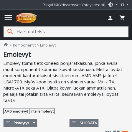
brightness_medium
Blogi
UKK
Yritysmyynti
Yhteystiedot
FI
menu
person
shopping_cart
search
Jimms.fi
home
Komponentit
Emolevyt
Emolevyt
Emolevy toimii tietokoneesi pohjaratkaisuna, jonka avulla
muut komponentit kommunikoivat keskenään. Meiltä löydät
modernit kantaratkaisut sisältäen mm. AMD AM5 ja Intel
LGA1700. Myös koon osalta on valinnan varaa: Mini-ITX,
Micro-ATX sekä ATX. Olitpa kovan luokan ammattilainen,
pelaaja tai jotakin siltä välitä, seuraavan emolevysi löydät
täältä!
AMD emolevyt
Intel emolevyt
sort
Pisteytys
filter_list
SUODATA