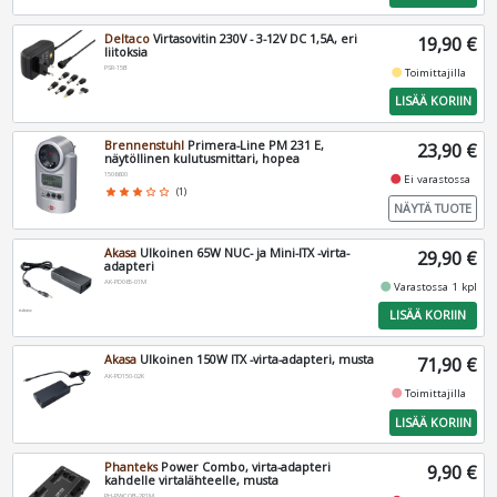
Deltaco
Virtasovitin 230V - 3-12V DC 1,5A, eri
19,90 €
liitoksia
PSR-15B
fiber_manual_record
Toimittajilla
LISÄÄ KORIIN
Brennenstuhl
Primera-Line PM 231 E,
23,90 €
näytöllinen kulutusmittari, hopea
1506600
fiber_manual_record
Ei varastossa
star
star
star
star_border
star_border
(1)
NÄYTÄ TUOTE
Akasa
Ulkoinen 65W NUC- ja Mini-ITX -virta-
29,90 €
adapteri
AK-PD065-01M
fiber_manual_record
Varastossa 1 kpl
LISÄÄ KORIIN
Akasa
Ulkoinen 150W ITX -virta-adapteri, musta
71,90 €
AK-PD150-02K
fiber_manual_record
Toimittajilla
LISÄÄ KORIIN
Phanteks
Power Combo, virta-adapteri
9,90 €
kahdelle virtalähteelle, musta
PH-PWCOB-2P1M