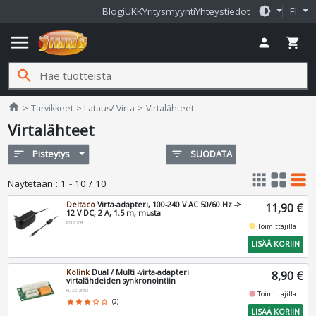
brightness_medium
Blogi
UKK
Yritysmyynti
Yhteystiedot
FI
menu
person
shopping_cart
search
Jimms.fi
home
Tarvikkeet
Lataus/ Virta
Virtalähteet
Virtalähteet
sort
Pisteytys
filter_list
SUODATA
apps
grid_view
table_rows
Näytetään
:
1 - 10 / 10
Deltaco
Virta-adapteri, 100-240 V AC 50/60 Hz ->
11,90 €
12 V DC, 2 A, 1.5 m, musta
PS12-20B
fiber_manual_record
Toimittajilla
LISÄÄ KORIIN
Kolink
Dual / Multi -virta-adapteri
8,90 €
virtalähdeiden synkronointiin
KL-AC-2PSU
fiber_manual_record
Toimittajilla
star
star
star
star_border
star_border
(2)
LISÄÄ KORIIN