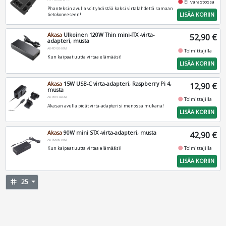
fiber_manual_record
Ei varastossa
Phanteksin avulla voit yhdistää kaksi virtalähdettä samaan
LISÄÄ KORIIN
tietokoneeseen!
Akasa
Ulkoinen 120W Thin mini-ITX -virta-
52,90 €
adapteri, musta
AK-PD120-03M
fiber_manual_record
Toimittajilla
Kun kaipaat uutta virtaa elämääsi!
LISÄÄ KORIIN
Akasa
15W USB-C virta-adapteri, Raspberry Pi 4,
12,90 €
musta
AK-PK15-02CM
fiber_manual_record
Toimittajilla
Akasan avulla pidät virta-adapterisi menossa mukana!
LISÄÄ KORIIN
Akasa
90W mini STX -virta-adapteri, musta
42,90 €
AK-PD090-01M
fiber_manual_record
Toimittajilla
Kun kaipaat uutta virtaa elämääsi!
LISÄÄ KORIIN
tag
25