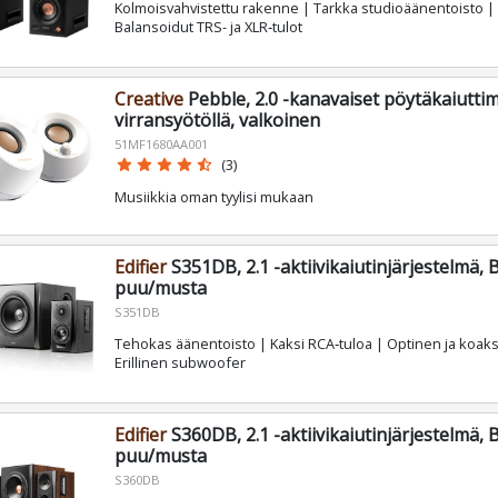
Kolmoisvahvistettu rakenne | Tarkka studioäänentoisto |
Balansoidut TRS- ja XLR‑tulot
Creative
Pebble, 2.0 -kanavaiset pöytäkaiutti
virransyötöllä, valkoinen
51MF1680AA001
star
star
star
star
star_half
(3)
Musiikkia oman tyylisi mukaan
Edifier
S351DB, 2.1 -aktiivikaiutinjärjestelmä, 
puu/musta
S351DB
Tehokas äänentoisto | Kaksi RCA‑tuloa | Optinen ja koaksi
Erillinen subwoofer
Edifier
S360DB, 2.1 -aktiivikaiutinjärjestelmä, 
puu/musta
S360DB