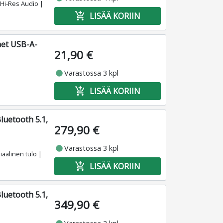
 Hi‑Res Audio |
add_shopping_cart
LISÄÄ KORIIN
met USB-A-
21,90 €
fiber_manual_record
Varastossa 3 kpl
add_shopping_cart
LISÄÄ KORIIN
Bluetooth 5.1,
279,90 €
fiber_manual_record
Varastossa 3 kpl
aalinen tulo |
add_shopping_cart
LISÄÄ KORIIN
Bluetooth 5.1,
349,90 €