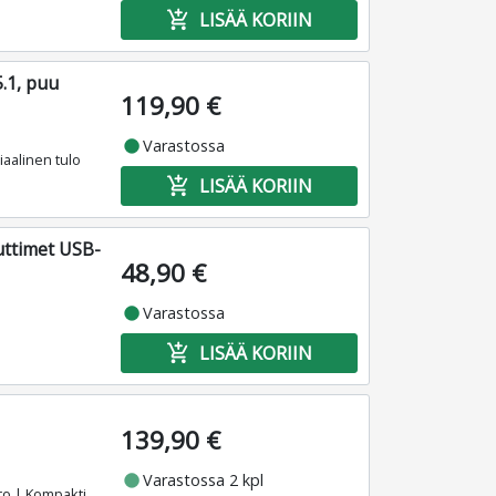
add_shopping_cart
LISÄÄ KORIIN
.1, puu
119,90 €
fiber_manual_record
Varastossa
iaalinen tulo
add_shopping_cart
LISÄÄ KORIIN
uttimet USB-
48,90 €
fiber_manual_record
Varastossa
add_shopping_cart
LISÄÄ KORIIN
139,90 €
fiber_manual_record
Varastossa 2 kpl
sto | Kompakti