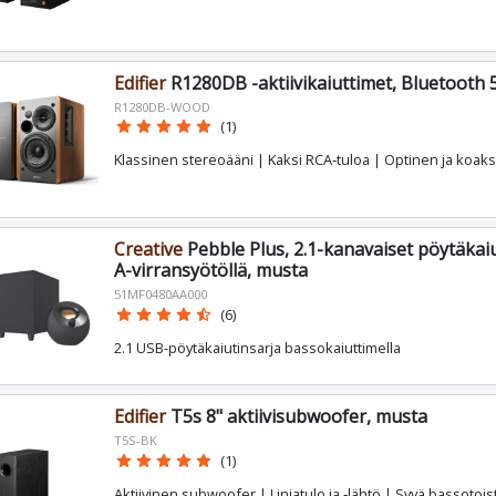
Edifier
R1280DB -aktiivikaiuttimet, Bluetooth 5
R1280DB-WOOD
star
star
star
star
star
(1)
Klassinen stereoääni | Kaksi RCA‑tuloa | Optinen ja koaks
Creative
Pebble Plus, 2.1-kanavaiset pöytäkai
A-virransyötöllä, musta
51MF0480AA000
star
star
star
star
star_half
(6)
2.1 USB-pöytäkaiutinsarja bassokaiuttimella
Edifier
T5s 8" aktiivisubwoofer, musta
T5S-BK
star
star
star
star
star
(1)
Aktiivinen subwoofer | Linjatulo ja ‑lähtö | Syvä bassotoi