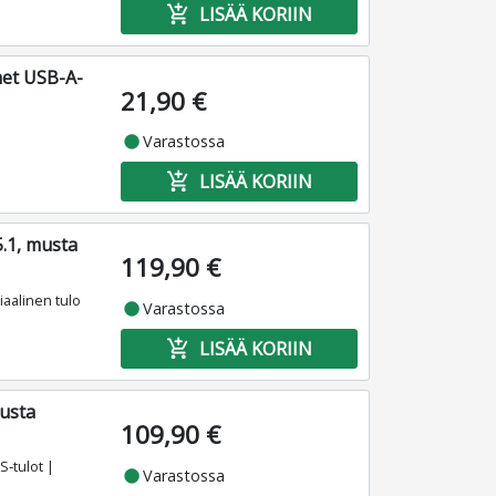
add_shopping_cart
LISÄÄ KORIIN
met USB-A-
21,90 €
fiber_manual_record
Varastossa
add_shopping_cart
LISÄÄ KORIIN
5.1, musta
119,90 €
iaalinen tulo
fiber_manual_record
Varastossa
add_shopping_cart
LISÄÄ KORIIN
musta
109,90 €
S‑tulot |
fiber_manual_record
Varastossa