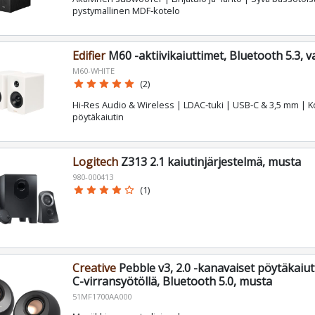
pystymallinen MDF‑kotelo
Edifier
M60 -aktiivikaiuttimet, Bluetooth 5.3, 
M60-WHITE
star
star
star
star
star
(2)
Hi‑Res Audio & Wireless | LDAC‑tuki | USB‑C & 3,5 mm | 
pöytäkaiutin
Logitech
Z313 2.1 kaiutinjärjestelmä, musta
980-000413
star
star
star
star
star_border
(1)
Creative
Pebble v3, 2.0 -kanavaiset pöytäkaiut
C-virransyötöllä, Bluetooth 5.0, musta
51MF1700AA000