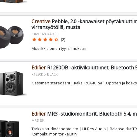
Creative
Pebble, 2.0 -kanavaiset pöytäkaiutti
virransyötöllä, musta
51MF1680AA000
star
star
star
star
star_half
(2)
Musiikkia oman tyylisi mukaan
Edifier
R1280DB -aktiivikaiuttimet, Bluetooth 
R1280DB-BLACK
Klassinen stereoääni | Kaksi RCA‑tuloa | Optinen ja koaks
Edifier
MR3 -studiomonitorit, Bluetooth 5.4, 
MR3-BK
Tarkka studioäänentoisto | Hi‑Res Audio | Balansoidut TR
Kompakti monitorikaiutin