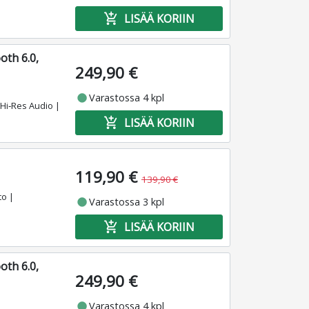
add_shopping_cart
LISÄÄ KORIIN
oth 6.0,
249,90 €
fiber_manual_record
Varastossa 4 kpl
 Hi‑Res Audio |
add_shopping_cart
LISÄÄ KORIIN
119,90 €
139,90 €
to |
fiber_manual_record
Varastossa 3 kpl
add_shopping_cart
LISÄÄ KORIIN
oth 6.0,
249,90 €
fiber_manual_record
Varastossa 4 kpl