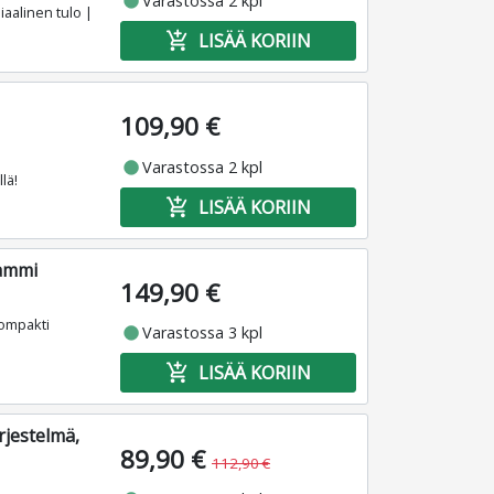
fiber_manual_record
Varastossa 2 kpl
aalinen tulo |
add_shopping_cart
LISÄÄ KORIIN
109,90 €
fiber_manual_record
Varastossa 2 kpl
lä!
add_shopping_cart
LISÄÄ KORIIN
tammi
149,90 €
Kompakti
fiber_manual_record
Varastossa 3 kpl
add_shopping_cart
LISÄÄ KORIIN
rjestelmä,
89,90 €
112,90 €