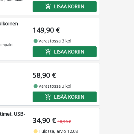
add_shopping_cart
LISÄÄ KORIIN
valkoinen
149,90 €
fiber_manual_record
Varastossa 3 kpl
Kompakti
add_shopping_cart
LISÄÄ KORIIN
58,90 €
fiber_manual_record
Varastossa 3 kpl
add_shopping_cart
LISÄÄ KORIIN
timet, USB-
34,90 €
48,90 €
fiber_manual_record
Tulossa, arvio 12.08