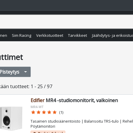
inen
Sim Racing
Verkkotuotteet
Tarvikkeet
Jäähdytys- ja erikoistu
uttimet
Pisteytys
tään
tuotteet
:
1 - 25 / 97
Edifier
MR4 -studiomonitorit, valkoinen
MR4-WT
star
star
star
star
star
(1)
Tasainen studioäänentoisto | Balansoitu TRS‑tulo | Rehelli
Pöytämonitori