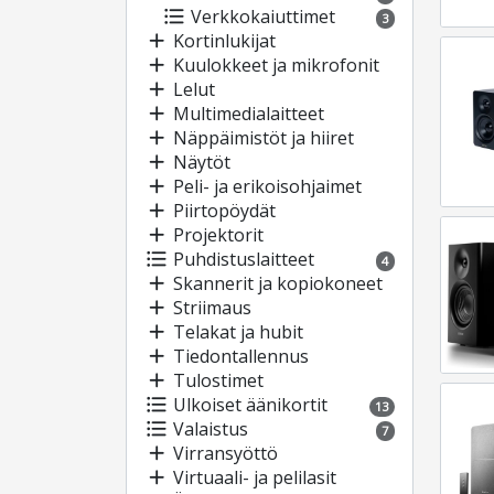
format_list_bulleted
Verkkokaiuttimet
3
add
Kortinlukijat
add
Kuulokkeet ja mikrofonit
add
Lelut
add
Multimedialaitteet
add
Näppäimistöt ja hiiret
add
Näytöt
add
Peli- ja erikoisohjaimet
add
Piirtopöydät
add
Projektorit
format_list_bulleted
Puhdistuslaitteet
4
add
Skannerit ja kopiokoneet
add
Striimaus
add
Telakat ja hubit
add
Tiedontallennus
add
Tulostimet
format_list_bulleted
Ulkoiset äänikortit
13
format_list_bulleted
Valaistus
7
add
Virransyöttö
add
Virtuaali- ja pelilasit