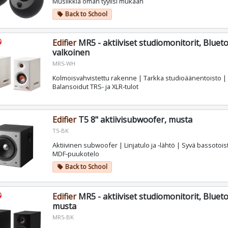
Musiikkia oman tyylisi mukaan
Back to School
local_offer
Edifier
MR5 - aktiiviset studiomonitorit, Blueto
valkoinen
MR5-WH
Kolmoisvahvistettu rakenne | Tarkka studioäänentoisto |
Balansoidut TRS- ja XLR‑tulot
Edifier
T5 8" aktiivisubwoofer, musta
T5-BK
Aktiivinen subwoofer | Linjatulo ja ‑lähtö | Syvä bassotois
MDF‑puukotelo
Back to School
local_offer
Edifier
MR5 - aktiiviset studiomonitorit, Blueto
musta
MR5-BK