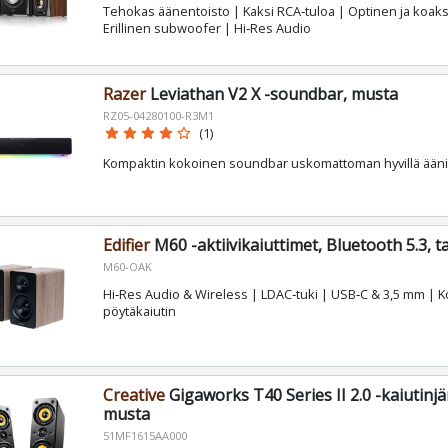
Tehokas äänentoisto | Kaksi RCA‑tuloa | Optinen ja koaksi
Erillinen subwoofer | Hi‑Res Audio
Razer
Leviathan V2 X -soundbar, musta
RZ05-04280100-R3M1
star
star
star
star
star_border
(1)
Kompaktin kokoinen soundbar uskomattoman hyvillä äänil
Edifier
M60 -aktiivikaiuttimet, Bluetooth 5.3, 
M60-OAK
Hi‑Res Audio & Wireless | LDAC‑tuki | USB‑C & 3,5 mm | 
pöytäkaiutin
Creative
Gigaworks T40 Series II 2.0 -kaiutinjä
musta
51MF1615AA000