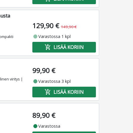
musta
129,90 €
149,90 €
fiber_manual_record
Varastossa 1 kpl
Kompakti
add_shopping_cart
LISÄÄ KORIIN
99,90 €
nen viritys |
fiber_manual_record
Varastossa 3 kpl
add_shopping_cart
LISÄÄ KORIIN
89,90 €
fiber_manual_record
Varastossa