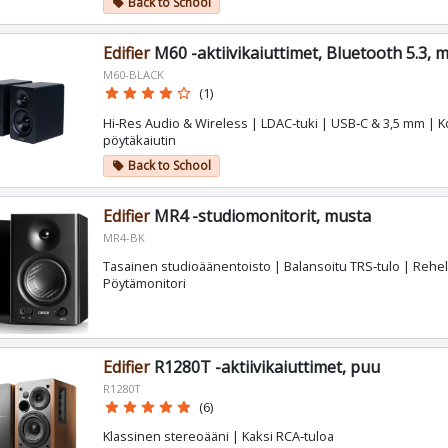
Back to School
local_offer
Edifier
M60 -aktiivikaiuttimet, Bluetooth 5.3, 
M60-BLACK
star
star
star
star
star_border
(1)
Hi‑Res Audio & Wireless | LDAC‑tuki | USB‑C & 3,5 mm | 
pöytäkaiutin
Back to School
local_offer
Edifier
MR4 -studiomonitorit, musta
MR4-BK
Tasainen studioäänentoisto | Balansoitu TRS‑tulo | Rehelli
Pöytämonitori
Edifier
R1280T -aktiivikaiuttimet, puu
R1280T
star
star
star
star
star
(6)
Klassinen stereoääni | Kaksi RCA‑tuloa