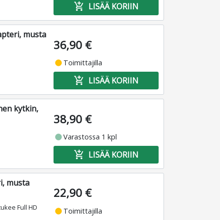
add_shopping_cart
LISÄÄ KORIIN
apteri, musta
36,90 €
fiber_manual_record
Toimittajilla
add_shopping_cart
LISÄÄ KORIIN
nen kytkin,
38,90 €
fiber_manual_record
Varastossa 1 kpl
add_shopping_cart
LISÄÄ KORIIN
i, musta
22,90 €
tukee Full HD
fiber_manual_record
Toimittajilla