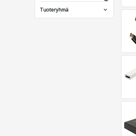
Tuoteryhmä
expand_more