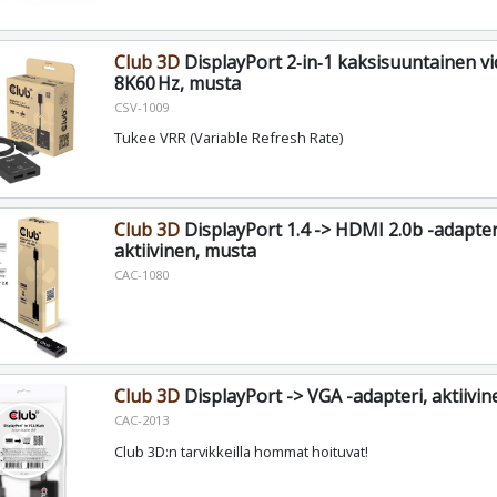
Club 3D
DisplayPort 2‑in‑1 kaksisuuntainen vi
8K60 Hz, musta
CSV-1009
Tukee VRR (Variable Refresh Rate)
Club 3D
DisplayPort 1.4 -> HDMI 2.0b -adapter
aktiivinen, musta
CAC-1080
Club 3D
DisplayPort -> VGA -adapteri, aktiivi
CAC-2013
Club 3D:n tarvikkeilla hommat hoituvat!