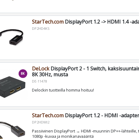
StarTech.com
DisplayPort 1.2 -> HDMI 1.4 -ad
DP2HD4KS
DeLock
DisplayPort 2 - 1 Switch, kaksisuuntai
8K 30Hz, musta
DE-11478
Delockin tuotteilla homma hoituu!
StarTech.com
DisplayPort 1.2 - HDMI -adapter
DP2HDMI2
Passiivinen DisplayPort → HDMI ‑muunnin DP++‑lähteille, 
1080p ‑kuvaa ja monikanavaääntä