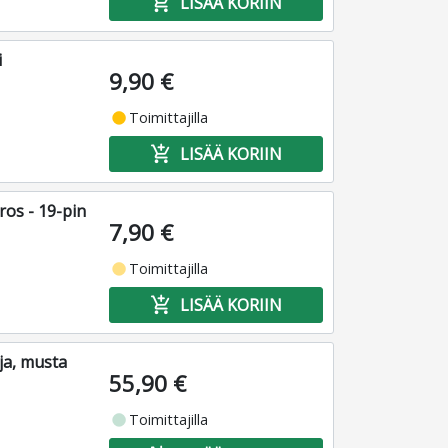
add_shopping_cart
LISÄÄ KORIIN
i
9,90 €
fiber_manual_record
Toimittajilla
add_shopping_cart
LISÄÄ KORIIN
ros - 19-pin
7,90 €
fiber_manual_record
Toimittajilla
add_shopping_cart
LISÄÄ KORIIN
ja, musta
55,90 €
fiber_manual_record
Toimittajilla