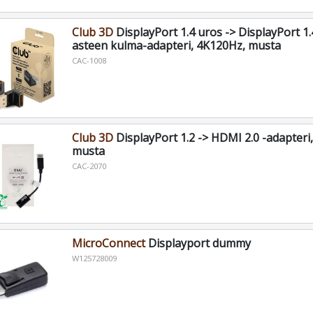
Club 3D
DisplayPort 1.4 uros -> DisplayPort 1.
asteen kulma-adapteri, 4K120Hz, musta
CAC-1008
Club 3D
DisplayPort 1.2 -> HDMI 2.0 -adapteri,
musta
CAC-2070
MicroConnect
Displayport dummy
W125728009