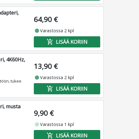
dapteri,
64,90 €
fiber_manual_record
Varastossa 2 kpl
add_shopping_cart
LISÄÄ KORIIN
ri, 4K60Hz,
13,90 €
fiber_manual_record
Varastossa 2 kpl
htöön, tukee
add_shopping_cart
LISÄÄ KORIIN
ri, musta
9,90 €
fiber_manual_record
Varastossa 1 kpl
add_shopping_cart
LISÄÄ KORIIN