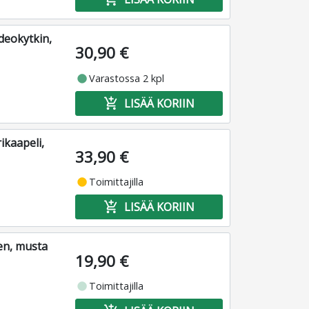
deokytkin,
30,90 €
fiber_manual_record
Varastossa 2 kpl
add_shopping_cart
LISÄÄ KORIIN
ikaapeli,
33,90 €
fiber_manual_record
Toimittajilla
add_shopping_cart
LISÄÄ KORIIN
nen, musta
19,90 €
fiber_manual_record
Toimittajilla