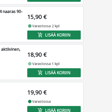
4 naaras 90-
15,90 €
fiber_manual_record
Varastossa 2 kpl
add_shopping_cart
LISÄÄ KORIIN
 aktiivinen,
18,90 €
fiber_manual_record
Varastossa 1 kpl
add_shopping_cart
LISÄÄ KORIIN
19,90 €
fiber_manual_record
Varastossa
add_shopping_cart
LISÄÄ KORIIN