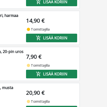
add_shopping_cart
LISÄÄ KORIIN
ri, harmaa
14,90 €
fiber_manual_record
Toimittajilla
add_shopping_cart
LISÄÄ KORIIN
n, 20-pin uros
7,90 €
fiber_manual_record
Toimittajilla
add_shopping_cart
LISÄÄ KORIIN
, musta
20,90 €
fiber_manual_record
Toimittajilla