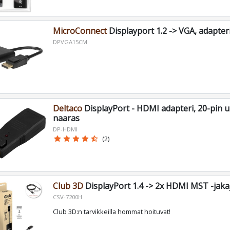
MicroConnect
Displayport 1.2 -> VGA, adapter
DPVGA15CM
Deltaco
DisplayPort - HDMI adapteri, 20-pin u
naaras
DP-HDMI
star
star
star
star
star_half
(2)
Club 3D
DisplayPort 1.4 -> 2x HDMI MST -jaka
CSV-7200H
Club 3D:n tarvikkeilla hommat hoituvat!