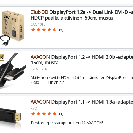
Club 3D
DisplayPort 1.2a -> Dual Link DVI-D -a
HDCP päällä, aktiivinen, 60cm, musta
CAC-1010
star
star
star
star
star_half
(5)
AXAGON
DisplayPort 1.2 -> HDMI 2.0b -adapte
15cm, musta
RVD-HI20N
Aktiivinen sovitin HDMI-näytön liittämiseen DisplayPort-lä
4K60Hz ja HDCP 2.2.
AXAGON
DisplayPort 1.1 -> HDMI 1.3a -adapte
RVD-HI
star
star
star
star
star
(1)
Tarviketarpeissa apuun rientää AXAGON!