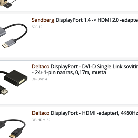
Sandberg
DisplayPort 1.4 -> HDMI 2.0 -adapte
509-19
Deltaco
DisplayPort - DVI-D Single Link soviti
- 24+1-pin naaras, 0,17m, musta
DP-DVI14
Deltaco
DisplayPort - HDMI -adapteri, 4K60Hz
DP-HDMI32