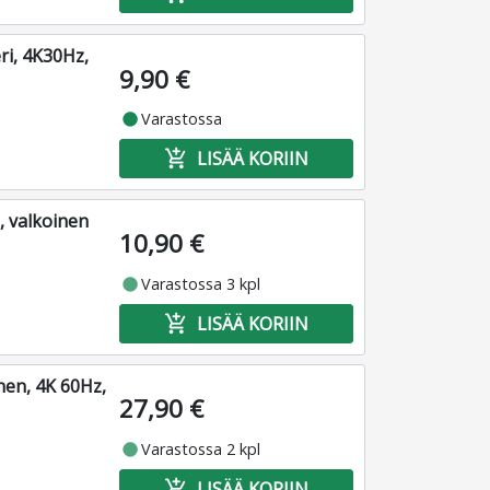
ri, 4K30Hz,
9,90 €
fiber_manual_record
Varastossa
add_shopping_cart
LISÄÄ KORIIN
, valkoinen
10,90 €
fiber_manual_record
Varastossa 3 kpl
add_shopping_cart
LISÄÄ KORIIN
nen, 4K 60Hz,
27,90 €
fiber_manual_record
Varastossa 2 kpl
add_shopping_cart
LISÄÄ KORIIN