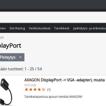
inen
Sim Racing
Verkkotuotteet
Tarvikkeet
Jäähdytys- ja erikoistu
ort
playPort
Pisteytys
tään
tuotteet
:
1 - 25 / 54
AXAGON
DisplayPort -> VGA -adapteri, musta
RVD-VGN
star
star
star
star
star_border
(1)
Tarviketarpeissa apuun rientää AXAGON!