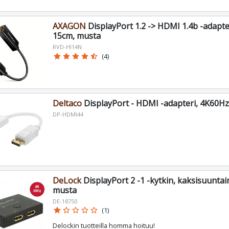
AXAGON
DisplayPort 1.2 -> HDMI 1.4b -adapte
15cm, musta
RVD-HI14N
star
star
star
star
star_half
(4)
Deltaco
DisplayPort - HDMI -adapteri, 4K60Hz
DP-HDMI44
DeLock
DisplayPort 2 -1 -kytkin, kaksisuuntai
musta
DE-18750
star
star_border
star_border
star_border
star_border
(1)
Delockin tuotteilla homma hoituu!