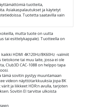
äyttämättömiä tuotteita,
ita. Asiakaspalautukset ja käytetyt
tetiedoissa. Tuotetta saatavilla vain
kokeilla, mutta tuote on uutta
 tai esittelykappale). Tuotteella on
än kaikki HDMI 4K120Hz/8K60Hz -valmiit
 tietokone tai muu laite, jossa ei ole
ta, Club3D CAC-1088 on helppo tapa
ioosi.
a tämä sovitin pystyy muuntamaan
kee videon näyttötarkkuuksia jopa 8K
värit ja liikkeet HDR:n avulla, tarjoten
en. Sovitin EI tarvitse ulkoista
eseen