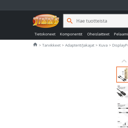
search
Tietokoneet
Komponentit
Oheislaitteet
Pelaam
Jimms.fi
home
Tarvikkeet
Adapterit/Jakajat
Kuva
DisplayP