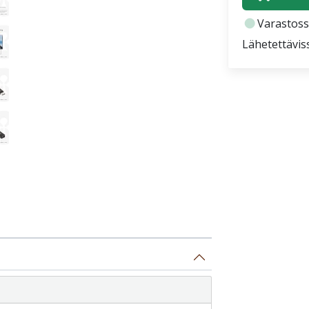
fiber_manual_record
Varastoss
Lähetettävis