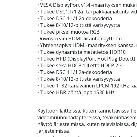
• VESA DisplayPort v1.4 -määrityksen muka
• Tukee DSC1.1/1.2a- tai pakkaamatonta vi
• Tukee DSC 1.1/1.2a-dekooderia
• Tukee 8/10/12-bittistä värisyvyyttä
• Tukee pikselimuotoa RGB
Downstream HDMI-liitäntä näyttöön
• Yhteensopiva HDMI-määrityksen kanssa, 
• Tukee dynaamista metatietoa HDR10+
• Tukee HPD (DisplayPort Hot Plug Detect)
• Tukee sekä HDCP 1.4 että HDCP 2.3
• Tukee DSC 1.1/1.2a-dekooderia
• Tukee 8/10/12-bittistä värisyvyyttä
• Tukee 1–32 kanavainen LPCM 192 kHz -ää
• Tukee HBR-ääntä jopa 1536 kHz
Käyttöön laitteissa, kuten kannettavissa ti
videomuunninadaptereissa, telakointiasemis
näyttöjärjestelmissä, kuten televisioissa, di
järjestelmissä.