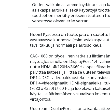
Outlet -valikoimastamme löydät uusia ja k
asiakaspalautuksia, sekä käytettyjä tuotte
tuotteet on merkitty erikseen tuotteen tuo
varastossa olevan erän verran.
Huom! Kyseessä on tuote, jota on saatettu 
vastaavassa kunnossa (esim. asiakaspalautus
täysi takuu ja normaali palautusoikeus.
CAC-1088 on täydellinen ratkaisu liittämä
näytöt. Jos sinulla on DisplayPort 1.4 -valmis
uutta HDMI 4K120Hz/8K60Hz -spesifikaatio
päivittää laitteesi ja liittää se uuteen televis
DP1.4 DSC -videopakkaustekniikan ansiost
DP1.4-videosignaalit HDMI-signaaleiksi, tu
(7680 x 4320) @ 60 Hz ja luo elävän kaltaiset 
käyttäjille äärimmäisen visuaalisen kokemuks
virtajohtoa.
Upstream DisplayPort -liitäntä isäntälaitte