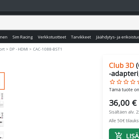
inen
Sim Racing
Verkkotuotteet
Tarvikkeet
Jäähdytys- ja erikoistu
ort
DP - HDMI
CAC-1088-BST1
Club 3D
-adapter
star_border
star_border
star_border
star_border
star
Tämä tuote on
36,00 €
Sisältäen alv. 
Alle 50€ tilauk
add_shopping_cart
LISÄ