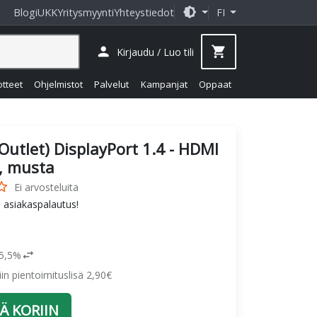
brightness_medium
Blogi
UKK
Yritysmyynti
Yhteystiedot
FI
person
shopping_cart
Kirjaudu / Luo tili
otteet
Ohjelmistot
Palvelut
Kampanjat
Oppaat
(Outlet) DisplayPort 1.4 - HDMI
i, musta
_border
Ei arvosteluita
 asiakaspalautus!
swap_horiz
25,5%
siin pientoimituslisä 2,90€
Ä KORIIN