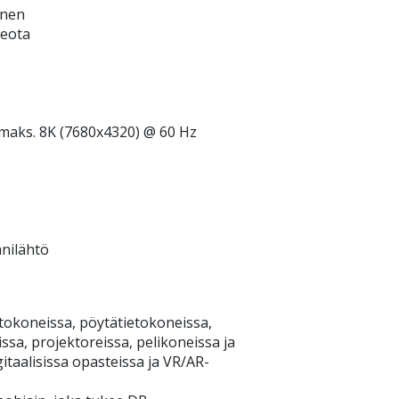
inen
deota
maks. 8K (7680x4320) @ 60 Hz
nilähtö
etokoneissa, pöytätietokoneissa,
sa, projektoreissa, pelikoneissa ja
gitaalisissa opasteissa ja VR/AR-