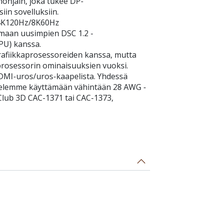
önohjain, joka tukee DP-
iin sovelluksiin.
 4K120Hz/8K60Hz
imaan uusimpien DSC 1.2 -
PU) kanssa.
rafiikkaprosessoreiden kanssa, mutta
prosessorin ominaisuuksien vuoksi.
DMI-uros/uros-kaapelista. Yhdessä
telemme käyttämään vähintään 28 AWG -
Club 3D CAC-1371 tai CAC-1373,