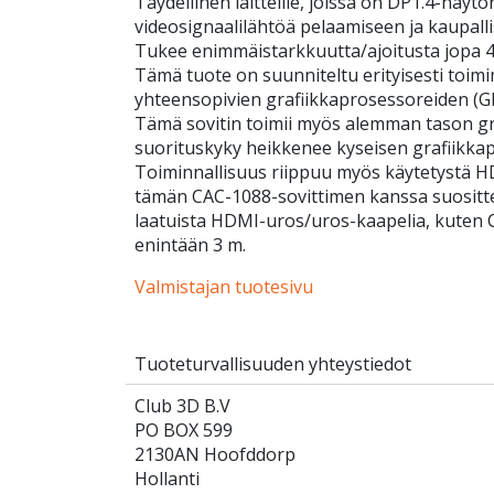
Täydellinen laitteille, joissa on DP1.4-näyt
videosignaalilähtöä pelaamiseen ja kaupallis
Tukee enimmäistarkkuutta/ajoitusta jopa
Tämä tuote on suunniteltu erityisesti toim
yhteensopivien grafiikkaprosessoreiden (G
Tämä sovitin toimii myös alemman tason g
suorituskyky heikkenee kyseisen grafiikka
Toiminnallisuus riippuu myös käytetystä H
tämän CAC-1088-sovittimen kanssa suosit
laatuista HDMI-uros/uros-kaapelia, kuten 
enintään 3 m.
Valmistajan tuotesivu
Tuoteturvallisuuden yhteystiedot
Club 3D B.V
PO BOX 599
2130AN Hoofddorp
Hollanti