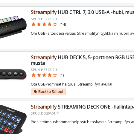
Streamplify
HUB CTRL 7, 3.0 USB-A -hubi, mu
SPUH-HC71217.11
star
star
star
star
star_border
(14)
Ole USB-laitteidesi valtias Streamplifyn tyylikkään hubin av
Streamplify
HUB DECK 5, 5-porttinen RGB USB
musta
SPUH-HZ51217.11
star
star
star
star
star_border
(1)
Ota USB-hommat haltuusi Streamplifyn avulla!
Back to School
local_offer
Streamplify
STREAMING DECK ONE -hallintapa
SPUD-DO20A01.11
Pidä striimaushommat helposti hanskassa Streamplifyn av