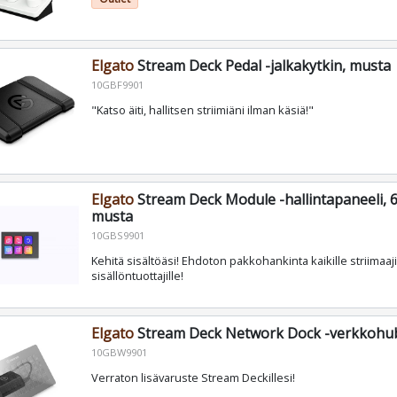
Elgato
Stream Deck Pedal -jalkakytkin, musta
10GBF9901
"Katso äiti, hallitsen striimiäni ilman käsiä!"
Elgato
Stream Deck Module -hallintapaneeli, 6
musta
10GBS9901
Kehitä sisältöäsi! Ehdoton pakkohankinta kaikille striimaajil
sisällöntuottajille!
Elgato
Stream Deck Network Dock -verkkohub
10GBW9901
Verraton lisävaruste Stream Deckillesi!