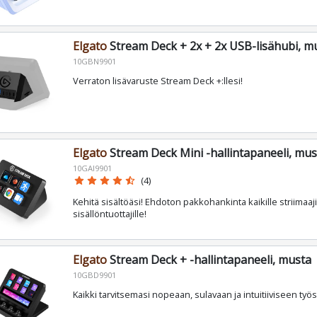
Elgato
Stream Deck + 2x + 2x USB-lisähubi, m
10GBN9901
Verraton lisävaruste Stream Deck +:llesi!
Elgato
Stream Deck Mini -hallintapaneeli, mus
10GAI9901
star
star
star
star
star_half
(4)
Kehitä sisältöäsi! Ehdoton pakkohankinta kaikille striimaajil
sisällöntuottajille!
Elgato
Stream Deck + -hallintapaneeli, musta
10GBD9901
Kaikki tarvitsemasi nopeaan, sulavaan ja intuitiiviseen työ