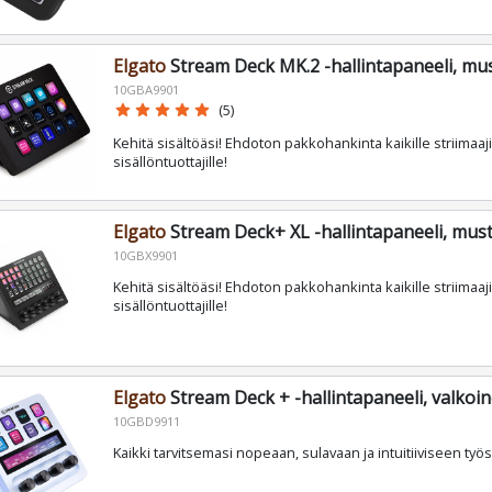
Elgato
Stream Deck MK.2 -hallintapaneeli, mu
10GBA9901
star
star
star
star
star
(5)
Kehitä sisältöäsi! Ehdoton pakkohankinta kaikille striimaajil
sisällöntuottajille!
Elgato
Stream Deck+ XL -hallintapaneeli, mus
10GBX9901
Kehitä sisältöäsi! Ehdoton pakkohankinta kaikille striimaajil
sisällöntuottajille!
Elgato
Stream Deck + -hallintapaneeli, valkoi
10GBD9911
Kaikki tarvitsemasi nopeaan, sulavaan ja intuitiiviseen työ