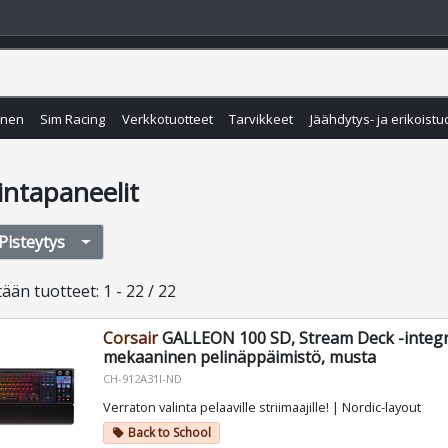
inen
Sim Racing
Verkkotuotteet
Tarvikkeet
Jäähdytys- ja erikoistu
intapaneelit
Pisteytys
tään
tuotteet
:
1 - 22 / 22
Corsair
GALLEON 100 SD, Stream Deck -integr
mekaaninen pelinäppäimistö, musta
CH-912A31I-ND
Verraton valinta pelaaville striimaajille! | Nordic-layout
Back to School
local_offer