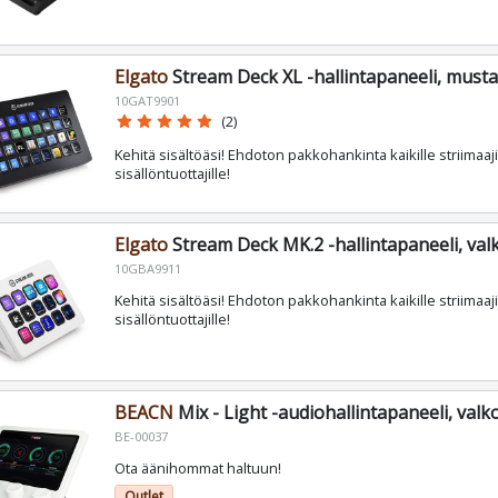
Elgato
Stream Deck XL -hallintapaneeli, musta
10GAT9901
star
star
star
star
star
(2)
Kehitä sisältöäsi! Ehdoton pakkohankinta kaikille striimaajil
sisällöntuottajille!
Elgato
Stream Deck MK.2 -hallintapaneeli, val
10GBA9911
Kehitä sisältöäsi! Ehdoton pakkohankinta kaikille striimaajil
sisällöntuottajille!
BEACN
Mix - Light -audiohallintapaneeli, val
BE-00037
Ota äänihommat haltuun!
Outlet