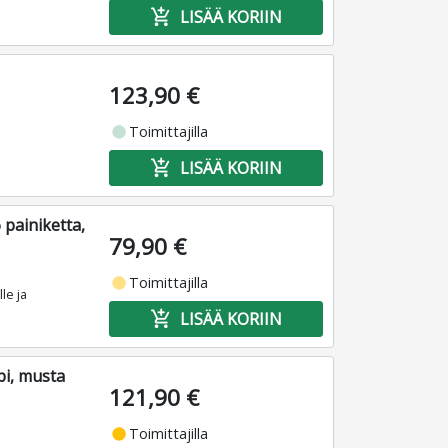
add_shopping_cart
LISÄÄ KORIIN
123,90 €
fiber_manual_record
Toimittajilla
add_shopping_cart
LISÄÄ KORIIN
 painiketta,
79,90 €
fiber_manual_record
Toimittajilla
le ja
add_shopping_cart
LISÄÄ KORIIN
i, musta
121,90 €
fiber_manual_record
Toimittajilla