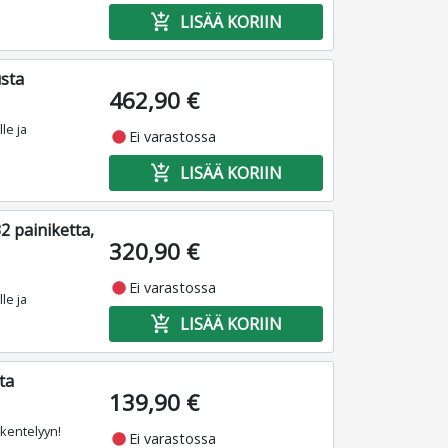
add_shopping_cart
LISÄÄ KORIIN
usta
462,90 €
le ja
fiber_manual_record
Ei varastossa
add_shopping_cart
LISÄÄ KORIIN
2 painiketta,
320,90 €
fiber_manual_record
Ei varastossa
le ja
add_shopping_cart
LISÄÄ KORIIN
ta
139,90 €
skentelyyn!
fiber_manual_record
Ei varastossa