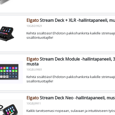
Elgato
Stream Deck + XLR -hallintapaneeli, m
10GBD9921
Kehitä sisältöäsi! Ehdoton pakkohankinta kaikille striimaajil
sisällöntuottajille!
Elgato
Stream Deck Module -hallintapaneeli, 3
musta
10GBU9901
Kehitä sisältöäsi! Ehdoton pakkohankinta kaikille striimaajil
sisällöntuottajille!
Elgato
Stream Deck Neo -hallintapaneeli, mus
10GBJ9911
Kaikki tarvitsemasi nopeaan, sulavaan ja intuitiiviseen työ