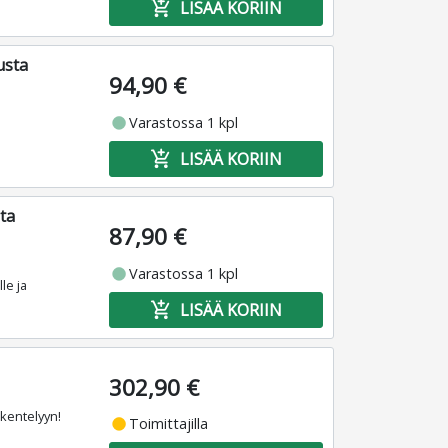
add_shopping_cart
LISÄÄ KORIIN
usta
94,90 €
fiber_manual_record
Varastossa 1 kpl
add_shopping_cart
LISÄÄ KORIIN
ta
87,90 €
fiber_manual_record
Varastossa 1 kpl
le ja
add_shopping_cart
LISÄÄ KORIIN
302,90 €
skentelyyn!
fiber_manual_record
Toimittajilla