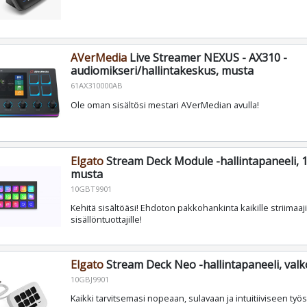
AVerMedia
Live Streamer NEXUS - AX310 -
audiomikseri/hallintakeskus, musta
61AX310000AB
Ole oman sisältösi mestari AVerMedian avulla!
Elgato
Stream Deck Module -hallintapaneeli, 1
musta
10GBT9901
Kehitä sisältöäsi! Ehdoton pakkohankinta kaikille striimaajil
sisällöntuottajille!
Elgato
Stream Deck Neo -hallintapaneeli, val
10GBJ9901
Kaikki tarvitsemasi nopeaan, sulavaan ja intuitiiviseen työ