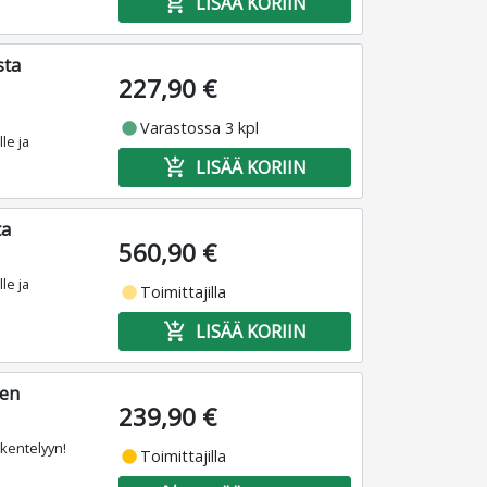
add_shopping_cart
LISÄÄ KORIIN
sta
227,90 €
fiber_manual_record
Varastossa 3 kpl
le ja
add_shopping_cart
LISÄÄ KORIIN
ta
560,90 €
le ja
fiber_manual_record
Toimittajilla
add_shopping_cart
LISÄÄ KORIIN
nen
239,90 €
skentelyyn!
fiber_manual_record
Toimittajilla