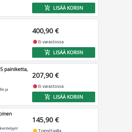
add_shopping_cart
LISÄÄ KORIIN
400,90 €
fiber_manual_record
Ei varastossa
add_shopping_cart
LISÄÄ KORIIN
5 painiketta,
207,90 €
fiber_manual_record
Ei varastossa
le ja
add_shopping_cart
LISÄÄ KORIIN
koinen
145,90 €
skentelyyn!
fiber_manual_record
Toimittajilla