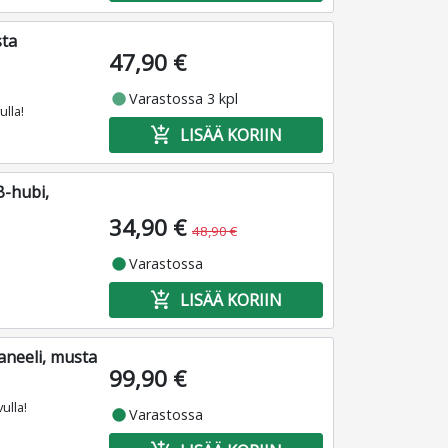
sta
47,90 €
fiber_manual_record
Varastossa 3 kpl
ulla!
add_shopping_cart
LISÄÄ KORIIN
-hubi,
34,90 €
48,90 €
fiber_manual_record
Varastossa
add_shopping_cart
LISÄÄ KORIIN
neeli, musta
99,90 €
ulla!
fiber_manual_record
Varastossa