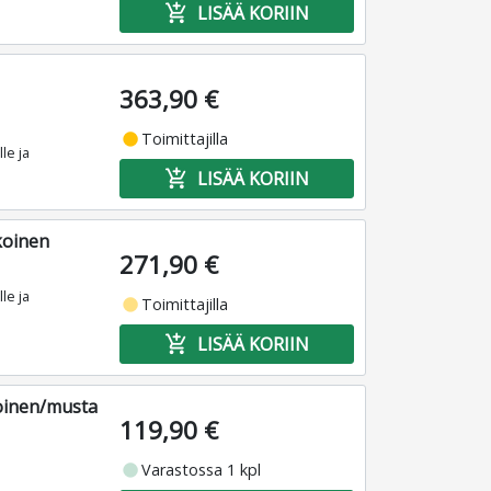
add_shopping_cart
LISÄÄ KORIIN
363,90 €
fiber_manual_record
Toimittajilla
le ja
add_shopping_cart
LISÄÄ KORIIN
koinen
271,90 €
le ja
fiber_manual_record
Toimittajilla
add_shopping_cart
LISÄÄ KORIIN
koinen/musta
119,90 €
fiber_manual_record
Varastossa 1 kpl