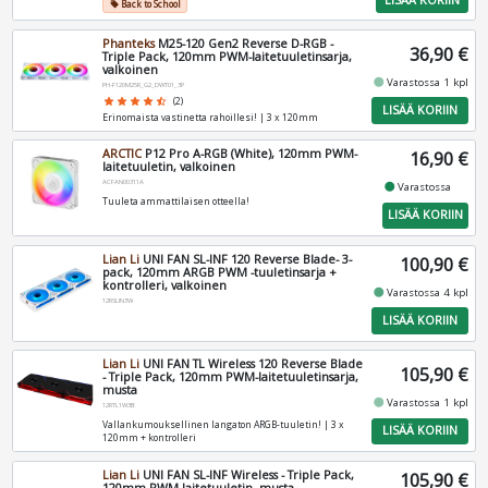
Back to School
local_offer
Phanteks
M25-120 Gen2 Reverse D-RGB -
36,90 €
Triple Pack, 120mm PWM-laitetuuletinsarja,
valkoinen
fiber_manual_record
Varastossa 1 kpl
PH-F120M25R_G2_DWT01_3P
star
star
star
star
star_half
(2)
LISÄÄ KORIIN
Erinomaista vastinetta rahoillesi! | 3 x 120mm
ARCTIC
P12 Pro A-RGB (White), 120mm PWM-
16,90 €
laitetuuletin, valkoinen
ACFAN00311A
fiber_manual_record
Varastossa
Tuuleta ammattilaisen otteella!
LISÄÄ KORIIN
Lian Li
UNI FAN SL-INF 120 Reverse Blade- 3-
100,90 €
pack, 120mm ARGB PWM -tuuletinsarja +
kontrolleri, valkoinen
fiber_manual_record
Varastossa 4 kpl
12RSLIN3W
LISÄÄ KORIIN
Lian Li
UNI FAN TL Wireless 120 Reverse Blade
105,90 €
- Triple Pack, 120mm PWM-laitetuuletinsarja,
musta
fiber_manual_record
Varastossa 1 kpl
12RTL1W3B
Vallankumouksellinen langaton ARGB-tuuletin! | 3 x
LISÄÄ KORIIN
120mm + kontrolleri
Lian Li
UNI FAN SL-INF Wireless - Triple Pack,
105,90 €
120mm PWM-laitetuuletin, musta