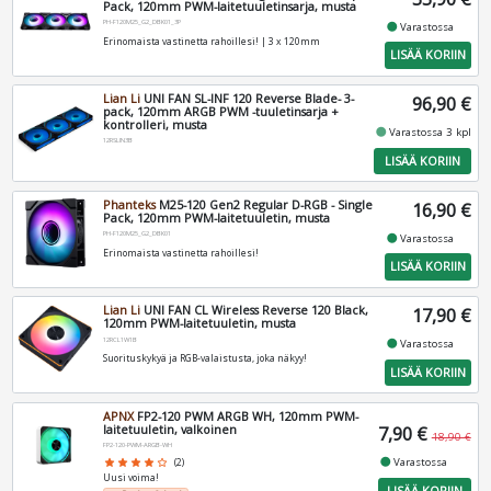
Pack, 120mm PWM-laitetuuletinsarja, musta
PH-F120M25_G2_DBK01_3P
fiber_manual_record
Varastossa
Erinomaista vastinetta rahoillesi! | 3 x 120mm
LISÄÄ KORIIN
Lian Li
UNI FAN SL-INF 120 Reverse Blade- 3-
96,90 €
pack, 120mm ARGB PWM -tuuletinsarja +
kontrolleri, musta
fiber_manual_record
Varastossa 3 kpl
12RSLIN3B
LISÄÄ KORIIN
Phanteks
M25-120 Gen2 Regular D-RGB - Single
16,90 €
Pack, 120mm PWM-laitetuuletin, musta
PH-F120M25_G2_DBK01
fiber_manual_record
Varastossa
Erinomaista vastinetta rahoillesi!
LISÄÄ KORIIN
Lian Li
UNI FAN CL Wireless Reverse 120 Black,
17,90 €
120mm PWM-laitetuuletin, musta
12RCL1W1B
fiber_manual_record
Varastossa
Suorituskykyä ja RGB-valaistusta, joka näkyy!
LISÄÄ KORIIN
APNX
FP2-120 PWM ARGB WH, 120mm PWM-
laitetuuletin, valkoinen
7,90 €
18,90 €
FP2-120-PWM-ARGB-WH
fiber_manual_record
Varastossa
star
star
star
star
star_border
(2)
Uusi voima!
LISÄÄ KORIIN