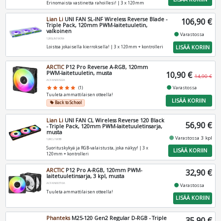
Erinomaista vastinetta rahoillesi! | 3 x 120mm
Lian Li
UNI FAN SL-INF Wireless Reverse Blade -
106,90 €
Triple Pack, 120mm PWM-laitetuuletin,
valkoinen
fiber_manual_record
Varastossa
12RSLIN1W3W
LISÄÄ KORIIN
Loistoa jokaisella kierroksella! | 3 x 120mm + kontrolleri
ARCTIC
P12 Pro Reverse A-RGB, 120mm
PWM-laitetuuletin, musta
10,90 €
14,90 €
ACFAN00322A
fiber_manual_record
Varastossa
star
star
star
star
star
(1)
Tuuleta ammattilaisen otteella!
LISÄÄ KORIIN
Back to School
local_offer
Lian Li
UNI FAN CL Wireless Reverse 120 Black
56,90 €
- Triple Pack, 120mm PWM-laitetuuletinsarja,
musta
fiber_manual_record
Varastossa 3 kpl
12RCL1W3B
Suorituskykyä ja RGB-valaistusta, joka näkyy! | 3 x
LISÄÄ KORIIN
120mm + kontrolleri
ARCTIC
P12 Pro A-RGB, 120mm PWM-
32,90 €
laitetuuletinsarja, 3 kpl, musta
ACFAN00310A
fiber_manual_record
Varastossa
Tuuleta ammattilaisen otteella!
LISÄÄ KORIIN
Phanteks
M25-120 Gen2 Regular D-RGB - Triple
35,90 €