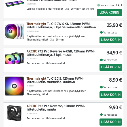
12SLIN1W3B
fiber_manual_record
Varastossa 1 kpl
Loistoa jokaisella kierroksella! | 3 x 120mm + kontrolleri
LISÄÄ KORIIN
Thermalright
TL-C12CW-S X3, 120mm PWM-
25,90 €
laitetuuletinsarja, 3 kpl, valkoinen/läpikuultava
TL-C12CW-S-3W
fiber_manual_record
Varastossa
Näyttävät tuulettimet kokoonpanosi jäähdytykseen
LISÄÄ KORIIN
Thermalrightilta! | 3 x 120mm
ARCTIC
P12 Pro Reverse A-RGB, 120mm PWM-
34,90 €
laitetuuletinsarja, 3 kpl, musta
ACFAN00333A
fiber_manual_record
Varastossa
Tuuleta ammattilaisen otteella!
LISÄÄ KORIIN
Thermalright
TL-C12C-S, 120mm PWM-
8,90 €
laitetuuletin, musta/läpikuultava
TL-C12C-S
fiber_manual_record
Varastossa
Näyttävät tuulettimet kokoonpanosi jäähdytykseen
LISÄÄ KORIIN
Thermalrightilta!
ARCTIC
P12 Pro Reverse, 120mm PWM-
9,90 €
laitetuuletin, musta
ACFAN00331A
fiber_manual_record
Varastossa
Tuuleta ammattilaisen otteella!
LISÄÄ KORIIN