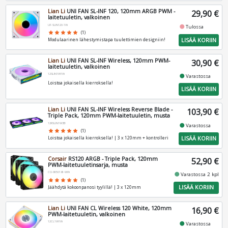
Lian Li
UNI FAN SL-INF 120, 120mm ARGB PWM -
29,90 €
laitetuuletin, valkoinen
UF-SLIN120-1W
fiber_manual_record
Tulossa
star
star
star
star
star
(1)
LISÄÄ KORIIN
Modulaarinen lähestymistapa tuulettimien designiin!
Lian Li
UNI FAN SL-INF Wireless, 120mm PWM-
30,90 €
laitetuuletin, valkoinen
12SLIN1W1W
fiber_manual_record
Varastossa
Loistoa jokaisella kierroksella!
LISÄÄ KORIIN
Lian Li
UNI FAN SL-INF Wireless Reverse Blade -
103,90 €
Triple Pack, 120mm PWM-laitetuuletin, musta
12RSLIN1W3B
fiber_manual_record
Varastossa
star
star
star
star
star
(1)
LISÄÄ KORIIN
Loistoa jokaisella kierroksella! | 3 x 120mm + kontrolleri
Corsair
RS120 ARGB - Triple Pack, 120mm
52,90 €
PWM-laitetuuletinsarja, musta
CO-9050181-WW
fiber_manual_record
Varastossa 2 kpl
star
star
star
star
star
(1)
LISÄÄ KORIIN
Jäähdytä kokoonpanosi tyylillä! | 3 x 120mm
Lian Li
UNI FAN CL Wireless 120 White, 120mm
16,90 €
PWM-laitetuuletin, valkoinen
12CL1W1W
fiber_manual_record
Varastossa