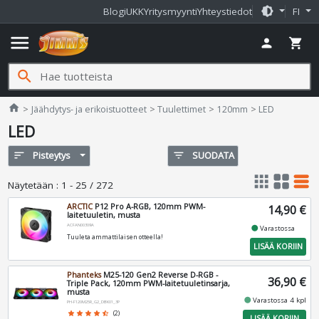
brightness_medium
Blogi
UKK
Yritysmyynti
Yhteystiedot
FI
menu
person
shopping_cart
search
Jimms.fi
home
Jäähdytys- ja erikoistuotteet
Tuulettimet
120mm
LED
LED
sort
Pisteytys
filter_list
SUODATA
apps
grid_view
table_rows
Näytetään
:
1 - 25 / 272
ARCTIC
P12 Pro A-RGB, 120mm PWM-
14,90 €
laitetuuletin, musta
ACFAN00309A
fiber_manual_record
Varastossa
Tuuleta ammattilaisen otteella!
LISÄÄ KORIIN
Phanteks
M25-120 Gen2 Reverse D-RGB -
36,90 €
Triple Pack, 120mm PWM-laitetuuletinsarja,
musta
fiber_manual_record
Varastossa 4 kpl
PH-F120M25R_G2_DBK01_3P
star
star
star
star
star_half
(2)
LISÄÄ KORIIN