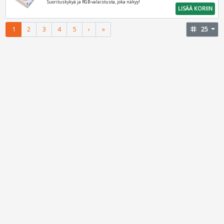
Suorituskykyä ja RGB-valaistusta, joka näkyy!
LISÄÄ KORIIN
1
2
3
4
5
›
»
tag
25