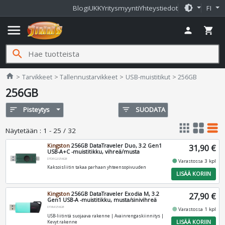
brightness_medium
Blogi
UKK
Yritysmyynti
Yhteystiedot
FI
menu
person
shopping_cart
search
Jimms.fi
home
Tarvikkeet
Tallennustarvikkeet
USB-muistitikut
256GB
256GB
sort
Pisteytys
filter_list
SUODATA
apps
grid_view
table_rows
Näytetään
:
1 - 25 / 32
Kingston
256GB DataTraveler Duo, 3.2 Gen1
31,90 €
USB-A+C -muistitikku, vihreä/musta
DTDEG2/256GB
fiber_manual_record
Varastossa 3 kpl
Kaksoisliitin takaa parhaan yhteensopivuuden
LISÄÄ KORIIN
Kingston
256GB DataTraveler Exodia M, 3.2
27,90 €
Gen1 USB-A -muistitikku, musta/sinivihreä
DTXM/256GB
fiber_manual_record
Varastossa 1 kpl
USB-liitintä suojaava rakenne | Avainrengaskiinnitys |
LISÄÄ KORIIN
Kevyt rakenne