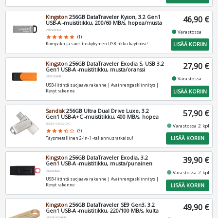
Kingston
256GB DataTraveler Kyson, 3.2 Gen1
46,90 €
USB-A -muistitikku, 200/60 MB/s, hopea/musta
DTKN/256GB
fiber_manual_record
Varastossa
star
star
star
star
star
(1)
LISÄÄ KORIIN
Kompakti ja suorituskykyinen USB-tikku käyttöösi!
Kingston
256GB DataTraveler Exodia S, USB 3.2
27,90 €
Gen1 USB-A -muistitikku, musta/oranssi
DTXS/256GB
fiber_manual_record
Varastossa
USB-liitintä suojaava rakenne | Avainrengaskiinnitys |
LISÄÄ KORIIN
Kevyt rakenne
Sandisk
256GB Ultra Dual Drive Luxe, 3.2
57,90 €
Gen1 USB-A+C -muistitikku, 400 MB/s, hopea
SDDDC4-256G-G46
fiber_manual_record
Varastossa 2 kpl
star
star
star
star_half
star_border
(3)
LISÄÄ KORIIN
Täysmetallinen 2-in-1 -tallennusratkaisu!
Kingston
256GB DataTraveler Exodia, 3.2
39,90 €
Gen1 USB-A -muistitikku, musta/punainen
DTX/256GB
fiber_manual_record
Varastossa 2 kpl
USB-liitintä suojaava rakenne | Avainrengaskiinnitys |
LISÄÄ KORIIN
Kevyt rakenne
Kingston
256GB DataTraveler SE9 Gen3, 3.2
49,90 €
Gen1 USB-A -muistitikku, 220/100 MB/s, kulta
DTSE9G3/256GB