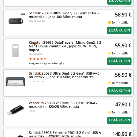
LISÄÄ KORIIN
Sandisk
256GB Ultra Slider, 3.2 Gen1 USB-C -
58,90 €
muistitikku, jopa 400 MB/s, musta
SDCZ480-256G-G46
fiber_manual_record
Toimittajilla
LISÄÄ KORIIN
Kingston
256GB DataTraveler Micro Gen2, 3.2
55,90 €
Gen1 USB-A -muistitikku, jopa 200/60 MB/s,
hopea
fiber_manual_record
Toimittajilla
DTMC3G2/256GB
star
star
star
star
star_border
(1)
LISÄÄ KORIIN
Plug-and-stay-suorituskyky
Sandisk
256GB Ultra Dual, 3.2 Gen1 USB-A+C -
56,90 €
muistitikku, jopa 150 MB/s, hopea/musta
SDDDC2-256G-G46
fiber_manual_record
Toimittajilla
LISÄÄ KORIIN
Verbatim
256GB V3 Drive, 3.2 Gen1 USB-A -
47,90 €
muistitikku, 120/25 MB/s, musta
V49168
fiber_manual_record
Toimittajilla
LISÄÄ KORIIN
Sandisk
256GB Extreme PRO, 3.2 Gen1 USB-A -
140,90 €
muistitikku, 420/380 MB/s, musta