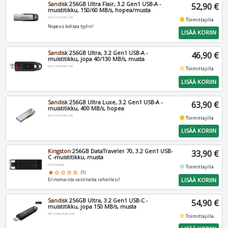
Sandisk
256GB Ultra Flair, 3.2 Gen1 USB-A -
52,90 €
muistitikku, 150/60 MB/s, hopea/musta
SDCZ73-256G-G46
fiber_manual_record
Toimittajilla
Nopeus kohtaa tyylin!
LISÄÄ KORIIN
Sandisk
256GB Ultra, 3.2 Gen1 USB-A -
46,90 €
muistitikku, jopa 40/130 MB/s, musta
SDCZ48-256G-U46
fiber_manual_record
Toimittajilla
LISÄÄ KORIIN
Sandisk
256GB Ultra Luxe, 3.2 Gen1 USB-A -
63,90 €
muistitikku, 400 MB/s, hopea
SDCZ74-256G-G46
fiber_manual_record
Toimittajilla
LISÄÄ KORIIN
Kingston
256GB DataTraveler 70, 3.2 Gen1 USB-
33,90 €
C -muistitikku, musta
DT70/256GB
fiber_manual_record
Toimittajilla
star
star_border
star_border
star_border
star_border
(1)
LISÄÄ KORIIN
Erinomaista vastinetta rahoillesi!
Sandisk
256GB Ultra, 3.2 Gen1 USB-C -
54,90 €
muistitikku, jopa 150 MB/s, musta
SDCZ460-256G-G46
fiber_manual_record
Toimittajilla