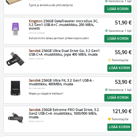
fiber_manual_record
Varastossa 1 kpl
Tyyliä ja tehokkuutta yhdistettyinä
LISÄÄ KORIIN
Kingston
256GB DataTraveler microDuo 3C,
51,90 €
3.2 Gen1 USB-A+C -muistitikku, 200 MB/s,
violetti
fiber_manual_record
Varastossa 1 kpl
DTDUO3CG3/256GB
LISÄÄ KORIIN
Kaksoisliitin takaa parhaan yhteensopivuuden
Sandisk
256GB Ultra Dual Drive Go, 3.2 Gen1
55,90 €
USB-C+A -muistitikku, jopa 400 MB/s, musta
SDDDC3-256G-G46
fiber_manual_record
Toimittajilla
LISÄÄ KORIIN
Sandisk
256GB Ultra Fit, 3.2 Gen1 USB-A -
53,90 €
muistitikku, 400MB/s, musta
SDCZ430-256G-G46
fiber_manual_record
Varastossa 1 kpl
Nopea ja näppärä kooltaan!
LISÄÄ KORIIN
Sandisk
256GB Extreme PRO Dual Drive, 3.2
121,90 €
Gen2 USB-C+A -muistitikku, 1000/900 MB/s,
musta
fiber_manual_record
Toimittajilla
SDDDE1-256G-G46
LISÄÄ KORIIN