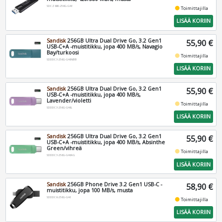
SDCZ880-256G-G46
fiber_manual_record
Toimittajilla
LISÄÄ KORIIN
Sandisk
256GB Ultra Dual Drive Go, 3.2 Gen1
55,90 €
USB-C+A -muistitikku, jopa 400 MB/s, Navagio
Bay/turkoosi
fiber_manual_record
Toimittajilla
SDDDC3-256G-G46NBB
LISÄÄ KORIIN
Sandisk
256GB Ultra Dual Drive Go, 3.2 Gen1
55,90 €
USB-C+A -muistitikku, jopa 400 MB/s,
Lavender/violetti
fiber_manual_record
Toimittajilla
SDDDC3-256G-G46L
LISÄÄ KORIIN
Sandisk
256GB Ultra Dual Drive Go, 3.2 Gen1
55,90 €
USB-C+A -muistitikku, jopa 400 MB/s, Absinthe
Green/vihreä
fiber_manual_record
Toimittajilla
SDDDC3-256G-G46AG
LISÄÄ KORIIN
Sandisk
256GB Phone Drive 3.2 Gen1 USB-C -
58,90 €
muistitikku, jopa 100 MB/s, musta
SDDDC6-256G-G46
fiber_manual_record
Toimittajilla
LISÄÄ KORIIN