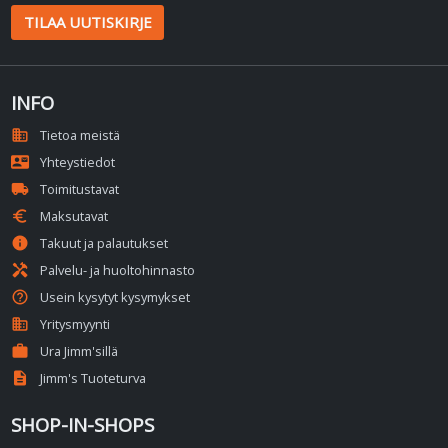
TILAA UUTISKIRJE
INFO
domain
Tietoa meistä
contact_mail
Yhteystiedot
local_shipping
Toimitustavat
euro
Maksutavat
info
Takuut ja palautukset
handyman
Palvelu- ja huoltohinnasto
help_outline
Usein kysytyt kysymykset
business
Yritysmyynti
work
Ura Jimm'sillä
description
Jimm's Tuoteturva
SHOP-IN-SHOPS