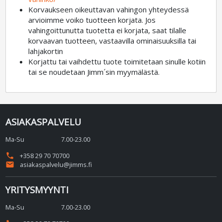
Korvaukseen oikeuttavan vahingon yhteydessä
arvioimme voiko tuotteen korjata. Jos
vahingoittunutta tuotetta ei korjata, saat tilalle
korvaavan tuotteen, vastaavilla ominaisuuksilla tai
lahjakortin
Korjattu tai vaihdettu tuote toimitetaan sinulle kotiin
tai se noudetaan Jimm´sin myymälästä.
ASIAKASPALVELU
Ma-Su
7.00-23.00
phone
+358 29 70 70700
email
asiakaspalvelu@jimms.fi
YRITYSMYYNTI
Ma-Su
7.00-23.00