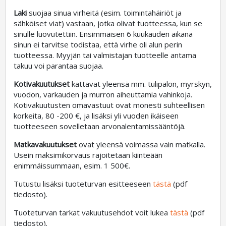
Laki
suojaa sinua virheitä (esim. toimintahäiriöt ja
sähköiset viat) vastaan, jotka olivat tuotteessa, kun se
sinulle luovutettiin. Ensimmäisen 6 kuukauden aikana
sinun ei tarvitse todistaa, että virhe oli alun perin
tuotteessa. Myyjän tai valmistajan tuotteelle antama
takuu voi parantaa suojaa.
Kotivakuutukset
kattavat yleensä mm. tulipalon, myrskyn,
vuodon, varkauden ja murron aiheuttamia vahinkoja.
Kotivakuutusten omavastuut ovat monesti suhteellisen
korkeita, 80 -200 €, ja lisäksi yli vuoden ikäiseen
tuotteeseen sovelletaan arvonalentamissääntöjä.
Matkavakuutukset
ovat yleensä voimassa vain matkalla.
Usein maksimikorvaus rajoitetaan kiinteään
enimmäissummaan, esim. 1 500€.
Tutustu lisäksi tuoteturvan esitteeseen
tästä
(pdf
tiedosto).
Tuoteturvan tarkat vakuutusehdot voit lukea
tästä
(pdf
tiedosto).