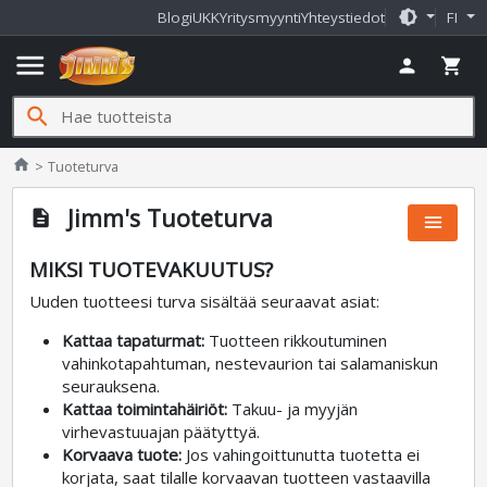
brightness_medium
Blogi
UKK
Yritysmyynti
Yhteystiedot
FI
menu
person
shopping_cart
search
Jimms.fi
home
Tuoteturva
Jimm's Tuoteturva
description
menu
MIKSI TUOTEVAKUUTUS?
Uuden tuotteesi turva sisältää seuraavat asiat:
Kattaa tapaturmat:
Tuotteen rikkoutuminen
vahinkotapahtuman, nestevaurion tai salamaniskun
seurauksena.
Kattaa toimintahäiriöt:
Takuu- ja myyjän
virhevastuuajan päätyttyä.
Korvaava tuote:
Jos vahingoittunutta tuotetta ei
korjata, saat tilalle korvaavan tuotteen vastaavilla