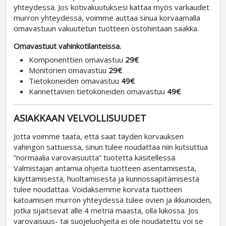
yhteydessä. Jos kotivakuutuksesi kattaa myös varkaudet
murron yhteydessä, voimme auttaa sinua korvaamalla
omavastuun vakuutetun tuotteen ostohintaan saakka.
Omavastuut vahinkotilanteissa.
Komponenttien omavastuu
29€
Monitorien omavastuu
29€
Tietokoneiden omavastuu
49€
Kannettavien tietokoneiden omavastuu
49€
ASIAKKAAN VELVOLLISUUDET
Jotta voimme taata, että saat täyden korvauksen
vahingon sattuessa, sinun tulee noudattaa niin kutsuttua
”normaalia varovaisuutta” tuotetta käsitellessä.
Valmistajan antamia ohjeita tuotteen asentamisesta,
käyttämisestä, huoltamisesta ja kunnossapitämisestä
tulee noudattaa. Voidaksemme korvata tuotteen
katoamisen murron yhteydessä tulee ovien ja ikkunoiden,
jotka sijaitsevat alle 4 metriä maasta, olla lukossa. Jos
varovaisuus- tai suojeluohjeita ei ole noudatettu voi se