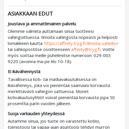
ASIAKKAAN EDUT
Joustava ja ammattimainen palvelu
Olemme valmiita auttamaan sinua tuotteesi
vahingoittuessa. Ilmoita vahingosta nopeasti ja helposti
lomakkeen kautta:
https://affinity.tryg.fi/ilmoita-vahinko/
tai sähköpostitse osoitteeseen
affinity@tryg.fi
. Voitte
myös soittaa meille puhelimitse numeroon: 029-003
9220 (avoinna ma-pe klo 10-18).
Ei ikävähennystä
Tavallisessa koti- tai matkavakuutuksessa on
ikävähennys, joka voi pienentää saamaasi korvausta
merkittävästi vahingon sattuessa. Monet
kotivakuutusyhtiöt voivat pienentää korvausta jopa 50
prosenttia parin vuoden jälkeen.
Suoja varkauden yhteydessä
Autamme sinua, jos tuote on varastettu kotiisi,
toimistoosi tai vapaa-ajan asuntoosi tehdyn murron