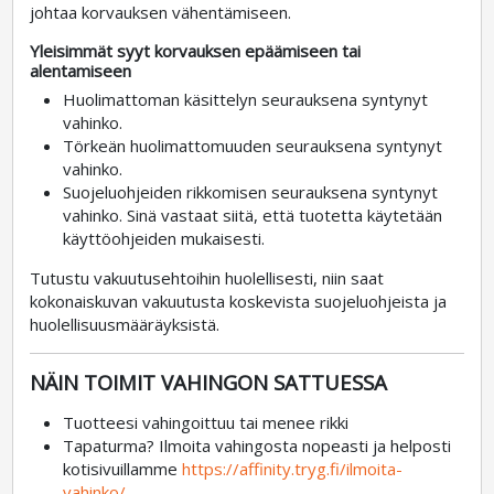
johtaa korvauksen vähentämiseen.
Yleisimmät syyt korvauksen epäämiseen tai
alentamiseen
Huolimattoman käsittelyn seurauksena syntynyt
vahinko.
Törkeän huolimattomuuden seurauksena syntynyt
vahinko.
Suojeluohjeiden rikkomisen seurauksena syntynyt
vahinko. Sinä vastaat siitä, että tuotetta käytetään
käyttöohjeiden mukaisesti.
Tutustu vakuutusehtoihin huolellisesti, niin saat
kokonaiskuvan vakuutusta koskevista suojeluohjeista ja
huolellisuusmääräyksistä.
NÄIN TOIMIT VAHINGON SATTUESSA
Tuotteesi vahingoittuu tai menee rikki
Tapaturma? Ilmoita vahingosta nopeasti ja helposti
kotisivuillamme
https://affinity.tryg.fi/ilmoita-
vahinko/