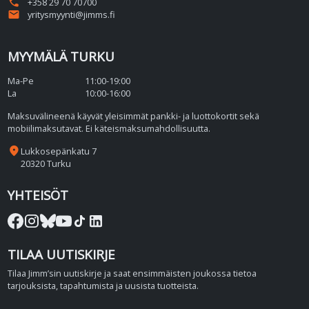
phone
+358 29 70 70700
email
yritysmyynti@jimms.fi
MYYMÄLÄ TURKU
Ma-Pe
11:00-19:00
La
10:00-16:00
Maksuvälineenä käyvät yleisimmät pankki- ja luottokortit sekä
mobiilimaksutavat. Ei käteismaksumahdollisuutta.
place
Lukkosepänkatu 7
20320 Turku
YHTEISÖT
TILAA UUTISKIRJE
Tilaa Jimm’sin uutiskirje ja saat ensimmäisten joukossa tietoa
tarjouksista, tapahtumista ja uusista tuotteista.