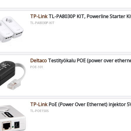
TP-Link
TL-PA8030P KIT, Powerline Starter K
TL-PA8030P-KIT
Deltaco
Testityökalu POE (power over etherne
POE-101
TP-Link
PoE (Power Over Ethernet) injektor 5
TL-POE150S