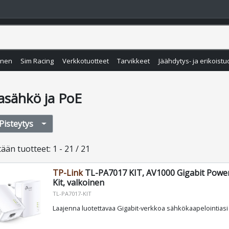
inen
Sim Racing
Verkkotuotteet
Tarvikkeet
Jäähdytys- ja erikoistu
asähkö ja PoE
Pisteytys
tään
tuotteet
:
1 - 21 / 21
TP-Link
TL-PA7017 KIT, AV1000 Gigabit Power
Kit, valkoinen
TL-PA7017-KIT
Laajenna luotettavaa Gigabit-verkkoa sähkökaapelointias