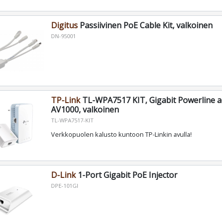
Digitus
Passiivinen PoE Cable Kit, valkoinen
DN-95001
TP-Link
TL-WPA7517 KIT, Gigabit Powerline ac 
AV1000, valkoinen
TL-WPA7517-KIT
Verkkopuolen kalusto kuntoon TP-Linkin avulla!
D-Link
1-Port Gigabit PoE Injector
DPE-101GI