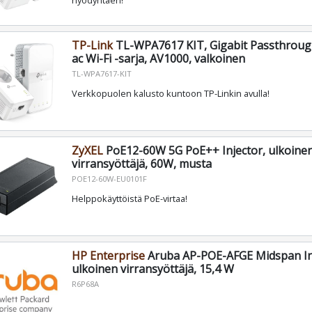
hyödyntäen!
TP-Link
TL-WPA7617 KIT, Gigabit Passthroug
ac Wi-Fi -sarja, AV1000, valkoinen
TL-WPA7617-KIT
Verkkopuolen kalusto kuntoon TP-Linkin avulla!
ZyXEL
PoE12-60W 5G PoE++ Injector, ulkoine
virransyöttäjä, 60W, musta
POE12-60W-EU0101F
Helppokäyttöistä PoE-virtaa!
HP Enterprise
Aruba AP-POE-AFGE Midspan In
ulkoinen virransyöttäjä, 15,4 W
R6P68A