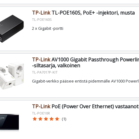
TP-Link
TL-POE160S, PoE+ -injektori, musta
TL-POE160S
2 x Gigabit -portti
TP-Link
AV1000 Gigabit Passthrough Powerline
-siltasarja, valkoinen
TL-PA7017P-KIT
Gigabit-verkko pääsee entistä pidemmälle AV1000 Powerli
TP-Link
PoE (Power Over Ethernet) vastaanot
TL-POE10R
star
star
star
star
star
(1)