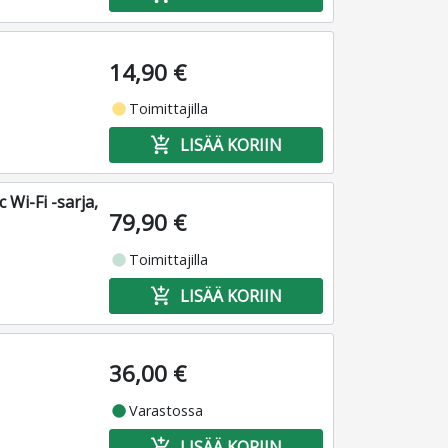
14,90 €
fiber_manual_record
Toimittajilla
add_shopping_cart
LISÄÄ KORIIN
Wi-Fi -sarja,
79,90 €
fiber_manual_record
Toimittajilla
add_shopping_cart
LISÄÄ KORIIN
36,00 €
fiber_manual_record
Varastossa
add_shopping_cart
LISÄÄ KORIIN