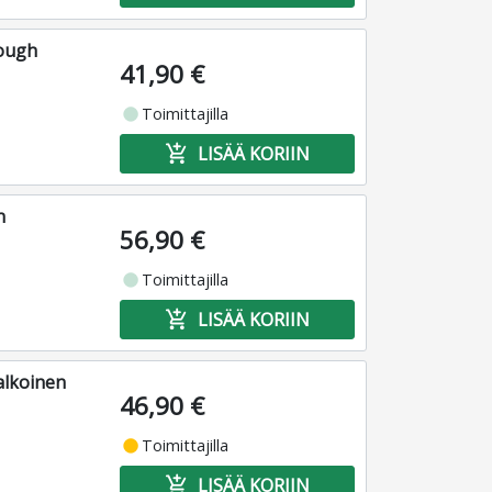
rough
41,90 €
fiber_manual_record
Toimittajilla
add_shopping_cart
LISÄÄ KORIIN
n
56,90 €
fiber_manual_record
Toimittajilla
add_shopping_cart
LISÄÄ KORIIN
alkoinen
46,90 €
fiber_manual_record
Toimittajilla
add_shopping_cart
LISÄÄ KORIIN