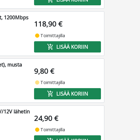
it, 1200Mbps
118,90 €
fiber_manual_record
Toimittajilla
add_shopping_cart
LISÄÄ KORIIN
t), musta
9,80 €
fiber_manual_record
Toimittajilla
add_shopping_cart
LISÄÄ KORIIN
V/12V lähetin
24,90 €
fiber_manual_record
Toimittajilla