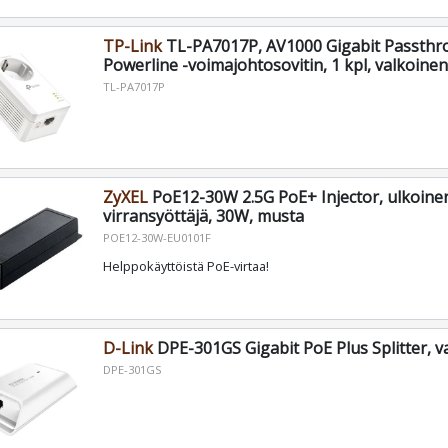
TP-Link
TL-PA7017P, AV1000 Gigabit Passth
Powerline -voimajohtosovitin, 1 kpl, valkoinen
TL-PA7017P
ZyXEL
PoE12-30W 2.5G PoE+ Injector, ulkoine
virransyöttäjä, 30W, musta
POE12-30W-EU0101F
Helppokäyttöistä PoE-virtaa!
D-Link
DPE-301GS Gigabit PoE Plus Splitter, v
DPE-301GS