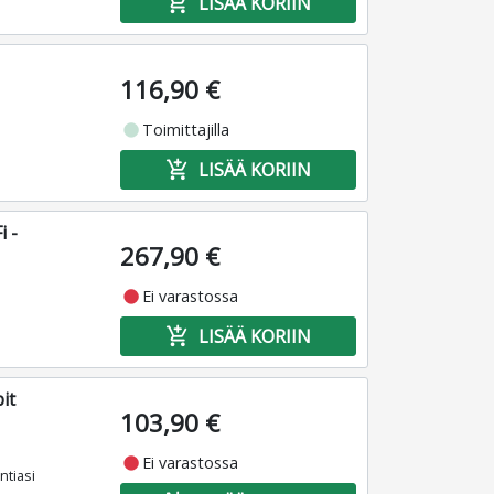
add_shopping_cart
LISÄÄ KORIIN
116,90 €
fiber_manual_record
Toimittajilla
add_shopping_cart
LISÄÄ KORIIN
i -
267,90 €
fiber_manual_record
Ei varastossa
add_shopping_cart
LISÄÄ KORIIN
it
103,90 €
fiber_manual_record
Ei varastossa
ntiasi