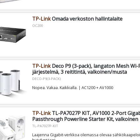
TP-Link
Omada verkoston hallintalaite
OC200
TP-Link
Deco P9 (3-pack), langaton Mesh Wi-F
järjestelmä, 3 reititintä, valkoinen/musta
DECO-P9(3-PACK)
Nopea. Vakaa. Kaikkialla. | AC1200 + AV1000
TP-Link
TL-PA7027P KIT, AV1000 2-Port Gigab
Passthrough Powerline Starter Kit, valkoinen
TL-PA7027P-KIT
Laajenna Gigabit-verkkoa olemassa olevaa sähkökaapeloi