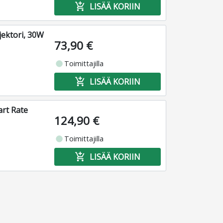
add_shopping_cart
LISÄÄ KORIIN
jektori, 30W
73,90 €
fiber_manual_record
Toimittajilla
add_shopping_cart
LISÄÄ KORIIN
rt Rate
124,90 €
fiber_manual_record
Toimittajilla
add_shopping_cart
LISÄÄ KORIIN