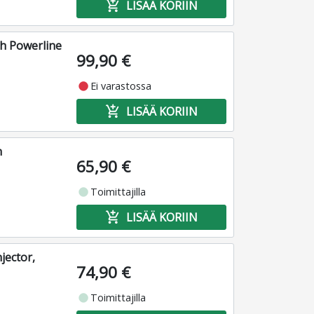
add_shopping_cart
LISÄÄ KORIIN
h Powerline
99,90 €
fiber_manual_record
Ei varastossa
add_shopping_cart
LISÄÄ KORIIN
n
65,90 €
fiber_manual_record
Toimittajilla
add_shopping_cart
LISÄÄ KORIIN
jector,
74,90 €
fiber_manual_record
Toimittajilla