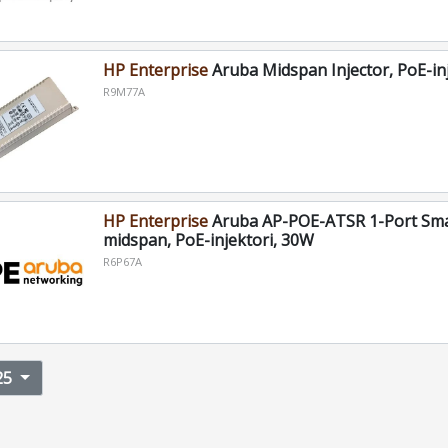
HP Enterprise
Aruba Midspan Injector, PoE-in
R9M77A
HP Enterprise
Aruba AP-POE-ATSR 1-Port Sma
midspan, PoE-injektori, 30W
R6P67A
25