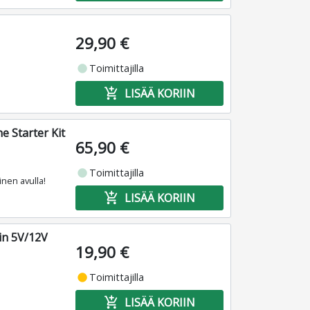
29,90 €
fiber_manual_record
Toimittajilla
add_shopping_cart
LISÄÄ KORIIN
 Starter Kit
65,90 €
fiber_manual_record
Toimittajilla
nen avulla!
add_shopping_cart
LISÄÄ KORIIN
in 5V/12V
19,90 €
fiber_manual_record
Toimittajilla
add_shopping_cart
LISÄÄ KORIIN