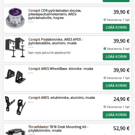
Conspit
CDR-pyöräalustan sivuosa,
39,90 €
pikavapautusmekanismi, ARES-
pyöräalustoille, hopea
fiber_manual_record
Varastossa 1 kpl
CP123
LISÄÄ KORIIN
Conspit
Pöytäkiinnike, ARES APEX -
39,90 €
pyöräalustalle, alumiini, musta
CP130
fiber_manual_record
Varastossa 3 kpl
Sopii myös paksuille pöytälevyille!
LISÄÄ KORIIN
Conspit
ARES WheelBase -kiinnike. musta
39,90 €
CP103
fiber_manual_record
Varastossa 1 kpl
LISÄÄ KORIIN
Conspit
ARES -etukiinnike, alumiini, musta
24,90 €
CP122
fiber_manual_record
Varastossa 1 kpl
LISÄÄ KORIIN
ThrustMaster
T818 Desk Mounting kit -
52,90 €
pöytäkiinnitin, musta
4060287