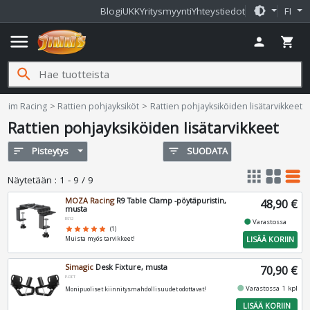
brightness_medium
Blogi
UKK
Yritysmyynti
Yhteystiedot
FI
menu
person
shopping_cart
search
Jimms.fi
Sim Racing
Rattien pohjayksiköt
Rattien pohjayksiköiden lisätarvikkeet
Rattien pohjayksiköiden lisätarvikkeet
sort
Pisteytys
filter_list
SUODATA
apps
grid_view
table_rows
Näytetään
:
1 - 9 / 9
MOZA Racing
R9 Table Clamp -pöytäpuristin,
48,90 €
musta
RS12
fiber_manual_record
Varastossa
star
star
star
star
star
(1)
LISÄÄ KORIIN
Muista myös tarvikkeet!
Simagic
Desk Fixture, musta
70,90 €
P-DFT
fiber_manual_record
Varastossa 1 kpl
Monipuoliset kiinnitysmahdollisuudet odottavat!
LISÄÄ KORIIN