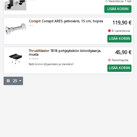
fiber_manual_record
Varastossa 1 kpl
LISÄÄ KORIIN
Conspit
Conspit ARES -jatkovarsi, 15 cm, hopea
119,90 €
CP117
fiber_manual_record
Ei varastossa
LISÄÄ KORIIN
ThrustMaster
T818 pohjayksikön kiinnityssarja,
45,90 €
musta
TM-4060286
fiber_manual_record
Toimittajilla
Ratti kiinni ohjaamoon ja menoksi!
LISÄÄ KORIIN
tag
25