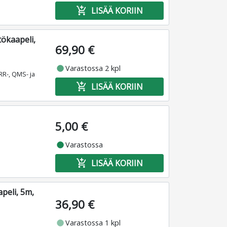
add_shopping_cart
LISÄÄ KORIIN
ökaapeli,
69,90 €
fiber_manual_record
Varastossa 2 kpl
RR-, QMS- ja
add_shopping_cart
LISÄÄ KORIIN
5,00 €
fiber_manual_record
Varastossa
add_shopping_cart
LISÄÄ KORIIN
peli, 5m,
36,90 €
fiber_manual_record
Varastossa 1 kpl