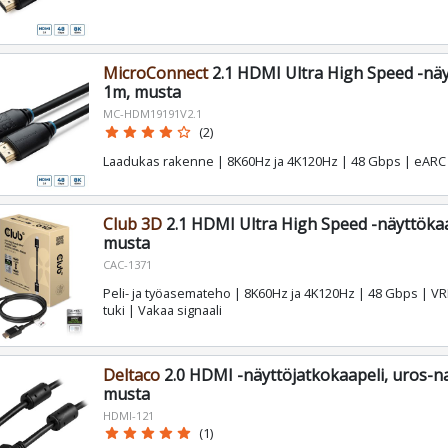
MicroConnect
2.1 HDMI Ultra High Speed -näy
1m, musta
MC-HDM19191V2.1
star
star
star
star
star_border
(2)
Laadukas rakenne | 8K60Hz ja 4K120Hz | 48 Gbps | eARC 
Club 3D
2.1 HDMI Ultra High Speed -näyttökaa
musta
CAC-1371
Peli- ja työasemateho | 8K60Hz ja 4K120Hz | 48 Gbps | VR
tuki | Vakaa signaali
Deltaco
2.0 HDMI -näyttöjatkokaapeli, uros-n
musta
HDMI-121
star
star
star
star
star
(1)