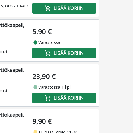
R-, QMS- ja eARC
add_shopping_cart
LISÄÄ KORIIN
ttökaapeli,
5,90 €
fiber_manual_record
Varastossa
tuki
add_shopping_cart
LISÄÄ KORIIN
ttökaapeli,
23,90 €
fiber_manual_record
Varastossa 1 kpl
tuki
add_shopping_cart
LISÄÄ KORIIN
ttökaapeli,
9,90 €
fiber_manual_record
Tulossa, arvio 11.08