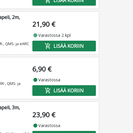
add_shopping_cart
LISÄÄ KORIIN
peli, 2m,
21,90 €
fiber_manual_record
Varastossa 2 kpl
R-, QMS- ja eARC
add_shopping_cart
LISÄÄ KORIIN
6,90 €
fiber_manual_record
Varastossa
RR-, QMS- ja
add_shopping_cart
LISÄÄ KORIIN
peli, 3m,
23,90 €
fiber_manual_record
Varastossa