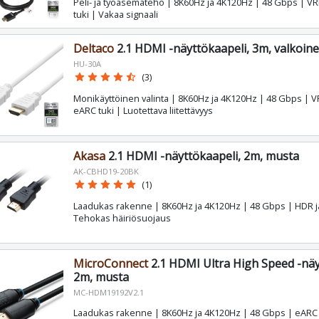
Peli- ja työasemateho | 8K60Hz ja 4K120Hz | 48 Gbps | VR
tuki | Vakaa signaali
Deltaco
2.1 HDMI -näyttökaapeli, 3m, valkoin
HU-30A
star
star
star
star
star_half
(3)
Monikäyttöinen valinta | 8K60Hz ja 4K120Hz | 48 Gbps | V
eARC tuki | Luotettava liitettävyys
Akasa
2.1 HDMI -näyttökaapeli, 2m, musta
AK-CBHD19-20BK
star
star
star
star
star
(1)
Laadukas rakenne | 8K60Hz ja 4K120Hz | 48 Gbps | HDR ja
Tehokas häiriösuojaus
MicroConnect
2.1 HDMI Ultra High Speed -näy
2m, musta
MC-HDM19192V2.1
Laadukas rakenne | 8K60Hz ja 4K120Hz | 48 Gbps | eARC 