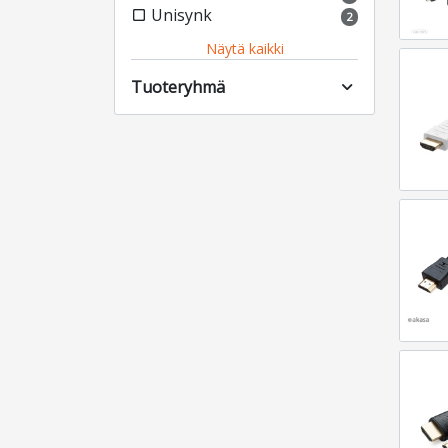
Unisynk
check_box_outline_blank
2
Näytä kaikki
Tuoteryhmä
expand_more