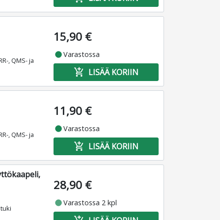
15,90 €
fiber_manual_record
Varastossa
RR-, QMS- ja
add_shopping_cart
LISÄÄ KORIIN
11,90 €
fiber_manual_record
Varastossa
RR-, QMS- ja
add_shopping_cart
LISÄÄ KORIIN
ttökaapeli,
28,90 €
fiber_manual_record
Varastossa 2 kpl
tuki