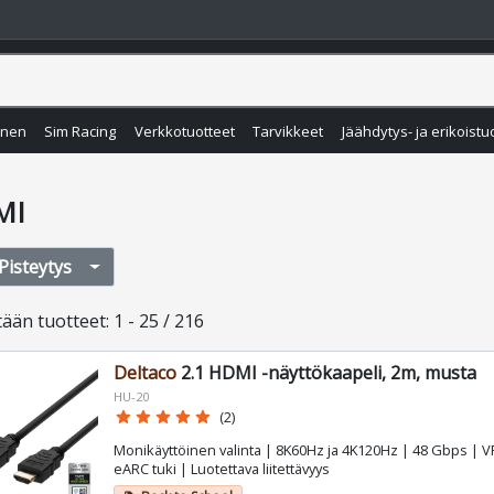
inen
Sim Racing
Verkkotuotteet
Tarvikkeet
Jäähdytys- ja erikoistu
MI
Pisteytys
tään
tuotteet
:
1 - 25 / 216
Deltaco
2.1 HDMI -näyttökaapeli, 2m, musta
HU-20
star
star
star
star
star
(2)
Monikäyttöinen valinta | 8K60Hz ja 4K120Hz | 48 Gbps | V
eARC tuki | Luotettava liitettävyys