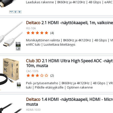
Laadukas rakenne | 8K60Hz ja 4K120Hz | 48 Gbps | eARC 
Deltaco
2.1 HDMI -näyttökaapeli, 1m, valkoin
HU-10A
star
star
star
star
star
(4)
Monikäyttöinen valinta | 8K60Hz ja 4K120Hz | 48 Gbps | V
eARC tuki | Luotettava liitettävyys
Club 3D
2.1 HDMI Ultra High Speed AOC -näyt
10m, musta
CAC-1376
star
star
star
star_border
star_border
(2)
Peli- ja työasemateho | 8K60Hz ja 4K120Hz | 48 Gbps | VR
tuki | Pitkille etäisyyksille | Optinen rakenne
Deltaco
1.4 HDMI -näyttökaapeli, HDMI - Mic
musta
HDMI-1033