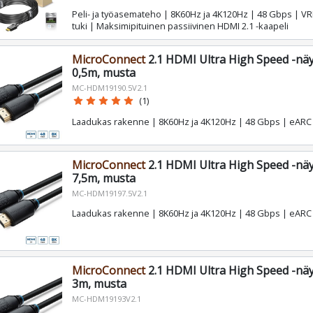
Peli- ja työasemateho | 8K60Hz ja 4K120Hz | 48 Gbps | VR
tuki | Maksimipituinen passiivinen HDMI 2.1 -kaapeli
MicroConnect
2.1 HDMI Ultra High Speed -näy
0,5m, musta
MC-HDM19190.5V2.1
star
star
star
star
star
(1)
Laadukas rakenne | 8K60Hz ja 4K120Hz | 48 Gbps | eARC 
MicroConnect
2.1 HDMI Ultra High Speed -näy
7,5m, musta
MC-HDM19197.5V2.1
Laadukas rakenne | 8K60Hz ja 4K120Hz | 48 Gbps | eARC 
MicroConnect
2.1 HDMI Ultra High Speed -näy
3m, musta
MC-HDM19193V2.1