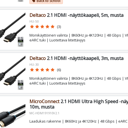
Back to School
local_offer
Deltaco
2.1 HDMI -näyttökaapeli, 5m, musta
HU-50
star
star
star
star
star
(3)
Monikäyttöinen valinta | 8K60Hz ja 4K120Hz | 48 Gbps | V
eARC tuki | Luotettava liitettävyys
Deltaco
2.1 HDMI -näyttökaapeli, 3m, musta
HU-30
star
star
star
star
star
(6)
Monikäyttöinen valinta | 8K60Hz ja 4K120Hz | 48 Gbps | V
eARC tuki | Luotettava liitettävyys
MicroConnect
2.1 HDMI Ultra High Speed -näy
10m, musta
MC-HDM191910V2.1
Laadukas rakenne | 8K60Hz ja 4K120Hz | 48 Gbps | eARC 