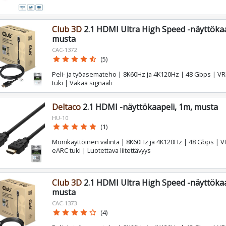
Club 3D
2.1 HDMI Ultra High Speed -näyttökaa
musta
CAC-1372
star
star
star
star
star_half
(5)
Peli- ja työasemateho | 8K60Hz ja 4K120Hz | 48 Gbps | VR
tuki | Vakaa signaali
Deltaco
2.1 HDMI -näyttökaapeli, 1m, musta
HU-10
star
star
star
star
star
(1)
Monikäyttöinen valinta | 8K60Hz ja 4K120Hz | 48 Gbps | V
eARC tuki | Luotettava liitettävyys
Club 3D
2.1 HDMI Ultra High Speed -näyttökaa
musta
CAC-1373
star
star
star
star
star_border
(4)