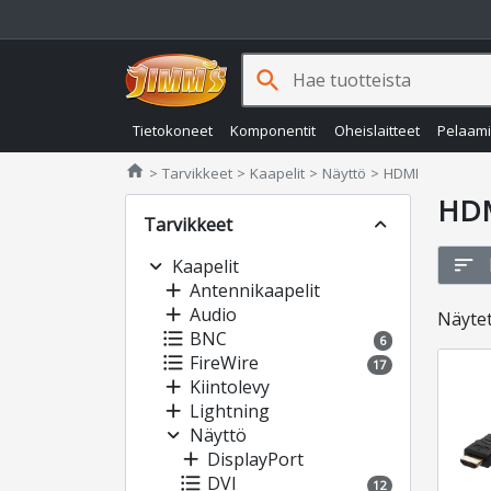
search
Tietokoneet
Komponentit
Oheislaitteet
Pelaam
Jimms.fi
home
Tarvikkeet
Kaapelit
Näyttö
HDMI
HD
Tarvikkeet
expand_less
sort
expand_more
Kaapelit
add
Antennikaapelit
add
Audio
Näyte
format_list_bulleted
BNC
6
format_list_bulleted
FireWire
17
add
Kiintolevy
add
Lightning
expand_more
Näyttö
add
DisplayPort
format_list_bulleted
DVI
12