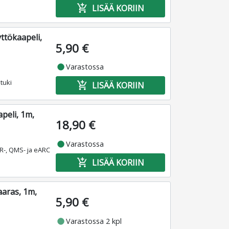
add_shopping_cart
LISÄÄ KORIIN
ttökaapeli,
5,90 €
fiber_manual_record
Varastossa
tuki
add_shopping_cart
LISÄÄ KORIIN
peli, 1m,
18,90 €
fiber_manual_record
Varastossa
R-, QMS- ja eARC
add_shopping_cart
LISÄÄ KORIIN
aaras, 1m,
5,90 €
fiber_manual_record
Varastossa 2 kpl