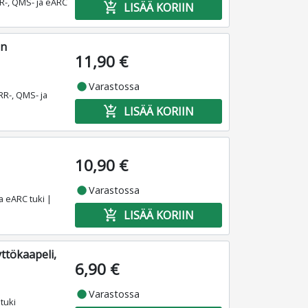
R-, QMS- ja eARC
add_shopping_cart
LISÄÄ KORIIN
en
11,90 €
fiber_manual_record
Varastossa
RR-, QMS- ja
add_shopping_cart
LISÄÄ KORIIN
10,90 €
fiber_manual_record
Varastossa
 eARC tuki |
add_shopping_cart
LISÄÄ KORIIN
ttökaapeli,
6,90 €
fiber_manual_record
Varastossa
tuki