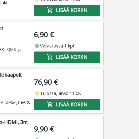
tuki
add_shopping_cart
LISÄÄ KORIIN
en
6,90 €
fiber_manual_record
Varastossa 1 kpl
RR-, QMS- ja
add_shopping_cart
LISÄÄ KORIIN
tökaapeli,
76,90 €
fiber_manual_record
Tulossa, arvio 11.08
R-, QMS- ja eARC
add_shopping_cart
LISÄÄ KORIIN
ro-HDMI, 3m,
9,90 €