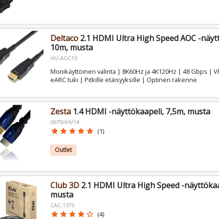
Deltaco
2.1 HDMI Ultra High Speed AOC -näytt
10m, musta
HU-AOC10
Monikäyttöinen valinta | 8K60Hz ja 4K120Hz | 48 Gbps | V
eARC tuki | Pitkille etäisyyksille | Optinen rakenne
Zesta
1.4 HDMI -näyttökaapeli, 7,5m, musta
0075HHV14
star
star
star
star
star
(1)
Outlet
Club 3D
2.1 HDMI Ultra High Speed -näyttökaa
musta
CAC-1375
star
star
star
star
star_border
(4)