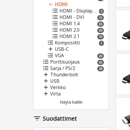
expand_more
HDMI
format_list_bulleted
HDMI - Displayport
3
format_list_bulleted
HDMI - DVI
15
format_list_bulleted
HDMI 1.4
65
format_list_bulleted
HDMI 2.0
59
format_list_bulleted
HDMI 2.1
70
format_list_bulleted
Komposiitti
1
add
USB-C
format_list_bulleted
VGA
20
format_list_bulleted
Porttisuojaus
65
format_list_bulleted
Sarja / PS/2
28
add
Thunderbolt
add
USB
add
Verkko
add
Virta
Näytä kaikki
filter_list
Suodattimet