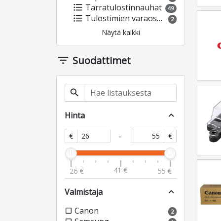
format_list_bulleted
Tarratulostinnauhat
49
format_list_bulleted
Tulostimien varaosat ja lisävarusteet
2
Näytä kaikki
filter_list
Suodattimet
search
Hinta
expand_less
-
€
€
41 €
26 €
55 €
Valmistaja
expand_less
Canon
check_box_outline_blank
2