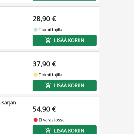
28,90 €
fiber_manual_record
Toimittajilla
add_shopping_cart
LISÄÄ KORIIN
37,90 €
fiber_manual_record
Toimittajilla
add_shopping_cart
LISÄÄ KORIIN
-sarjan
54,90 €
fiber_manual_record
Ei varastossa
add_shopping_cart
LISÄÄ KORIIN