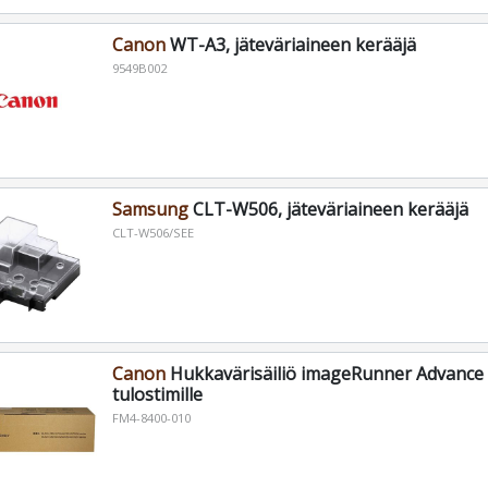
Canon
WT-A3, jäteväriaineen kerääjä
9549B002
Samsung
CLT-W506, jäteväriaineen kerääjä
CLT-W506/SEE
Canon
Hukkavärisäiliö imageRunner Advance 
tulostimille
FM4-8400-010