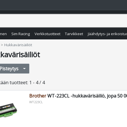
inen
Sim Racing
Verkkotuotteet
Tarvikkeet
Jäähdytys- ja erikoistu
Hukkavärisäiliöt
avärisäiliöt
Pisteytys
tään
tuotteet
:
1 - 4 / 4
Brother
WT-223CL -hukkavärisäiliö, jopa 50 0
WT223CL