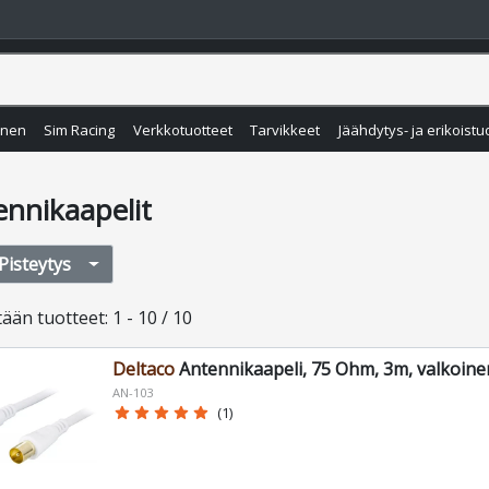
inen
Sim Racing
Verkkotuotteet
Tarvikkeet
Jäähdytys- ja erikoistu
ennikaapelit
Pisteytys
tään
tuotteet
:
1 - 10 / 10
Deltaco
Antennikaapeli, 75 Ohm, 3m, valkoine
AN-103
star
star
star
star
star
(1)