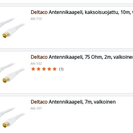
Deltaco
Antennikaapeli, kaksoisuojattu, 10m, 
AN-110
Deltaco
Antennikaapeli, 75 Ohm, 2m, valkoine
AN-102
star
star
star
star
star
(1)
Deltaco
Antennikaapeli, 7m, valkoinen
AN-107