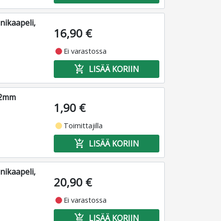
nikaapeli,
16,90 €
fiber_manual_record
Ei varastossa
add_shopping_cart
LISÄÄ KORIIN
6,2mm
1,90 €
fiber_manual_record
Toimittajilla
add_shopping_cart
LISÄÄ KORIIN
nikaapeli,
20,90 €
fiber_manual_record
Ei varastossa
add_shopping_cart
LISÄÄ KORIIN