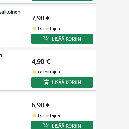
valkoinen
7,90 €
fiber_manual_record
Toimittajilla
add_shopping_cart
LISÄÄ KORIIN
n
4,90 €
fiber_manual_record
Toimittajilla
add_shopping_cart
LISÄÄ KORIIN
6,90 €
fiber_manual_record
Toimittajilla
add_shopping_cart
LISÄÄ KORIIN