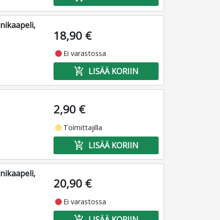
nikaapeli,
18,90 €
fiber_manual_record
Ei varastossa
add_shopping_cart
LISÄÄ KORIIN
2,90 €
fiber_manual_record
Toimittajilla
add_shopping_cart
LISÄÄ KORIIN
nikaapeli,
20,90 €
fiber_manual_record
Ei varastossa
add_shopping_cart
LISÄÄ KORIIN