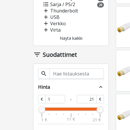
format_list_bulleted
Sarja / PS/2
28
add
Thunderbolt
add
USB
add
Verkko
add
Virta
Näytä kaikki
filter_list
Suodattimet
search
Hinta
expand_less
-
€
€
11 €
1 €
21 €