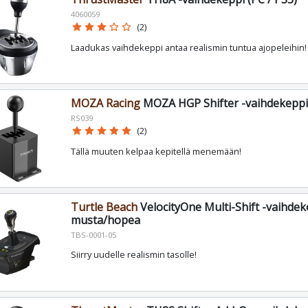
4060059
star
star
star
star_border
star_border
(2)
Laadukas vaihdekeppi antaa realismin tuntua ajopeleihin!
MOZA Racing
MOZA HGP Shifter -vaihdekeppi
RS039
star
star
star
star
star
(2)
Tällä muuten kelpaa kepitellä menemään!
Turtle Beach
VelocityOne Multi-Shift -vaihdek
musta/hopea
TBS-0001-05
Siirry uudelle realismin tasolle!