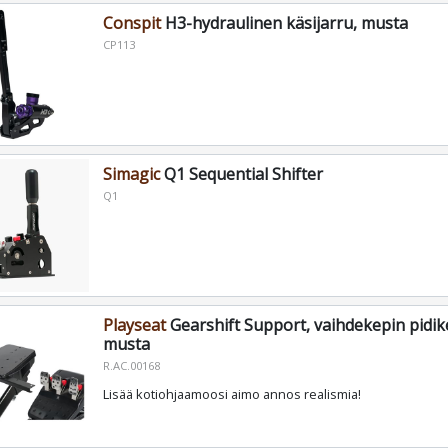
Conspit
H3-hydraulinen käsijarru, musta
CP113
Simagic
Q1 Sequential Shifter
Q1
Playseat
Gearshift Support, vaihdekepin pidike
musta
R.AC.00168
Lisää kotiohjaamoosi aimo annos realismia!