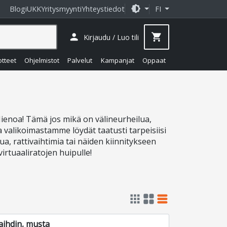
brightness_medium
Blogi
UKK
Yritysmyynti
Yhteystiedot
FI
person
shopping_cart
Kirjaudu / Luo tili
otteet
Ohjelmistot
Palvelut
Kampanjat
Oppaat
Hienoa! Tämä jos mikä on välineurheilua,
a valikoimastamme löydät taatusti tarpeisiisi
ua, rattivaihtimia tai näiden kiinnitykseen
irtuaaliratojen huipulle!
apps
grid_view
table_rows
aihdin, musta