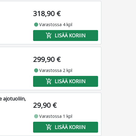
318,90 €
fiber_manual_record
Varastossa 4 kpl
add_shopping_cart
LISÄÄ KORIIN
299,90 €
fiber_manual_record
Varastossa 2 kpl
add_shopping_cart
LISÄÄ KORIIN
 ajotuoliin,
29,90 €
fiber_manual_record
Varastossa 1 kpl
add_shopping_cart
LISÄÄ KORIIN