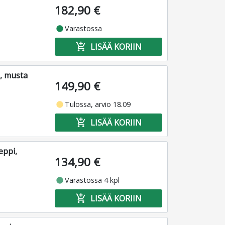
182,90 €
fiber_manual_record
Varastossa
add_shopping_cart
LISÄÄ KORIIN
, musta
149,90 €
fiber_manual_record
Tulossa, arvio 18.09
add_shopping_cart
LISÄÄ KORIIN
eppi,
134,90 €
fiber_manual_record
Varastossa 4 kpl
add_shopping_cart
LISÄÄ KORIIN