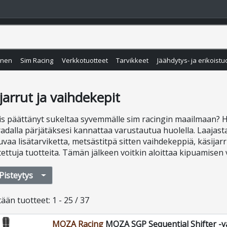
inen
Sim Racing
Verkkotuotteet
Tarvikkeet
Jäähdytys- ja erikoistu
jarrut ja vaihdekepit
iis päättänyt sukeltaa syvemmälle sim racingin maailmaan? 
radalla pärjätäksesi kannattaa varustautua huolella. Laajast
uvaa lisätarviketta, metsästitpä sitten vaihdekeppiä, käsijarr
tettuja tuotteita. Tämän jälkeen voitkin aloittaa kipuamisen v
Pisteytys
tään
tuotteet
:
1 - 25 / 37
MOZA Racing
MOZA SGP Sequential Shifter -v