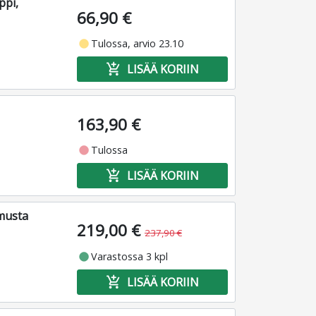
ppi,
66,90 €
fiber_manual_record
Tulossa, arvio 23.10
add_shopping_cart
LISÄÄ KORIIN
163,90 €
fiber_manual_record
Tulossa
add_shopping_cart
LISÄÄ KORIIN
 musta
219,00 €
237,90 €
fiber_manual_record
Varastossa 3 kpl
add_shopping_cart
LISÄÄ KORIIN