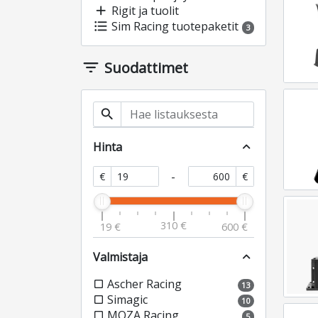
add
Rigit ja tuolit
format_list_bulleted
Sim Racing tuotepaketit
3
filter_list
Suodattimet
search
Hinta
expand_less
-
€
€
310 €
19 €
600 €
Valmistaja
expand_less
Ascher Racing
check_box_outline_blank
13
Simagic
check_box_outline_blank
10
MOZA Racing
check_box_outline_blank
5