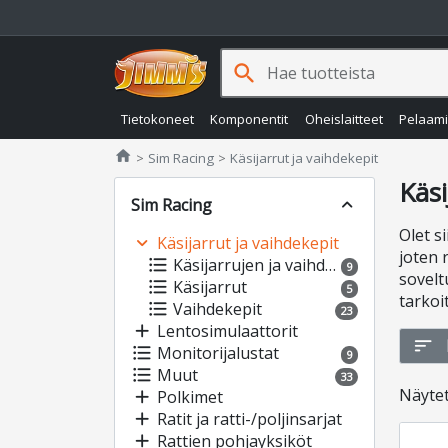
search
Tietokoneet
Komponentit
Oheislaitteet
Pelaam
Jimms.fi
home
Sim Racing
Käsijarrut ja vaihdekepit
Käsi
Sim Racing
expand_less
Olet s
expand_more
Käsijarrut ja vaihdekepit
joten 
format_list_bulleted
Käsijarrujen ja vaihdekeppien lisätarvikkeet
9
sovelt
format_list_bulleted
Käsijarrut
5
tarkoi
format_list_bulleted
Vaihdekepit
23
add
Lentosimulaattorit
sort
format_list_bulleted
Monitorijalustat
9
format_list_bulleted
Muut
33
Näyte
add
Polkimet
add
Ratit ja ratti-/poljinsarjat
add
Rattien pohjayksiköt