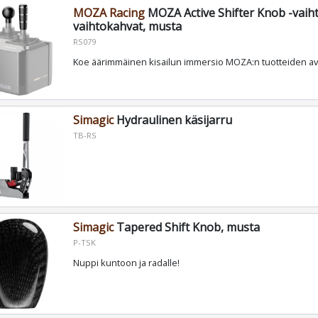
MOZA Racing
MOZA Active Shifter Knob -vaih
vaihtokahvat, musta
RS079
Koe äärimmäinen kisailun immersio MOZA:n tuotteiden avu
Simagic
Hydraulinen käsijarru
TB-RS
Simagic
Tapered Shift Knob, musta
P-TSK
Nuppi kuntoon ja radalle!