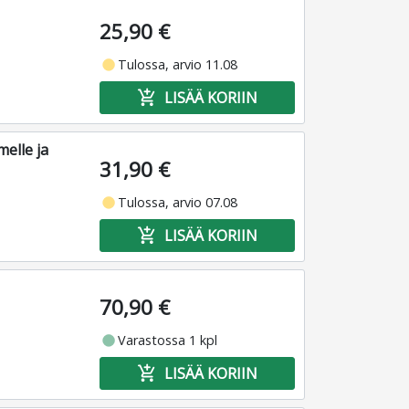
25,90 €
fiber_manual_record
Tulossa, arvio 11.08
add_shopping_cart
LISÄÄ KORIIN
elle ja
31,90 €
fiber_manual_record
Tulossa, arvio 07.08
add_shopping_cart
LISÄÄ KORIIN
70,90 €
fiber_manual_record
Varastossa 1 kpl
add_shopping_cart
LISÄÄ KORIIN