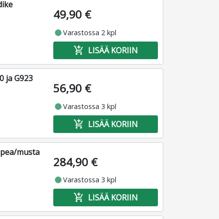
dike
49,90 €
fiber_manual_record
Varastossa 2 kpl
add_shopping_cart
LISÄÄ KORIIN
0 ja G923
56,90 €
fiber_manual_record
Varastossa 3 kpl
add_shopping_cart
LISÄÄ KORIIN
opea/musta
284,90 €
fiber_manual_record
Varastossa 3 kpl
add_shopping_cart
LISÄÄ KORIIN