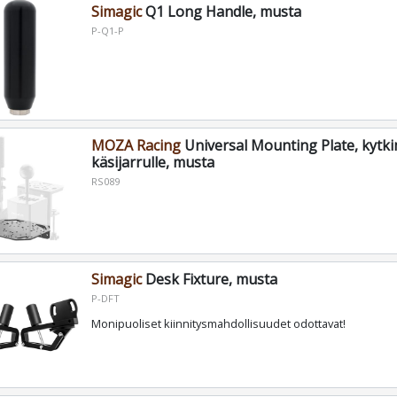
Simagic
Q1 Long Handle, musta
P-Q1-P
MOZA Racing
Universal Mounting Plate, kytkim
käsijarrulle, musta
RS089
Simagic
Desk Fixture, musta
P-DFT
Monipuoliset kiinnitysmahdollisuudet odottavat!