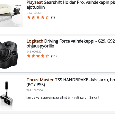
Playseat
Gearshift Holder Pro, vaihdekepin pi
ajotuoliin
R.AC.00064
star
star
star
star
star_border
(1)
Logitech
Driving Force vaihdekeppi - G29, G92
ohjauspyörille
941-000130
star
star
star
star
star_border
(11)
ThrustMaster
TSS HANDBRAKE -käsijarru, h
(PC / PS5)
TM-4060306
Jarrua vai suurempaa silmään - valinta on Sinun!