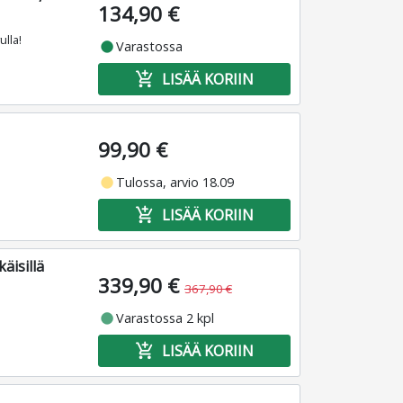
134,90 €
lla!
fiber_manual_record
Varastossa
add_shopping_cart
LISÄÄ KORIIN
99,90 €
fiber_manual_record
Tulossa, arvio 18.09
add_shopping_cart
LISÄÄ KORIIN
äisillä
339,90 €
367,90 €
fiber_manual_record
Varastossa 2 kpl
add_shopping_cart
LISÄÄ KORIIN