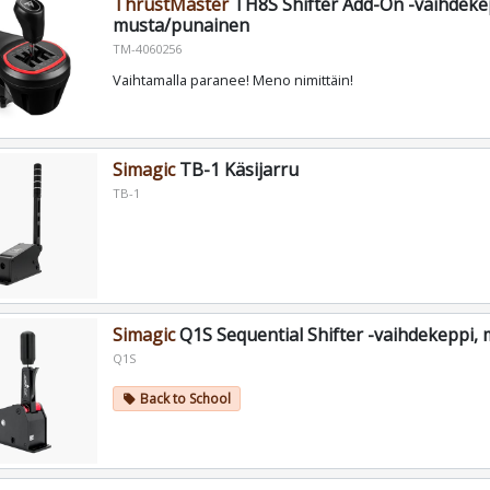
ThrustMaster
TH8S Shifter Add-On -vaihdeke
musta/punainen
TM-4060256
Vaihtamalla paranee! Meno nimittäin!
Simagic
TB-1 Käsijarru
TB-1
Simagic
Q1S Sequential Shifter -vaihdekeppi,
Q1S
Back to School
local_offer