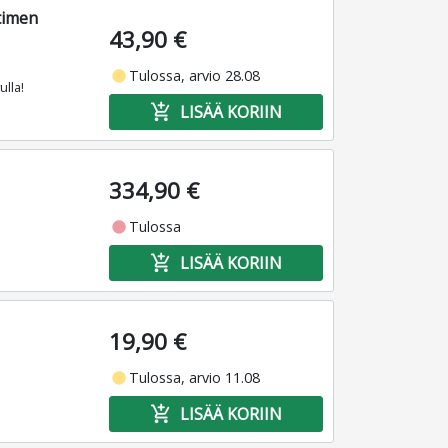
timen
43,90 €
fiber_manual_record
Tulossa, arvio 28.08
lla!
add_shopping_cart
LISÄÄ KORIIN
334,90 €
fiber_manual_record
Tulossa
add_shopping_cart
LISÄÄ KORIIN
19,90 €
fiber_manual_record
Tulossa, arvio 11.08
add_shopping_cart
LISÄÄ KORIIN