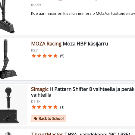
RS059
Koe äärimmäinen kisailun immersio MOZA:n tuotteiden avu
MOZA Racing
Moza HBP käsijarru
RS31
star
star
star
star
star
(5)
Simagic
H Pattern Shifter 8 vaihteella ja peräkk
vaihteilla
DS-8X
star
star
star
star
star
(1)
Back to School
local_offer
ThrustMaster
TH8A -vaihdekeppi (PC / PS5)