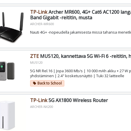
TP-Link
Archer MR600, 4G+ Cat6 AC1200 lang
Band Gigabit -reititin, musta
ARCHER-MR600
Nauti 4G+ -nopeudella jakamisesta missä tahansa menetk
ZTE
MU5120, kannettava 5G Wi-Fi 6 -reititin,
MU5120
5G NR Rel.16 | Jopa 3600 Mb/s | 10 000 mAh akku + 27 W p
yhdistäminen | 2.4" kosketusnäyttö | Tuki 32 laitteelle
Back to School
local_offer
TP-Link
5G AX1800 Wireless Router
ARCHER-NX200