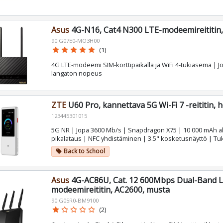
Asus
4G-N16, Cat4 N300 LTE-modeemireititin
90IG07E0-MO3H00
star
star
star
star
star
(1)
4G LTE-modeemi SIM-korttipaikalla ja WiFi 4-tukiasema | 
langaton nopeus
ZTE
U60 Pro, kannettava 5G Wi-Fi 7 -reititin, 
123445301015
5G NR | Jopa 3600 Mb/s | Snapdragon X75 | 10 000 mAh a
pikalataus | NFC yhdistäminen | 3.5" kosketusnäyttö | Tuki
Back to School
local_offer
Asus
4G-AC86U, Cat. 12 600Mbps Dual-Band 
modeemireititin, AC2600, musta
90IG05R0-BM9100
star
star_border
star_border
star_border
star_border
(2)