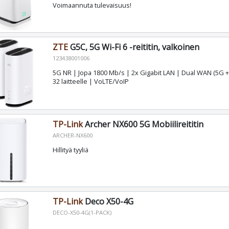
Voimaannuta tulevaisuus!
ZTE
G5C, 5G Wi-Fi 6 -reititin, valkoinen
123438001006
5G NR | Jopa 1800 Mb/s | 2x Gigabit LAN | Dual WAN (5G + 
32 laitteelle | VoLTE/VoIP
TP-Link
Archer NX600 5G Mobiilireititin
ARCHER-NX600
Hillityä tyyliä
TP-Link
Deco X50-4G
DECO-X50-4G(1-PACK)