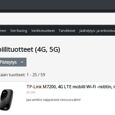
inen
Sim Racing
Verkkotuotteet
Tarvikkeet
Jäähdytys- ja erikoistu
ilituotteet (4G, 5G)
Pisteytys
tään
tuotteet
:
1 - 25 / 59
TP-Link
M7200, 4G LTE mobiili Wi-Fi -reititin,
M7200
Jaa verkko näppärästi reissussakin!