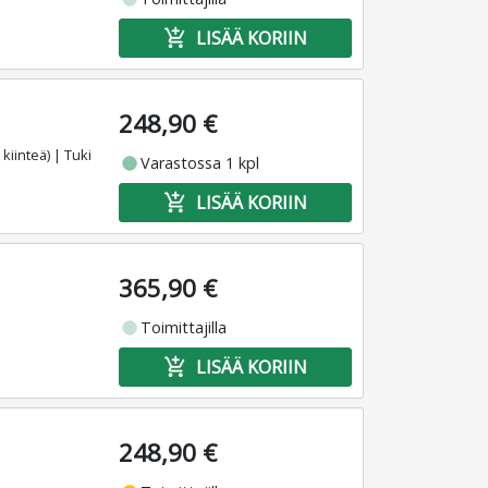
add_shopping_cart
LISÄÄ KORIIN
248,90 €
kiinteä) | Tuki
fiber_manual_record
Varastossa 1 kpl
add_shopping_cart
LISÄÄ KORIIN
365,90 €
fiber_manual_record
Toimittajilla
add_shopping_cart
LISÄÄ KORIIN
248,90 €