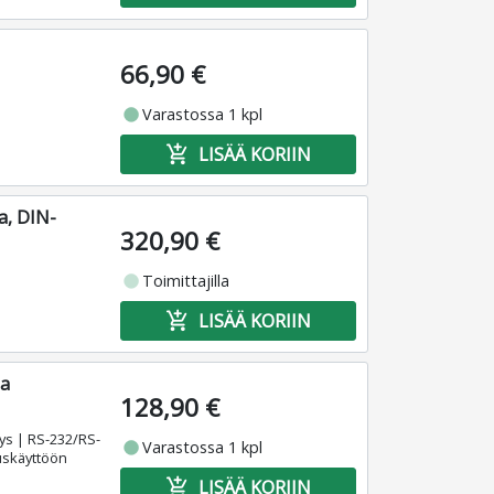
66,90 €
fiber_manual_record
Varastossa 1 kpl
add_shopping_cart
LISÄÄ KORIIN
a, DIN-
320,90 €
fiber_manual_record
Toimittajilla
add_shopping_cart
LISÄÄ KORIIN
aa
128,90 €
ys | RS-232/RS-
fiber_manual_record
Varastossa 1 kpl
uuskäyttöön
add_shopping_cart
LISÄÄ KORIIN