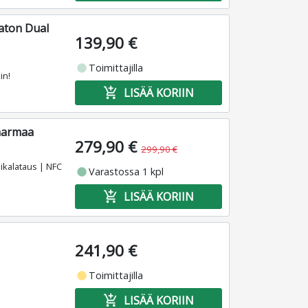
aton Dual
139,90 €
fiber_manual_record
Toimittajilla
in!
add_shopping_cart
LISÄÄ KORIIN
 harmaa
279,90 €
299,90 €
ikalataus | NFC
fiber_manual_record
Varastossa 1 kpl
add_shopping_cart
LISÄÄ KORIIN
241,90 €
fiber_manual_record
Toimittajilla
add_shopping_cart
LISÄÄ KORIIN