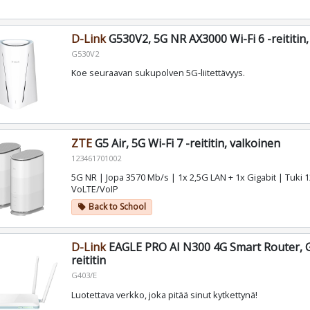
D-Link
G530V2, 5G NR AX3000 Wi-Fi 6 -reititin,
G530V2
Koe seuraavan sukupolven 5G-liitettävyys.
ZTE
G5 Air, 5G Wi-Fi 7 -reititin, valkoinen
123461701002
5G NR | Jopa 3570 Mb/s | 1x 2,5G LAN + 1x Gigabit | Tuki 12
VoLTE/VoIP
Back to School
local_offer
D-Link
EAGLE PRO AI N300 4G Smart Router, G
reititin
G403/E
Luotettava verkko, joka pitää sinut kytkettynä!