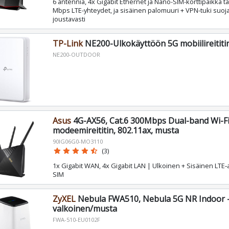
6 antennia, 4x Gigabit Ethernet ja Nano-SIM-korttipaikka ta
Mbps LTE-yhteydet, ja sisäinen palomuuri + VPN-tuki suoj
joustavasti
TP-Link
NE200-Ulkokäyttöön 5G mobiilireititi
NE200-OUTDOOR
Asus
4G-AX56, Cat.6 300Mbps Dual-band Wi-Fi
modeemireititin, 802.11ax, musta
90IG06G0-MO3110
star
star
star
star
star_half
(3)
1x Gigabit WAN, 4x Gigabit LAN | Ulkoinen + Sisäinen LTE
SIM
ZyXEL
Nebula FWA510, Nebula 5G NR Indoor -r
valkoinen/musta
FWA-510-EU0102F