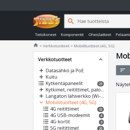
search
Tietokoneet
Komponentit
Oheislaitteet
Pelaam
Jimms.fi
home
Verkkotuotteet
Mobiilituotteet (4G, 5G)
Mobi
Verkkotuotteet
expand_less
sort
add
Datasähkö ja PoE
add
Kuitu
format_list_bulleted
Kytkentäpaneelit
Näyte
23
add
Kytkimet, reitittimet, palomuurit
add
Langaton lähiverkko (Wi-Fi)
expand_more
Mobiilituotteet (4G, 5G)
format_list_bulleted
4G reitittimet
32
format_list_bulleted
4G USB-modeemit
4
format_list_bulleted
4G-kortit
3
format_list_bulleted
5G reitittimet
20