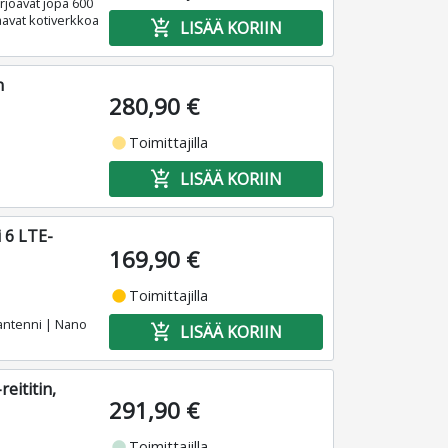
rjoavat jopa 600
aavat kotiverkkoa
add_shopping_cart
LISÄÄ KORIIN
n
280,90 €
fiber_manual_record
Toimittajilla
add_shopping_cart
LISÄÄ KORIIN
 6 LTE-
169,90 €
fiber_manual_record
Toimittajilla
‑antenni | Nano
add_shopping_cart
LISÄÄ KORIIN
eititin,
291,90 €
fiber_manual_record
Toimittajilla