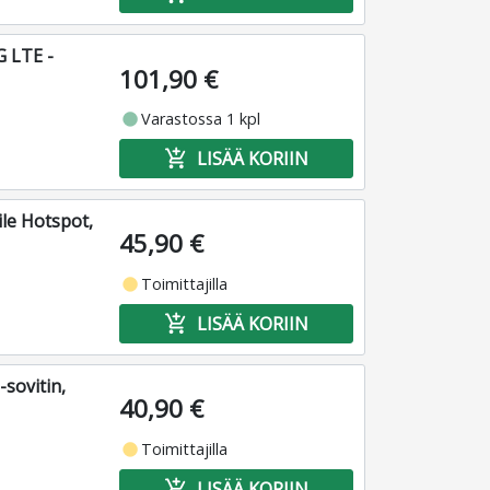
 LTE -
101,90 €
fiber_manual_record
Varastossa 1 kpl
add_shopping_cart
LISÄÄ KORIIN
le Hotspot,
45,90 €
fiber_manual_record
Toimittajilla
add_shopping_cart
LISÄÄ KORIIN
sovitin,
40,90 €
fiber_manual_record
Toimittajilla
add_shopping_cart
LISÄÄ KORIIN