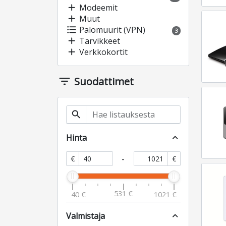
add
Modeemit
add
Muut
format_list_bulleted
Palomuurit (VPN)
3
add
Tarvikkeet
add
Verkkokortit
filter_list
Suodattimet
search
Hinta
expand_less
-
€
€
531 €
40 €
1021 €
Valmistaja
expand_less