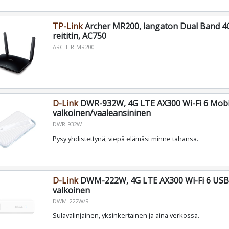
TP-Link
Archer MR200, langaton Dual Band 4G
reititin, AC750
ARCHER-MR200
D-Link
DWR-932W, 4G LTE AX300 Wi-Fi 6 Mobi
valkoinen/vaaleansininen
DWR-932W
Pysy yhdistettynä, viepä elämäsi minne tahansa.
D-Link
DWM-222W, 4G LTE AX300 Wi-Fi 6 USB-
valkoinen
DWM-222W/R
Sulavalinjainen, yksinkertainen ja aina verkossa.