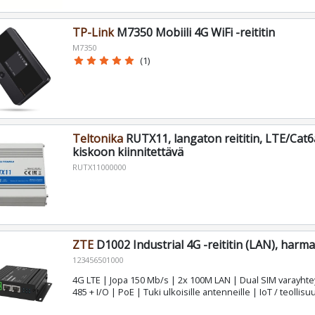
TP-Link
M7350 Mobiili 4G WiFi -reititin
M7350
star
star
star
star
star
(1)
Teltonika
RUTX11, langaton reititin, LTE/Cat6
kiskoon kiinnitettävä
RUTX11000000
ZTE
D1002 Industrial 4G -reititin (LAN), harm
123456501000
4G LTE | Jopa 150 Mb/s | 2x 100M LAN | Dual SIM varayhte
485 + I/O | PoE | Tuki ulkoisille antenneille | IoT / teollis