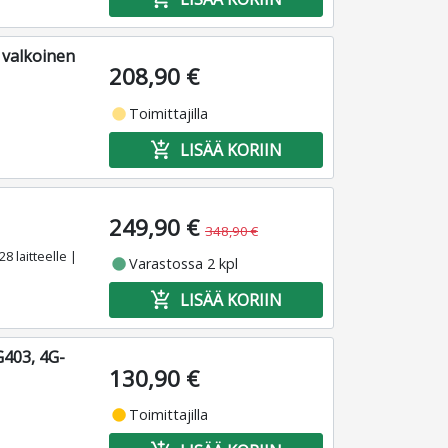
 valkoinen
208,90 €
fiber_manual_record
Toimittajilla
add_shopping_cart
LISÄÄ KORIIN
249,90 €
348,90 €
8 laitteelle |
fiber_manual_record
Varastossa 2 kpl
add_shopping_cart
LISÄÄ KORIIN
403, 4G-
130,90 €
fiber_manual_record
Toimittajilla