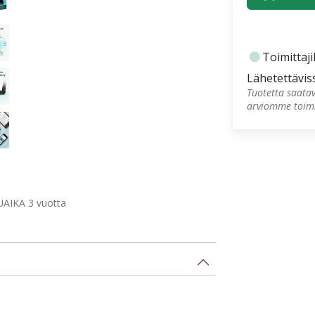
fiber_manual_record
Toimittajil
Lähetettävis
Tuotetta saatav
arviomme toimi
AIKA 3 vuotta