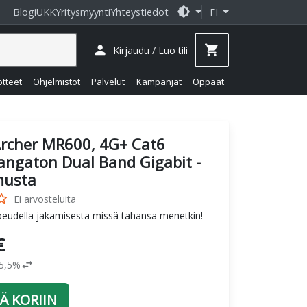
brightness_medium
Blogi
UKK
Yritysmyynti
Yhteystiedot
FI
person
shopping_cart
Kirjaudu / Luo tili
otteet
Ohjelmistot
Palvelut
Kampanjat
Oppaat
rcher MR600, 4G+ Cat6
angaton Dual Band Gigabit -
 musta
_border
Ei arvosteluita
eudella jakamisesta missä tahansa menetkin!
€
swap_horiz
25,5%
Ä KORIIN