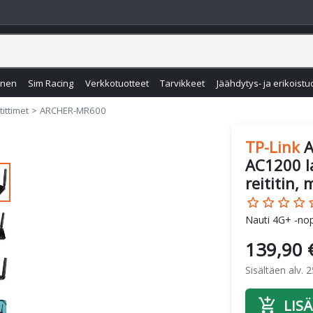
inen
Sim Racing
Verkkotuotteet
Tarvikkeet
Jäähdytys- ja erikoistu
tittimet
ARCHER-MR600
TP-Link
A
AC1200 l
reititin,
star_border
star_border
star_border
star_border
star
Nauti 4G+ -nop
139,90 
Sisältäen alv. 
add_shopping_cart
LISÄ