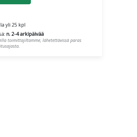
la yli 25 kpl
sä:
n. 2-4 arkipäivää
illa toimittajiltamme, lähetettävissä paras
tusajasta.