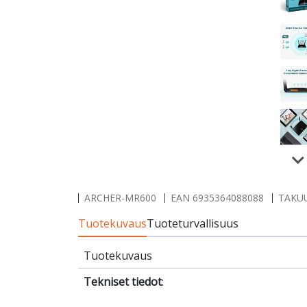
ARCHER-MR600
EAN
6935364088088
TAKUU
Tuotekuvaus
Tuoteturvallisuus
Tuotekuvaus
Tekniset tiedot
: