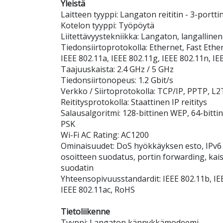
Yleistä
Laitteen tyyppi: Langaton reititin - 3-portti
Kotelon tyyppi: Työpöytä
Liitettävyystekniikka: Langaton, langallinen
Tiedonsiirtoprotokolla: Ethernet, Fast Ether
IEEE 802.11a, IEEE 802.11g, IEEE 802.11n, IE
Taajuuskaista: 2.4 GHz / 5 GHz
Tiedonsiirtonopeus: 1.2 Gbit/s
Verkko / Siirtoprotokolla: TCP/IP, PPTP, L
Reititysprotokolla: Staattinen IP reititys
Salausalgoritmi: 128-bittinen WEP, 64-bi
PSK
Wi-Fi AC Rating: AC1200
Ominaisuudet: DoS hyökkäyksen esto, IPv6 t
osoitteen suodatus, portin forwarding, kais
suodatin
Yhteensopivuusstandardit: IEEE 802.11b, IEE
IEEE 802.11ac, RoHS
Tietoliikenne
Tyyppi: Langaton kännykkämodeemi