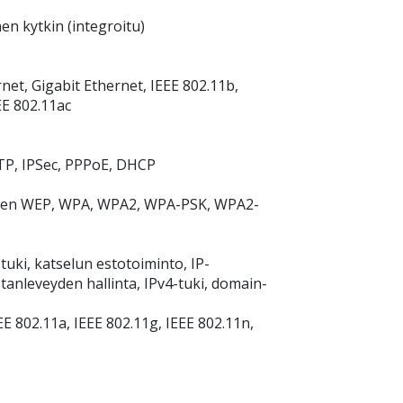
nen kytkin (integroitu)
net, Gigabit Ethernet, IEEE 802.11b,
EE 802.11ac
2TP, IPSec, PPPoE, DHCP
ttinen WEP, WPA, WPA2, WPA-PSK, WPA2-
uki, katselun estotoiminto, IP-
tanleveyden hallinta, IPv4-tuki, domain-
E 802.11a, IEEE 802.11g, IEEE 802.11n,