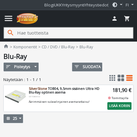
brightness_medium
Blogi
UKK
Yritysmyynti
Yhteystiedot
FI
menu
person
shopping_cart
search
Jimms.fi
home
Komponentit
CD / DVD / Blu-Ray
Blu-Ray
Blu-Ray
sort
Pisteytys
filter_list
SUODATA
apps
grid_view
table_rows
Näytetään
:
1 - 1 / 1
SilverStone
TOB04, 9,5mm sisäinen Ultra HD
181,90 €
Blu-Ray optinen asema
SST-TOB04-V2
fiber_manual_record
Toimittajilla
Äärimmäisen sulavalinjainen asemaratkaisu!
LISÄÄ KORIIN
tag
25