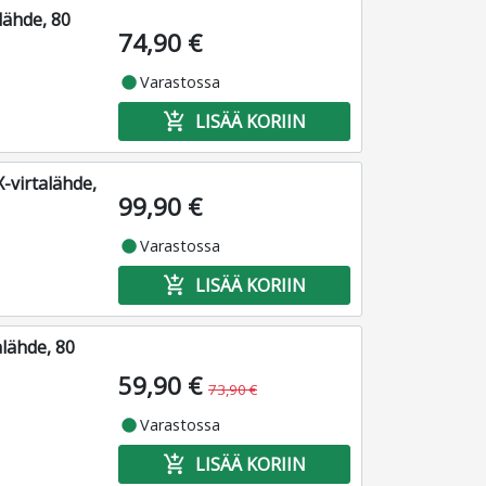
lähde, 80
74,90 €
fiber_manual_record
Varastossa
add_shopping_cart
LISÄÄ KORIIN
-virtalähde,
99,90 €
fiber_manual_record
Varastossa
add_shopping_cart
LISÄÄ KORIIN
lähde, 80
59,90 €
73,90 €
fiber_manual_record
Varastossa
add_shopping_cart
LISÄÄ KORIIN