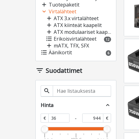
add
Tuotepaketit
expand_more
Virtalähteet
add
ATX 3.x virtalähteet
add
ATX kiinteät kaapelit
add
ATX modulaariset kaapelit
format_list_bulleted
Erikoisvirtalähteet
12
add
mATX, TFX, SFX
format_list_bulleted
Äänikortit
6
filter_list
Suodattimet
search
Hinta
expand_less
-
€
€