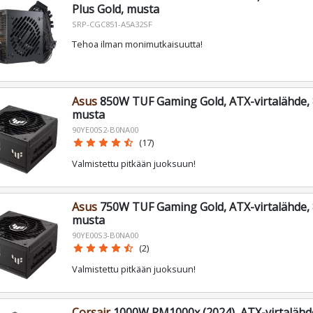
Plus Gold, musta
SRP-CGC851-A5A32SF
Tehoa ilman monimutkaisuutta!
Asus
850W TUF Gaming Gold, ATX-virtalähde, 8
musta
90YE00S2-B0NA00
star
star
star
star
star_half
(17)
Valmistettu pitkään juoksuun!
Asus
750W TUF Gaming Gold, ATX-virtalähde, 8
musta
90YE00S3-B0NA00
star
star
star
star
star_half
(2)
Valmistettu pitkään juoksuun!
Corsair
1000W RM1000x (2024), ATX-virtalähde