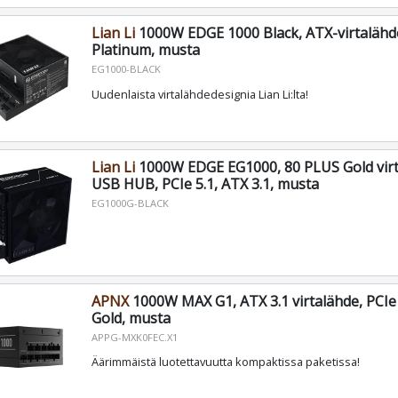
Lian Li
1000W EDGE 1000 Black, ATX-virtalähde
Platinum, musta
EG1000-BLACK
Uudenlaista virtalähdedesignia Lian Li:lta!
Lian Li
1000W EDGE EG1000, 80 PLUS Gold virt
USB HUB, PCIe 5.1, ATX 3.1, musta
EG1000G-BLACK
APNX
1000W MAX G1, ATX 3.1 virtalähde, PCIe 
Gold, musta
APPG-MXK0FEC.X1
Äärimmäistä luotettavuutta kompaktissa paketissa!