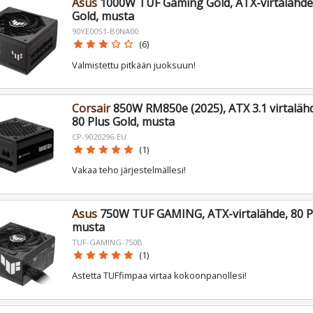
Asus
1000W TUF Gaming Gold, ATX-virtalähde,
Gold, musta
90YE00S1-B0NA00
star
star
star
star_border
star_border
(6)
Valmistettu pitkään juoksuun!
Corsair
850W RM850e (2025), ATX 3.1 virtalähde
80 Plus Gold, musta
CP-9020296-EU
star
star
star
star
star
(1)
Vakaa teho järjestelmällesi!
Asus
750W TUF GAMING, ATX-virtalähde, 80 P
musta
TUF-GAMING-750B
star
star
star
star
star
(1)
Astetta TUFfimpaa virtaa kokoonpanollesi!