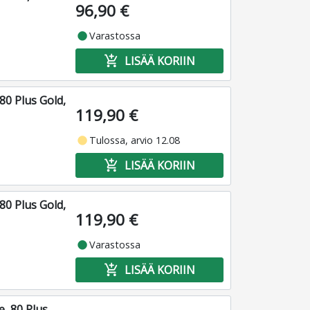
96,90 €
fiber_manual_record
Varastossa
add_shopping_cart
LISÄÄ KORIIN
0 Plus Gold,
119,90 €
fiber_manual_record
Tulossa, arvio 12.08
add_shopping_cart
LISÄÄ KORIIN
0 Plus Gold,
119,90 €
fiber_manual_record
Varastossa
add_shopping_cart
LISÄÄ KORIIN
, 80 Plus