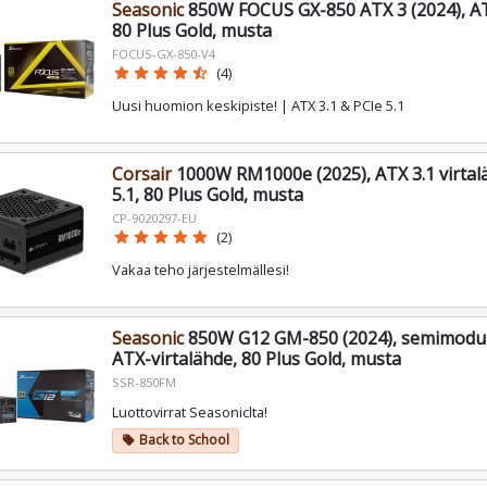
Seasonic
850W FOCUS GX-850 ATX 3 (2024), AT
80 Plus Gold, musta
FOCUS-GX-850-V4
star
star
star
star
star_half
(4)
Uusi huomion keskipiste! | ATX 3.1 & PCIe 5.1
Corsair
1000W RM1000e (2025), ATX 3.1 virtal
5.1, 80 Plus Gold, musta
CP-9020297-EU
star
star
star
star
star
(2)
Vakaa teho järjestelmällesi!
Seasonic
850W G12 GM-850 (2024), semimodu
ATX-virtalähde, 80 Plus Gold, musta
SSR-850FM
Luottovirrat Seasoniclta!
Back to School
local_offer