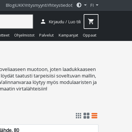
brightness_medium
Blogi
UKK
Yritysmyynti
Yhteystiedot
FI
person
shopping_cart
Kirjaudu / Luo tili
otteet
Ohjelmistot
Palvelut
Kampanjat
Oppaat
soveliaaseen muotoon, joten laadukkaaseen
ydät taatusti tarpeisiisi soveltuvan mallin,
. Valinnanvaraa löytyy myös modulaaristen ja
aatin virtalähteisiin!
apps
grid_view
table_rows
lähde, 80