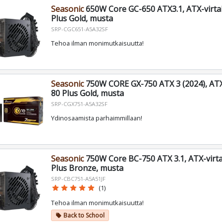
Seasonic
650W Core GC-650 ATX3.1, ATX-virta
Plus Gold, musta
SRP-CGC651-A5A32SF
Tehoa ilman monimutkaisuutta!
Seasonic
750W CORE GX-750 ATX 3 (2024), ATX
80 Plus Gold, musta
SRP-CGX751-A5A32SF
Ydinosaamista parhaimmillaan!
Seasonic
750W Core BC-750 ATX 3.1, ATX-virta
Plus Bronze, musta
SRP-CBC751-A5A51JF
star
star
star
star
star
(1)
Tehoa ilman monimutkaisuutta!
Back to School
local_offer