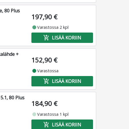
, 80 Plus
197,90 €
fiber_manual_record
Varastossa 2 kpl
add_shopping_cart
LISÄÄ KORIIN
alähde +
152,90 €
fiber_manual_record
Varastossa
add_shopping_cart
LISÄÄ KORIIN
5.1, 80 Plus
184,90 €
fiber_manual_record
Varastossa 1 kpl
add_shopping_cart
LISÄÄ KORIIN