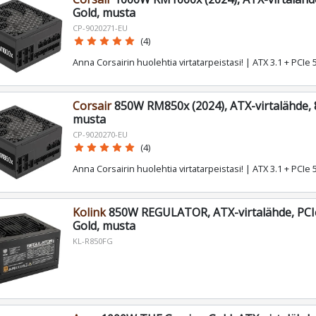
Gold, musta
CP-9020271-EU
star
star
star
star
star
(4)
Anna Corsairin huolehtia virtatarpeistasi! | ATX 3.1 + PCIe 
Corsair
850W RM850x (2024), ATX-virtalähde, 8
musta
CP-9020270-EU
star
star
star
star
star
(4)
Anna Corsairin huolehtia virtatarpeistasi! | ATX 3.1 + PCIe 
Kolink
850W REGULATOR, ATX-virtalähde, PCIe 
Gold, musta
KL-R850FG