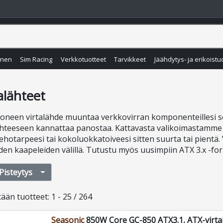
inen
Sim Racing
Verkkotuotteet
Tarvikkeet
Jäähdytys- ja erikoistu
alähteet
oneen virtalähde muuntaa verkkovirran komponenteillesi 
ähteeseen kannattaa panostaa. Kattavasta valikoimastamme lö
tehotarpeesi tai kokoluokkatoiveesi sitten suurta tai pientä
iden kaapeleiden välillä. Tutustu myös uusimpiin ATX 3.x -form
Pisteytys
tään
tuotteet
:
1 - 25 / 264
Seasonic
850W Core GC-850 ATX3.1, ATX-virta