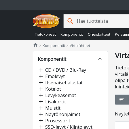
search
Tietokoneet
Komponentit
Oheislaitteet
Pelaam
Jimms.fi
home
Komponentit
Virtalähteet
Virt
Komponentit
expand_less
Tietok
add
CD / DVD / Blu-Ray
virtal
add
Emolevyt
olipa 
add
Itsenäiset alustat
kiinte
add
Kotelot
add
Levykeasemat
sort
add
Lisäkortit
add
Muistit
Näyte
add
Näytönohjaimet
add
Prosessorit
add
SSD-levyt / Kiintolevyt