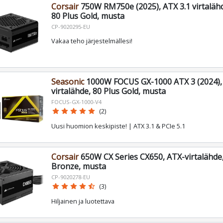
Corsair
750W RM750e (2025), ATX 3.1 virtalähde
80 Plus Gold, musta
CP-9020295-EU
Vakaa teho järjestelmällesi!
Seasonic
1000W FOCUS GX-1000 ATX 3 (2024),
virtalähde, 80 Plus Gold, musta
FOCUS-GX-1000-V4
star
star
star
star
star
(2)
Uusi huomion keskipiste! | ATX 3.1 & PCIe 5.1
Corsair
650W CX Series CX650, ATX-virtalähde,
Bronze, musta
CP-9020278-EU
star
star
star
star
star_half
(3)
Hiljainen ja luotettava