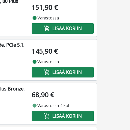
 80 Plus
151,90 €
fiber_manual_record
Varastossa
add_shopping_cart
LISÄÄ KORIIN
, PCIe 5.1,
145,90 €
fiber_manual_record
Varastossa
add_shopping_cart
LISÄÄ KORIIN
lus Bronze,
68,90 €
fiber_manual_record
Varastossa 4 kpl
add_shopping_cart
LISÄÄ KORIIN