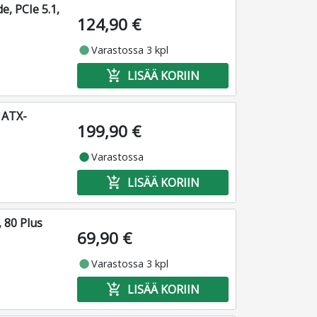
, PCIe 5.1,
124,90 €
fiber_manual_record
Varastossa 3 kpl
add_shopping_cart
LISÄÄ KORIIN
 ATX-
199,90 €
fiber_manual_record
Varastossa
add_shopping_cart
LISÄÄ KORIIN
 80 Plus
69,90 €
fiber_manual_record
Varastossa 3 kpl
add_shopping_cart
LISÄÄ KORIIN