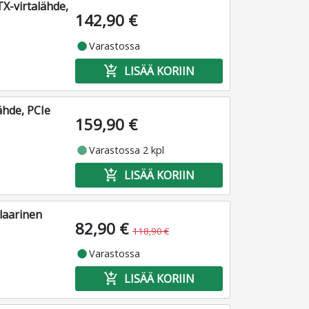
X-virtalähde,
142,90 €
fiber_manual_record
Varastossa
add_shopping_cart
LISÄÄ KORIIN
ähde, PCIe
159,90 €
fiber_manual_record
Varastossa 2 kpl
add_shopping_cart
LISÄÄ KORIIN
laarinen
82,90 €
118,90 €
fiber_manual_record
Varastossa
add_shopping_cart
LISÄÄ KORIIN