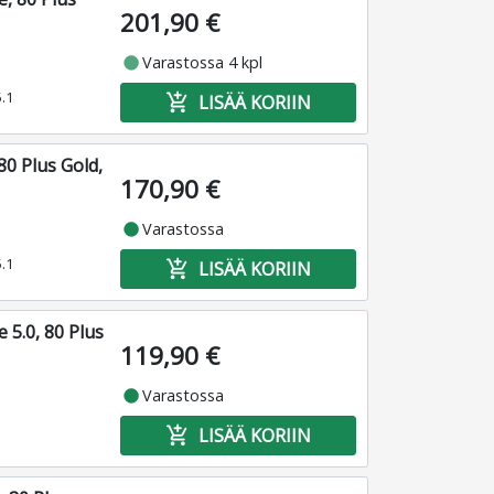
201,90 €
fiber_manual_record
Varastossa 4 kpl
5.1
add_shopping_cart
LISÄÄ KORIIN
0 Plus Gold,
170,90 €
fiber_manual_record
Varastossa
5.1
add_shopping_cart
LISÄÄ KORIIN
5.0, 80 Plus
119,90 €
fiber_manual_record
Varastossa
add_shopping_cart
LISÄÄ KORIIN