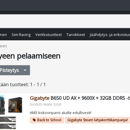
inen
Sim Racing
Verkkotuotteet
Tarvikkeet
Jäähdytys- ja erikoistu
seen
yeen pelaamiseen
Pisteytys
tään
tuotteet
:
1 - 1 / 1
Gigabyte
B650 UD AX + 9600X + 32GB DDR5 -t
le
B650UD-9600X-32GB
AM5 kokoonpano aluille edullisesti!
Back to School
Gigabyte Steam lahjakorttikampanja!
local_offer