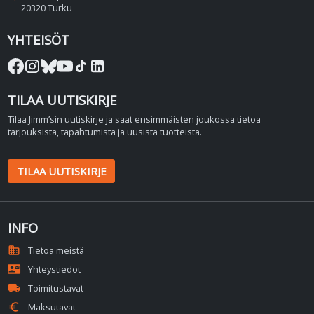
20320 Turku
YHTEISÖT
TILAA UUTISKIRJE
Tilaa Jimm’sin uutiskirje ja saat ensimmäisten joukossa tietoa
tarjouksista, tapahtumista ja uusista tuotteista.
TILAA UUTISKIRJE
INFO
domain
Tietoa meistä
contact_mail
Yhteystiedot
local_shipping
Toimitustavat
euro
Maksutavat