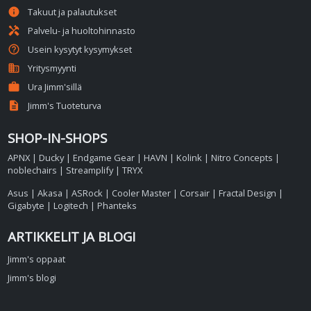
info
Takuut ja palautukset
handyman
Palvelu- ja huoltohinnasto
help_outline
Usein kysytyt kysymykset
business
Yritysmyynti
work
Ura Jimm'sillä
description
Jimm's Tuoteturva
SHOP-IN-SHOPS
APNX
|
Ducky
|
Endgame Gear
|
HAVN
|
Kolink
|
Nitro Concepts
|
noblechairs
|
Streamplify
|
TRYX
Asus
|
Akasa
|
ASRock
|
Cooler Master
|
Corsair
|
Fractal Design
|
Gigabyte
|
Logitech
|
Phanteks
ARTIKKELIT JA BLOGI
Jimm's oppaat
Jimm's blogi