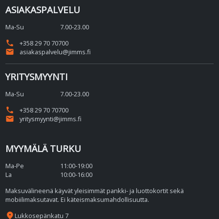
ASIAKASPALVELU
Ma-Su
7.00-23.00
phone
+358 29 70 70700
email
asiakaspalvelu@jimms.fi
YRITYSMYYNTI
Ma-Su
7.00-23.00
phone
+358 29 70 70700
email
yritysmyynti@jimms.fi
MYYMÄLÄ TURKU
Ma-Pe
11:00-19:00
La
10:00-16:00
Maksuvälineenä käyvät yleisimmät pankki- ja luottokortit sekä
mobiilimaksutavat. Ei käteismaksumahdollisuutta.
place
Lukkosepänkatu 7