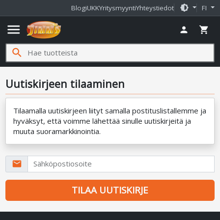
brightness_medium
Blogi
UKK
Yritysmyynti
Yhteystiedot
FI
menu
person
shopping_cart
search
Uutiskirjeen tilaaminen
Tilaamalla uutiskirjeen liityt samalla postituslistallemme ja
hyväksyt, että voimme lähettää sinulle uutiskirjeitä ja
muuta suoramarkkinointia.
email