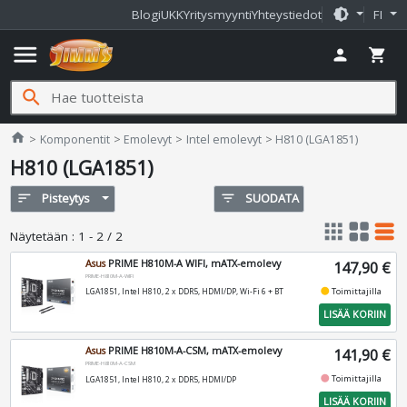
brightness_medium
Blogi
UKK
Yritysmyynti
Yhteystiedot
FI
menu
person
shopping_cart
search
Jimms.fi
home
Komponentit
Emolevyt
Intel emolevyt
H810 (LGA1851)
H810 (LGA1851)
sort
Pisteytys
filter_list
SUODATA
apps
grid_view
table_rows
Näytetään
:
1 - 2 / 2
Asus
PRIME H810M-A WIFI, mATX-emolevy
147,90 €
PRIME-H810M-A-WIFI
fiber_manual_record
Toimittajilla
LGA1851, Intel H810, 2 x DDR5, HDMI/DP, Wi-Fi 6 + BT
LISÄÄ KORIIN
Asus
PRIME H810M-A-CSM, mATX-emolevy
141,90 €
PRIME-H810M-A-CSM
fiber_manual_record
Toimittajilla
LGA1851, Intel H810, 2 x DDR5, HDMI/DP
LISÄÄ KORIIN