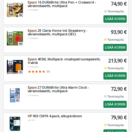
Epson
16 DURABrite Ultra Pen + Crossword -
74,90 €
väriainekasetti, multipack
C13T16264012
fiber_manual_record
Toimittajilla
LISÄÄ KORIIN
Epson
29 Claria Home Ink Strawberry -
93,90 €
väriainekasetti, multipack (SEC)
C13T29864022
fiber_manual_record
Toimittajilla
LISÄÄ KORIIN
Epson
405XL Multipack -mustepatruunapaketti,
213,90 €
4 väriä
C13T05H64010
fiber_manual_record
Toimittajilla
star
star
star
star
star
(1)
LISÄÄ KORIIN
Epson
27 DURABrite Ultra Alarm Clock -
72,90 €
väriainekasetti, multipack
C13T27054012
fiber_manual_record
Toimittajilla
LISÄÄ KORIIN
HP
903 CMYK 4-pack, alkuperäinen
79,90 €
6ZC73AE
fiber_manual_record
Toimittajilla