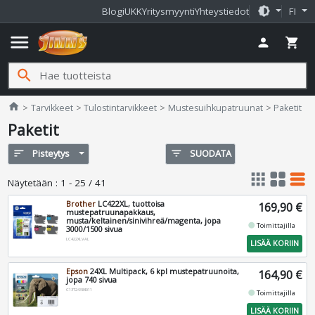
brightness_medium
Blogi
UKK
Yritysmyynti
Yhteystiedot
FI
menu
person
shopping_cart
search
Jimms.fi
home
Tarvikkeet
Tulostintarvikkeet
Mustesuihkupatruunat
Paketit
Paketit
sort
Pisteytys
filter_list
SUODATA
apps
grid_view
table_rows
Näytetään
:
1 - 25 / 41
Brother
LC422XL, tuottoisa
169,90 €
mustepatruunapakkaus,
musta/keltainen/sinivihreä/magenta, jopa
fiber_manual_record
Toimittajilla
3000/1500 sivua
LC422XLVAL
LISÄÄ KORIIN
Epson
24XL Multipack, 6 kpl mustepatruunoita,
164,90 €
jopa 740 sivua
C13T24384011
fiber_manual_record
Toimittajilla
LISÄÄ KORIIN