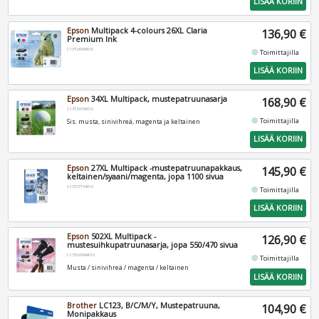
LISÄÄ KORIIN
Epson
Multipack 4-colours 26XL Claria
136,90 €
Premium Ink
C13T26364010
fiber_manual_record
Toimittajilla
LISÄÄ KORIIN
Epson
34XL Multipack, mustepatruunasarja
168,90 €
C13T34764010
fiber_manual_record
Toimittajilla
Sis. musta, sinivihreä, magenta ja keltainen
LISÄÄ KORIIN
Epson
27XL Multipack -mustepatruunapakkaus,
145,90 €
keltainen/syaani/magenta, jopa 1100 sivua
C13T27154012
fiber_manual_record
Toimittajilla
LISÄÄ KORIIN
Epson
502XL Multipack -
126,90 €
mustesuihkupatruunasarja, jopa 550/470 sivua
C13T02W64010
fiber_manual_record
Toimittajilla
Musta / sinivihreä / magenta / keltainen
LISÄÄ KORIIN
Brother
LC123, B/C/M/Y, Mustepatruuna,
104,90 €
Monipakkaus