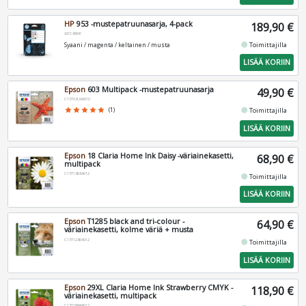
HP
953 -mustepatruunasarja, 4-pack
189,90 €
6ZC69AE
fiber_manual_record
Toimittajilla
Syaani / magenta / keltainen / musta
LISÄÄ KORIIN
Epson
603 Multipack -mustepatruunasarja
49,90 €
C13T03U64010
fiber_manual_record
star
star
star
star
star
(1)
Toimittajilla
LISÄÄ KORIIN
Epson
18 Claria Home Ink Daisy -väriainekasetti,
68,90 €
multipack
C13T18064012
fiber_manual_record
Toimittajilla
LISÄÄ KORIIN
Epson
T1285 black and tri-colour -
64,90 €
väriainekasetti, kolme väriä + musta
C13T12854012
fiber_manual_record
Toimittajilla
LISÄÄ KORIIN
Epson
29XL Claria Home Ink Strawberry CMYK -
118,90 €
väriainekasetti, multipack
C13T29964012