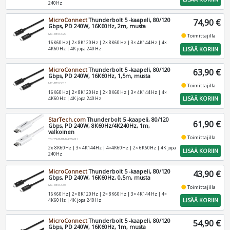
240Hz
MicroConnect
Thunderbolt 5 -kaapeli, 80/120
74,90 €
Gbps, PD 240W, 16K60Hz, 2m, musta
MC-TB5CC20
fiber_manual_record
Toimittajilla
16K60 Hz| 2× 8K120 Hz | 2× 8K60 Hz | 3× 4K144 Hz | 4×
LISÄÄ KORIIN
4K60 Hz | 4K jopa 240 Hz
MicroConnect
Thunderbolt 5 -kaapeli, 80/120
63,90 €
Gbps, PD 240W, 16K60Hz, 1,5m, musta
MC-TB5CC15
fiber_manual_record
Toimittajilla
16K60 Hz| 2× 8K120 Hz | 2× 8K60 Hz | 3× 4K144 Hz | 4×
LISÄÄ KORIIN
4K60 Hz | 4K jopa 240 Hz
StarTech.com
Thunderbolt 5 -kaapeli, 80/120
61,90 €
Gbps, PD 240W, 8K60Hz/4K240Hz, 1m,
valkoinen
fiber_manual_record
Toimittajilla
TBLT5MM1M240WWH
2x 8K60Hz | 3× 4K144Hz | 4×4K60Hz | 2× 6K60Hz | 4K jopa
LISÄÄ KORIIN
240Hz
MicroConnect
Thunderbolt 5 -kaapeli, 80/120
43,90 €
Gbps, PD 240W, 16K60Hz, 0,5m, musta
MC-TB5CC05
fiber_manual_record
Toimittajilla
16K60 Hz| 2× 8K120 Hz | 2× 8K60 Hz | 3× 4K144 Hz | 4×
LISÄÄ KORIIN
4K60 Hz | 4K jopa 240 Hz
MicroConnect
Thunderbolt 5 -kaapeli, 80/120
54,90 €
Gbps, PD 240W, 16K60Hz, 1m, musta