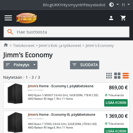
brightness_medium
Blogi
UKK
Yritysmyynti
Yhteystiedot
FI
menu
person
shopping_cart
search
Jimms.fi
home
Tietokoneet
Jimm's Koti- ja työkoneet
Jimm's Economy
Jimm's Economy
sort
Pisteytys
filter_list
SUODATA
apps
grid_view
table_rows
Näytetään
:
1 - 3 / 3
Jimm's
Home - Economy I, pöytätietokone
869,00 €
JIMMS-A-ECONOMY-1
fiber_manual_record
Tilauksesta
AMD Ryzen 5 5600GT 3.6/4.6 GHz, 16GB DDR4, 1TB M.2 SSD,
AMD Radeon RX Vega 7, Win 11 Home
LISÄÄ KORIIN
Jimm's
Home - Economy III, pöytätietokone
1 369,00 €
JIMMS-A-ECONOMY-3
fiber_manual_record
Tilauksesta
AMD Ryzen 7 5700G 3.8/4.6 GHz, 32GB DDR4, 2TB M.2 SSD,
AMD Radeon RX Vega 8, Win 11 Home
LISÄÄ KORIIN