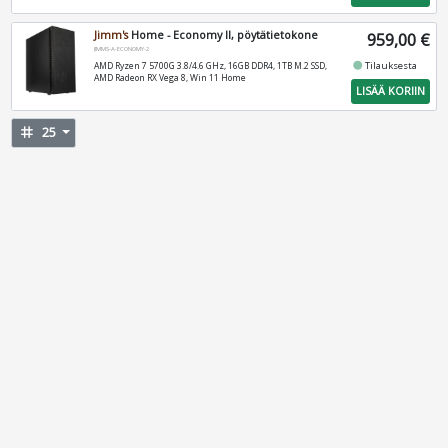
Jimm's
Home - Economy II, pöytätietokone
959,00 €
JIMMS-A-ECONOMY-2
fiber_manual_record
Tilauksesta
AMD Ryzen 7 5700G 3.8/4.6 GHz, 16GB DDR4, 1TB M.2 SSD,
AMD Radeon RX Vega 8, Win 11 Home
LISÄÄ KORIIN
tag
25