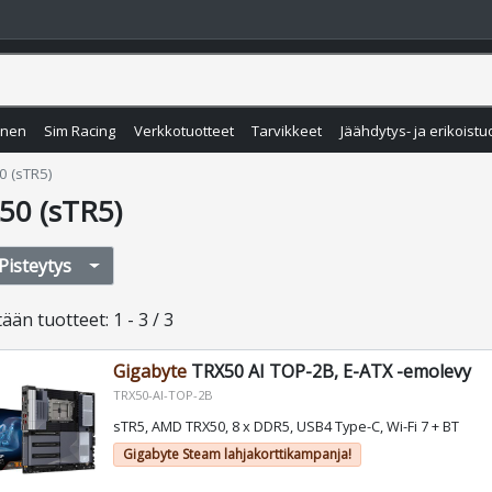
inen
Sim Racing
Verkkotuotteet
Tarvikkeet
Jäähdytys- ja erikoistu
0 (sTR5)
50 (sTR5)
Pisteytys
tään
tuotteet
:
1 - 3 / 3
Gigabyte
TRX50 AI TOP-2B, E-ATX -emolevy
TRX50-AI-TOP-2B
sTR5, AMD TRX50, 8 x DDR5, USB4 Type-C, Wi-Fi 7 + BT
Gigabyte Steam lahjakorttikampanja!