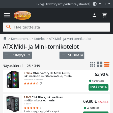
brightness_medium
Blogi
UKK
Yritysmyynti
Yhteystiedot
FI
menu
person
shopping_cart
search
Jimms.fi
home
Komponentit
Kotelot
ATX Midi- ja Mini-tornikotelot
ATX Midi- ja Mini-tornikotelot
sort
Pisteytys
filter_list
SUODATA
apps
grid_view
table_rows
Näytetään
:
1 - 25 / 349
Kolink
Observatory HF Mesh ARGB,
53,90 €
ikkunallinen miditornikotelo, musta
OBSERVATORY-HF-MESH-BLACK
fiber_manual_record
Varastossa
star
star
star
star
star_half
(5)
LISÄÄ KORIIN
APNX
C1-R Black, ikkunallinen
miditornikotelo, musta
69,90 €
124,90 €
C1-R-BK-V1
fiber_manual_record
Varastossa
star
star
star
star
star
(1)
Suorituskyky ja tyyli, virkistettynä.