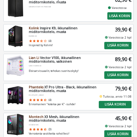
62,90 €
miditornikotelo, musta
OBSERVATORY-HF-PWM-MB
fiber_manual_record
Varastossa
LISÄÄ KORIIN
Kolink
Inspire K9, ikkunallinen
39,90 €
miditornikotelo, musta
INSPIRE-K9
fiber_manual_record
Varastossa 2 kpl
star
star
star
star_half
star_border
(4)
LISÄÄ KORIIN
Inspired by Kolink!
Lian Li
Vector V100, ikkunallinen
89,90 €
miditornikotelo, valkoinen
G99.V100RW.00
fiber_manual_record
Varastossa 2 kpl
Eloisat visuaalit, tehokas suorituskyky!
LISÄÄ KORIIN
Phanteks
XT Pro Ultra - Black, ikkunallinen
79,90 €
miditornikotelo, musta
PH-XT523P1_DBK01
fiber_manual_record
Tulossa, arvio 11.08
star
star
star
star
star_half
(4)
LISÄÄ KORIIN
Erinomainen "koteloa per €" -suhde!
Montech
X3 Mesh, ikkunallinen
45,90 €
miditornikotelo, musta
X3-MESH-BK
fiber_manual_record
Varastossa 2 kpl
star
star
star
star
star_half
(3)
LISÄÄ KORIIN
Verratonta vastiketta rahoillesi!