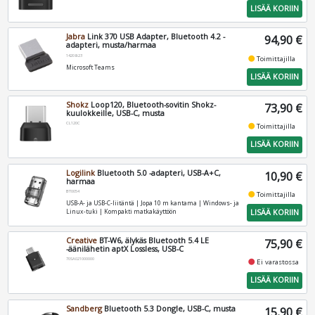
LISÄÄ KORIIN
Jabra
Link 370 USB Adapter, Bluetooth 4.2 -
94,90 €
adapteri, musta/harmaa
14208-23
fiber_manual_record
Toimittajilla
Microsoft Teams
LISÄÄ KORIIN
Shokz
Loop120, Bluetooth-sovitin Shokz-
73,90 €
kuulokkeille, USB-C, musta
CL120C
fiber_manual_record
Toimittajilla
LISÄÄ KORIIN
Logilink
Bluetooth 5.0 -adapteri, USB-A+C,
10,90 €
harmaa
BT0054
fiber_manual_record
Toimittajilla
USB-A- ja USB-C-liitäntä | Jopa 10 m kantama | Windows- ja
LISÄÄ KORIIN
Linux-tuki | Kompakti matkakäyttöön
Creative
BT-W6, älykäs Bluetooth 5.4 LE
75,90 €
-äänilähetin aptX Lossless, USB-C
70SA021000000
fiber_manual_record
Ei varastossa
LISÄÄ KORIIN
Sandberg
Bluetooth 5.3 Dongle, USB-C, musta
15,90 €