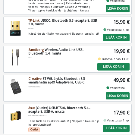
fiber_manual_record
Varastossa
kantama avoimessa tilassa | Kaksinkertainen
tiedonsiirtonopeus Bluetooth 4.0:aan verrattuna |
LISÄÄ KORIIN
Yhteensopiva kuulokkeiden ja ohjainten kanssa
TP-Link
UB500, Bluetooth 5.3 -adapteri, USB
15,90 €
2.0, musta
UB500
fiber_manual_record
Varastossa 4 kpl
Näppärän pienikokoinen adapteri Bluetooth -tarpeisiisi!
LISÄÄ KORIIN
Sandberg
Wireless Audio Link USB,
19,90 €
Bluetooth 5.4, musta
450-11
fiber_manual_record
Tulossa, arvio 13.08
LISÄÄ KORIIN
Creative
BT-W5, älykäs Bluetooth 5.3
49,90 €
-äänilähetin aptX Adaptivella, USB-C
70SA018000002
fiber_manual_record
Varastossa
LISÄÄ KORIIN
Asus
(Outlet) USB-BT540, Bluetooth 5.4 -
adapteri, USB-A, musta
17,90 €
90IG09N0-MO0B10-BST1
fiber_manual_record
Varastossa 1 kpl
Tämä tuote on asiakaspalautus! | Näppärän kokoinen ja
helppokäyttöinen!
LISÄÄ KORIIN
Outlet