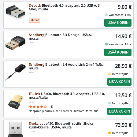
DeLock
Bluetooth 4.0 -adapteri, 2.0 USB-A, 3
9,00 €
Mb/s, musta
BT-117
fiber_manual_record
Varastossa 1 kpl
Outlet
LISÄÄ KORIIN
Sandberg
Bluetooth 5.3 Dongle, USB-A,
14,90 €
musta
134-34
fiber_manual_record
Varastossa 1 kpl
LISÄÄ KORIIN
Sandberg
Bluetooth 5.4 Audio Link 2-in-1 TxRx,
28,90 €
musta
450-12
fiber_manual_record
Toimittajilla
LISÄÄ KORIIN
TP-Link
UB400, Bluetooth 4.0 -adapteri, USB 2.0,
13,50 €
musta/kulta
UB400
fiber_manual_record
Toimittajilla
star
star
star
star
star_border
(13)
LISÄÄ KORIIN
Näppärän pienikokoinen adapteri Bluetooth -tarpeisiisi!
Shokz
Loop120, Bluetooth-sovitin Shokz-
73,90 €
kuulokkeille, USB-A, musta
CL120A
fiber_manual_record
Toimittajilla