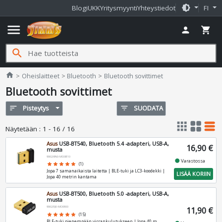
brightness_medium
Blogi
UKK
Yritysmyynti
Yhteystiedot
FI
menu
person
shopping_cart
search
Jimms.fi
home
Oheislaitteet
Bluetooth
Bluetooth sovittimet
Bluetooth sovittimet
sort
Pisteytys
filter_list
SUODATA
apps
grid_view
table_rows
Näytetään
:
1 - 16 / 16
Asus
USB-BT540, Bluetooth 5.4 -adapteri, USB-A,
16,90 €
musta
90IG09N0-MO0B10
fiber_manual_record
Varastossa
star
star
star
star
star
(1)
Jopa 7 samanaikaista laitetta | BLE-tuki ja LC3-koodekki |
LISÄÄ KORIIN
Jopa 40 metrin kantama
Asus
USB-BT500, Bluetooth 5.0 -adapteri, USB-A,
musta
90IG05J0-MO0R00
11,90 €
star
star
star
star
star
(15)
BLE-tuki pienempään virrankulutukseen | Jopa 40 m