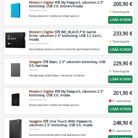
Western Digital
4TB My Passport, ulkoinen 2.5"
200,90 €
kiintolevy, USB 3.0, sininen/musta
WDBPKJ0040BBL-WESN
fiber_manual_record
Toimittajilla
Koska jokainen matka tarvitsee passin.
LISÄÄ KORIIN
Western Digital
5TB WD_BLACK P10 Game
233,90 €
Drive, ulkoinen 2.5" kiintolevy, USB 3.2 Gen1,
musta
fiber_manual_record
Toimittajilla
WDBA3A0050BBK-WESN
LISÄÄ KORIIN
Kannettava tallennustila himoitulle pelikokoelmallesi.
Seagate
5TB Basic, 2.5" ulkoinen kiintolevy, USB
229,90 €
3.0, harmaa
STJL5000400
fiber_manual_record
Toimittajilla
Helppo tapa pitää datasi menossa mukana!
LISÄÄ KORIIN
Western Digital
4TB My Passport, ulkoinen 2.5"
201,90 €
kiintolevy, USB 3.0, musta
WDBPKJ0040BBK-WESN
fiber_manual_record
Ei varastossa
Koska jokainen matka tarvitsee passin.
LISÄÄ KORIIN
Seagate
5TB One Touch With Password,
248,90 €
ulkoinen 2.5" kiintolevy, USB 3.0, musta
STKZ5000400
fiber_manual_record
Ei varastossa
Suuret asiat tulevat pienissä pakkauksissa!