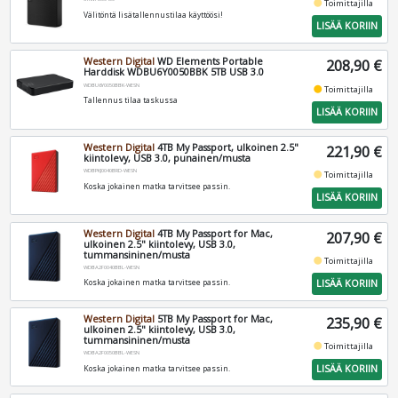
fiber_manual_record
Toimittajilla
Välitöntä lisätallennustilaa käyttöösi!
LISÄÄ KORIIN
Western Digital
WD Elements Portable
208,90 €
Harddisk WDBU6Y0050BBK 5TB USB 3.0
WDBU6Y0050BBK-WESN
fiber_manual_record
Toimittajilla
Tallennus tilaa taskussa
LISÄÄ KORIIN
Western Digital
4TB My Passport, ulkoinen 2.5"
221,90 €
kiintolevy, USB 3.0, punainen/musta
WDBPKJ0040BRD-WESN
fiber_manual_record
Toimittajilla
Koska jokainen matka tarvitsee passin.
LISÄÄ KORIIN
Western Digital
4TB My Passport for Mac,
207,90 €
ulkoinen 2.5" kiintolevy, USB 3.0,
tummansininen/musta
fiber_manual_record
Toimittajilla
WDBA2F0040BBL-WESN
LISÄÄ KORIIN
Koska jokainen matka tarvitsee passin.
Western Digital
5TB My Passport for Mac,
235,90 €
ulkoinen 2.5" kiintolevy, USB 3.0,
tummansininen/musta
fiber_manual_record
Toimittajilla
WDBA2F0050BBL-WESN
LISÄÄ KORIIN
Koska jokainen matka tarvitsee passin.