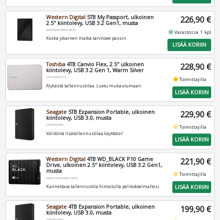
Western Digital
5TB My Passport, ulkoinen
226,90 €
2.5" kiintolevy, USB 3.2 Gen1, musta
WDBPKJ0050BBK-WESN
fiber_manual_record
Varastossa 1 kpl
Koska jokainen matka tarvitsee passin.
LISÄÄ KORIIN
Toshiba
4TB Canvio Flex, 2.5" ulkoinen
228,90 €
kiintolevy, USB 3.2 Gen 1, Warm Silver
HDTX240ESCCA
fiber_manual_record
Toimittajilla
Älykästä tallennustilaa. Luotu mukautumaan.
LISÄÄ KORIIN
Seagate
5TB Expansion Portable, ulkoinen
229,90 €
kiintolevy, USB 3.0, musta
STKM5000400
fiber_manual_record
Toimittajilla
Välitöntä lisätallennustilaa käyttöösi!
LISÄÄ KORIIN
Western Digital
4TB WD_BLACK P10 Game
221,90 €
Drive, ulkoinen 2.5" kiintolevy, USB 3.2 Gen1,
musta
fiber_manual_record
Toimittajilla
WDBA3A0040BBK-WESN
LISÄÄ KORIIN
Kannettava tallennustila himoitulle pelikokoelmallesi.
Seagate
4TB Expansion Portable, ulkoinen
199,90 €
kiintolevy, USB 3.0, musta
STKM4000400