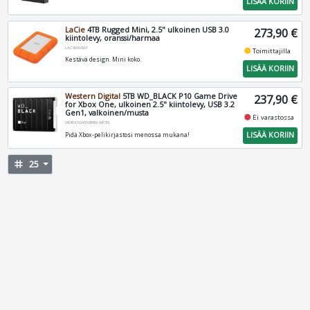
LISÄÄ KORIIN
LaCie
4TB Rugged Mini, 2.5" ulkoinen USB 3.0
273,90 €
kiintolevy, oranssi/harmaa
LAC9000633
fiber_manual_record
Toimittajilla
Kestävä design. Mini koko.
LISÄÄ KORIIN
Western Digital
5TB WD_BLACK P10 Game Drive
237,90 €
for Xbox One, ulkoinen 2.5" kiintolevy, USB 3.2
Gen1, valkoinen/musta
fiber_manual_record
Ei varastossa
WDBA5G0050BBK-WESN
LISÄÄ KORIIN
Pidä Xbox-pelikirjastosi menossa mukana!
tag
25