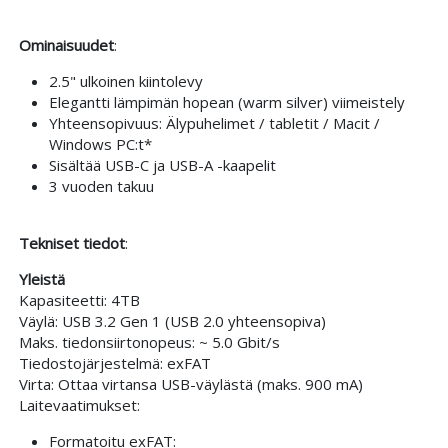
Ominaisuudet
:
2.5" ulkoinen kiintolevy
Elegantti lämpimän hopean (warm silver) viimeistely
Yhteensopivuus: Älypuhelimet / tabletit / Macit /
Windows PC:t*
Sisältää USB-C ja USB-A -kaapelit
3 vuoden takuu
Tekniset tiedot
:
Yleistä
Kapasiteetti: 4TB
Väylä: USB 3.2 Gen 1 (USB 2.0 yhteensopiva)
Maks. tiedonsiirtonopeus: ~ 5.0 Gbit/s
Tiedostojärjestelmä: exFAT
Virta: Ottaa virtansa USB-väylästä (maks. 900 mA)
Laitevaatimukset:
Formatoitu exFAT: