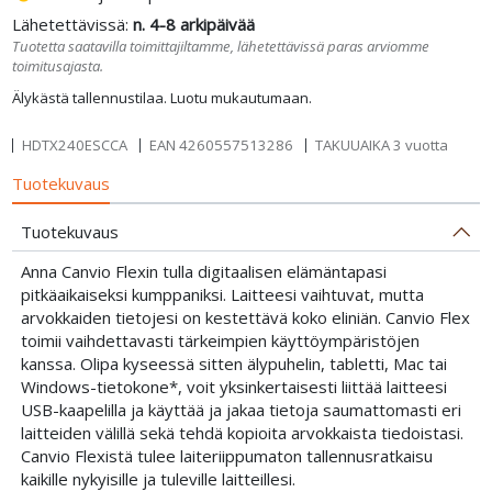
Lähetettävissä:
n. 4-8 arkipäivää
Tuotetta saatavilla toimittajiltamme, lähetettävissä paras arviomme
toimitusajasta.
Älykästä tallennustilaa. Luotu mukautumaan.
HDTX240ESCCA
EAN
4260557513286
TAKUUAIKA 3 vuotta
Tuotekuvaus
Tuotekuvaus
Anna Canvio Flexin tulla digitaalisen elämäntapasi
pitkäaikaiseksi kumppaniksi. Laitteesi vaihtuvat, mutta
arvokkaiden tietojesi on kestettävä koko eliniän. Canvio Flex
toimii vaihdettavasti tärkeimpien käyttöympäristöjen
kanssa. Olipa kyseessä sitten älypuhelin, tabletti, Mac tai
Windows-tietokone*, voit yksinkertaisesti liittää laitteesi
USB-kaapelilla ja käyttää ja jakaa tietoja saumattomasti eri
laitteiden välillä sekä tehdä kopioita arvokkaista tiedoistasi.
Canvio Flexistä tulee laiteriippumaton tallennusratkaisu
kaikille nykyisille ja tuleville laitteillesi.