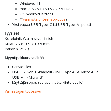
Windows 11
macOS v26.1 / v15.7.2 / v14.8.2
iOS/Android laitteet
*(
varmista yhteensopivuus
)
Yksi vapaa USB Type-C tai USB Type-A -portti
Fyysiset
Kotelointi: Warm silver finish
Mitat: 78 x 109 x 19,5 mm
Paino: n. 212 g
Myyntipakkaus sisältää
:
Canvio Flex
USB 3.2 Gen 1 -kaapelit (USB Type-C -> Micro-B ja
USB-A -> Micro-B)
käyttäjän opas (esiasennettu kiintolevylle)
Valmistajan tuotesivu