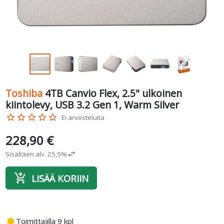
Toshiba
4TB Canvio Flex, 2.5" ulkoinen
kiintolevy, USB 3.2 Gen 1, Warm Silver
star_border
star_border
star_border
star_border
star_border
Ei arvosteluita
228,90 €
Sisältäen alv. 25,5%
swap_horiz
add_shopping_cart
LISÄÄ KORIIN
fiber_manual_record
Toimittajilla 9 kpl